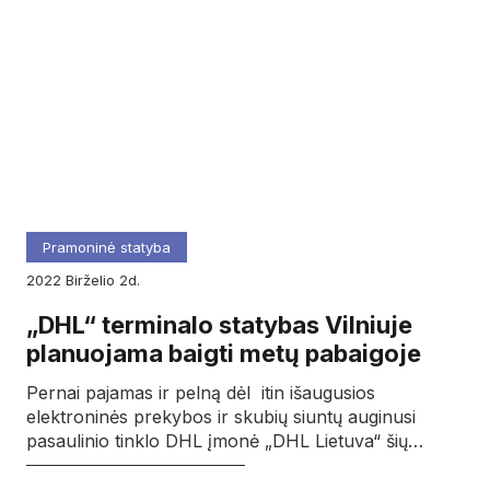
Pramoninė statyba
2022
birželio
2d.
„DHL“ terminalo statybas Vilniuje
planuojama baigti metų pabaigoje
Pernai pajamas ir pelną dėl itin išaugusios
elektroninės prekybos ir skubių siuntų auginusi
pasaulinio tinklo DHL įmonė „DHL Lietuva“ šių…