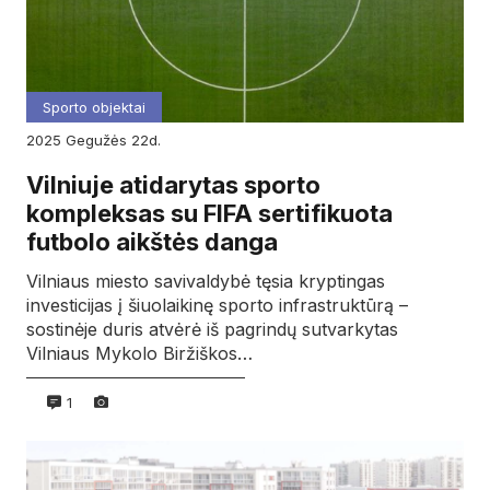
Sporto objektai
2025
gegužės
22d.
Vilniuje atidarytas sporto
kompleksas su FIFA sertifikuota
futbolo aikštės danga
Vilniaus miesto savivaldybė tęsia kryptingas
investicijas į šiuolaikinę sporto infrastruktūrą –
sostinėje duris atvėrė iš pagrindų sutvarkytas
Vilniaus Mykolo Biržiškos…
1