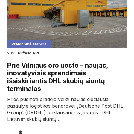
Pramoninė statyba
2023
birželio
14d.
Prie Vilniaus oro uosto – naujas,
inovatyviais sprendimais
išsiskiriantis DHL skubių siuntų
terminalas
Prieš pusmetį pradėjo veikti naujas didžiausiai
pasaulyje logistikos bendrovei „Deutsche Post DHL
Group“ (DPDHL) priklausančios įmonės „DHL
Lietuva“ skubių siuntų…