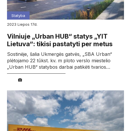
Statyba
2023
liepos
17d.
Vilniuje „Urban HUB“ statys „YIT
Lietuva“: tikisi pastatyti per metus
Sostinėje, šalia Ukmergės gatvės, „SBA Urban“
plėtojamo 22 tūkst. kv. m ploto verslo miestelio
„Urban HUB“ statybos darbai patikėti tvarios…