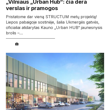
„Vilniaus „Urban Hub“: čia dera
verslas ir pramogos
Pristatome dar vieną STRUCTUM metų projektą!
Liepos pabaigoje sostinėje, šalia Ukmergės gatvės,
oficialiai atidarytas Kauno „Urban HUB“ jaunesnysis
brolis –…