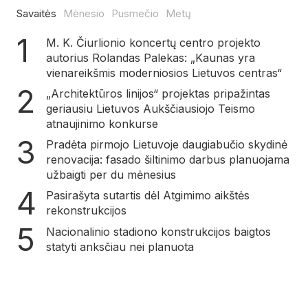
Savaitės
Mėnesio
Pusmečio
Metų
M. K. Čiurlionio koncertų centro projekto
autorius Rolandas Palekas: „Kaunas yra
vienareikšmis moderniosios Lietuvos centras“
„Architektūros linijos“ projektas pripažintas
geriausiu Lietuvos Aukščiausiojo Teismo
atnaujinimo konkurse
Pradėta pirmojo Lietuvoje daugiabučio skydinė
renovacija: fasado šiltinimo darbus planuojama
užbaigti per du mėnesius
Pasirašyta sutartis dėl Atgimimo aikštės
rekonstrukcijos
Nacionalinio stadiono konstrukcijos baigtos
statyti anksčiau nei planuota