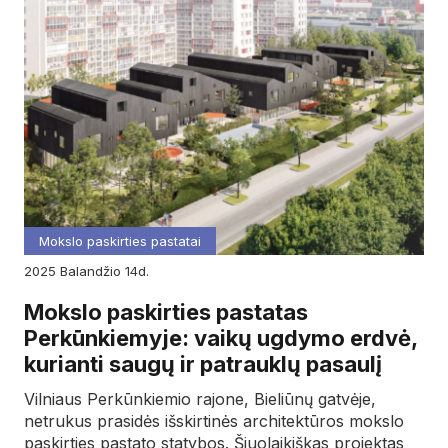
Mokslo paskirties pastatai
2025
balandžio
14d.
Mokslo paskirties pastatas
Perkūnkiemyje: vaikų ugdymo erdvė,
kurianti saugų ir patrauklų pasaulį
Vilniaus Perkūnkiemio rajone, Bieliūnų gatvėje,
netrukus prasidės išskirtinės architektūros mokslo
paskirties pastato statybos. Šiuolaikiškas projektas