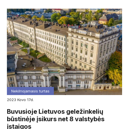
Nekilnojamasis turtas
2023
kovo
17d.
Buvusioje Lietuvos geležinkelių
būstinėje įsikurs net 8 valstybės
įstaigos