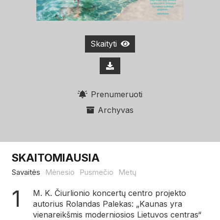
Skaityti
Prenumeruoti
Archyvas
SKAITOMIAUSIA
Savaitės
Mėnesio
Pusmečio
Metų
M. K. Čiurlionio koncertų centro projekto
autorius Rolandas Palekas: „Kaunas yra
vienareikšmis moderniosios Lietuvos centras“