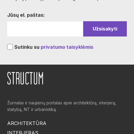
Jūsų el. paštas:
Sutinku su
privatumo taisyklėmis
Žurnalas ir naujienų portalas apie architektūrą, interjerą,
statybą, NT ir urbanistiką.
ARCHITEKTŪRA
INTERJERAS