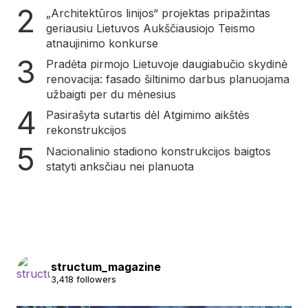
„Architektūros linijos“ projektas pripažintas
geriausiu Lietuvos Aukščiausiojo Teismo
atnaujinimo konkurse
Pradėta pirmojo Lietuvoje daugiabučio skydinė
renovacija: fasado šiltinimo darbus planuojama
užbaigti per du mėnesius
Pasirašyta sutartis dėl Atgimimo aikštės
rekonstrukcijos
Nacionalinio stadiono konstrukcijos baigtos
statyti anksčiau nei planuota
structum_magazine
3,418 followers