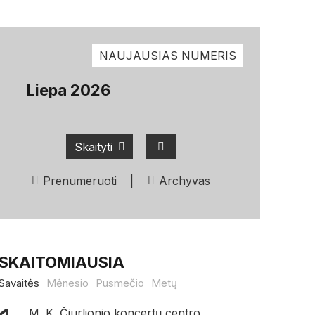
NAUJAUSIAS NUMERIS
Liepa 2026
Skaityti
Prenumeruoti
|
Archyvas
SKAITOMIAUSIA
Savaitės
Mėnesio
Pusmečio
Metų
M. K. Čiurlionio koncertų centro