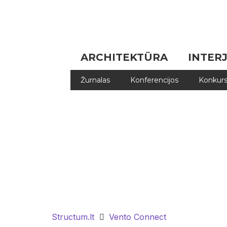
ARCHITEKTŪRA
INTER
Žurnalas
Konferencijos
Konkurs
Structum.lt
Vento Connect