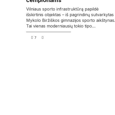
čempionams
Vilniaus sporto infrastruktūrą papildė
išskirtinis objektas – iš pagrindinų sutvarkytas
Mykolo Biržiškos gimnazijos sporto aikštynas
Tai vienas moderniausių tokio tipo…
7