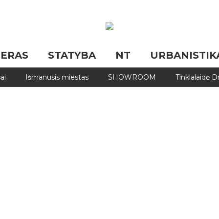
JERAS
STATYBA
NT
URBANISTIK
ai
Išmanusis miestas
SHOWROOM
Tinklalaidė 