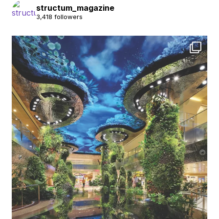
structum_magazine
3,418 followers