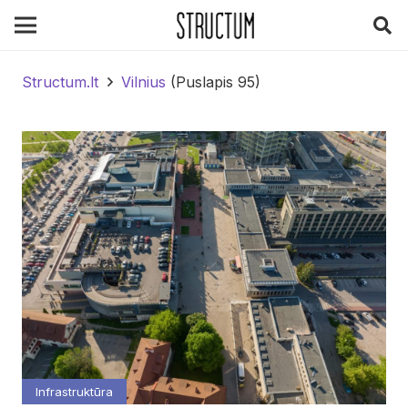
Structum.lt
Vilnius
(Puslapis 95)
Infrastruktūra