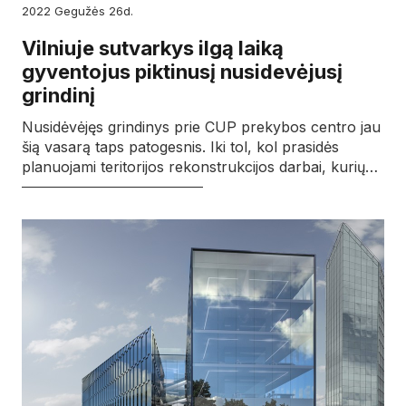
2022
gegužės
26d.
Vilniuje sutvarkys ilgą laiką
gyventojus piktinusį nusidevėjusį
grindinį
Nusidėvėjęs grindinys prie CUP prekybos centro jau
šią vasarą taps patogesnis. Iki tol, kol prasidės
planuojami teritorijos rekonstrukcijos darbai, kurių…