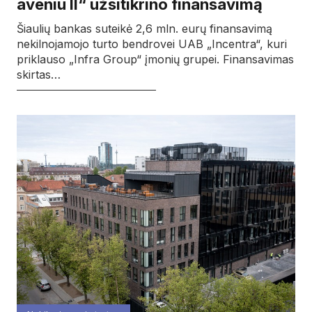
aveniu II“ užsitikrino finansavimą
Šiaulių bankas suteikė 2,6 mln. eurų finansavimą
nekilnojamojo turto bendrovei UAB „Incentra“, kuri
priklauso „Infra Group“ įmonių grupei. Finansavimas
skirtas…