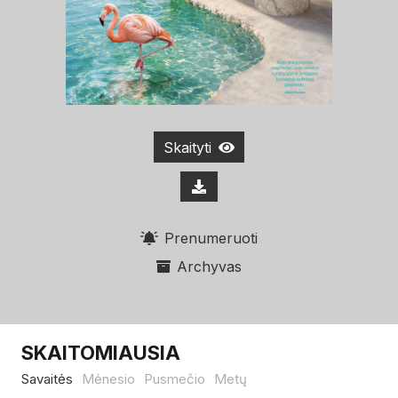
Skaityti
Prenumeruoti
Archyvas
SKAITOMIAUSIA
Savaitės
Mėnesio
Pusmečio
Metų