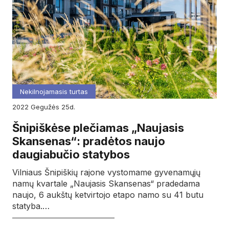
Nekilnojamasis turtas
2022
gegužės
25d.
Šnipiškėse plečiamas „Naujasis
Skansenas“: pradėtos naujo
daugiabučio statybos
Vilniaus Šnipiškių rajone vystomame gyvenamųjų
namų kvartale „Naujasis Skansenas“ pradedama
naujo, 6 aukštų ketvirtojo etapo namo su 41 butu
statyba.…