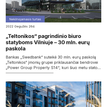
Nekilnojamasis turtas
2022
gegužės
26d.
„Teltonikos“ pagrindinio biuro
statyboms Vilniuje – 30 mln. eurų
paskola
Bankas „Swedbank“ suteikė 30 mln. eurų paskolą
„Teltonikos“ įmonių grupei priklausančiai bendrovei
„Power Group Property S14“, kuri šiuo metu stato…