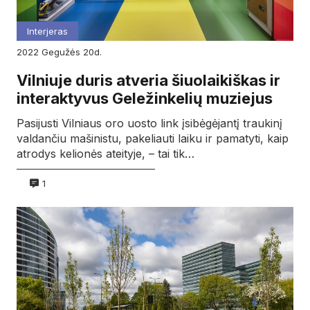
Interjeras
2022
gegužės
20d.
Vilniuje duris atveria šiuolaikiškas ir
interaktyvus Geležinkelių muziejus
Pasijusti Vilniaus oro uosto link įsibėgėjantį traukinį
valdančiu mašinistu, pakeliauti laiku ir pamatyti, kaip
atrodys kelionės ateityje, – tai tik…
1