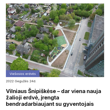
Viešosios erdvės
2022
gegužės
24d.
Vilniaus Šnipiškėse – dar viena nauja
žalioji erdvė, įrengta
bendradarbiaujant su gyventojais