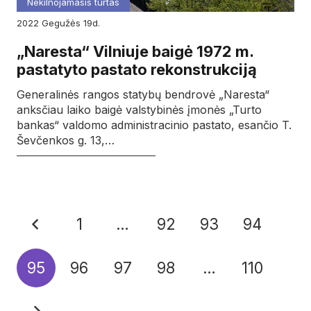
Nekilnojamasis turtas
2022
gegužės
19d.
„Naresta“ Vilniuje baigė 1972 m.
pastatyto pastato rekonstrukciją
Generalinės rangos statybų bendrovė „Naresta“
anksčiau laiko baigė valstybinės įmonės „Turto
bankas“ valdomo administracinio pastato, esančio T.
Ševčenkos g. 13,…
1
…
92
93
94
95
96
97
98
…
110