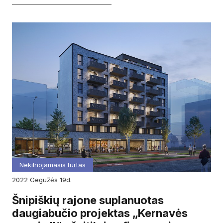
Nekilnojamasis turtas
2022
gegužės
19d.
Šnipiškių rajone suplanuotas
daugiabučio projektas „Kernavės