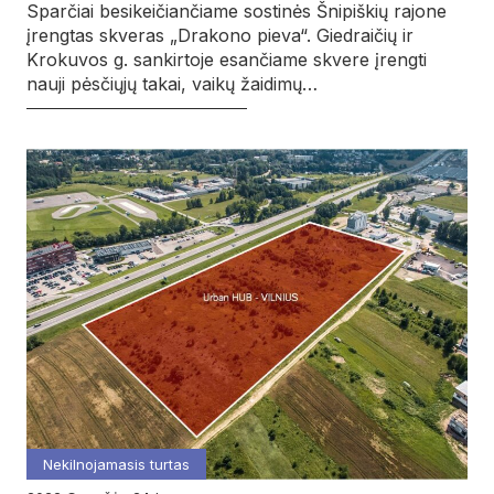
Sparčiai besikeičiančiame sostinės Šnipiškių rajone
įrengtas skveras „Drakono pieva“. Giedraičių ir
Krokuvos g. sankirtoje esančiame skvere įrengti
nauji pėsčiųjų takai, vaikų žaidimų…
Nekilnojamasis turtas