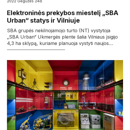
2022
gegužės
24d.
Elektroninės prekybos miestelį „SBA
Urban“ statys ir Vilniuje
SBA grupės nekilnojamojo turto (NT) vystytoja
„SBA Urban“ Ukmergės plente šalia Vilniaus įsigijo
4,3 ha sklypą, kuriame planuoja vystyti naujos…