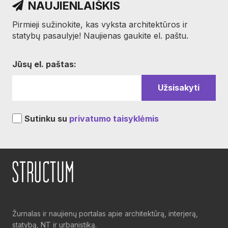
NAUJIENLAIŠKIS
Pirmieji sužinokite, kas vyksta architektūros ir
statybų pasaulyje! Naujienas gaukite el. paštu.
Jūsų el. paštas:
Sutinku su
privatumo taisyklėmis
Žurnalas ir naujienų portalas apie architektūrą, interjerą,
statybą, NT ir urbanistiką.