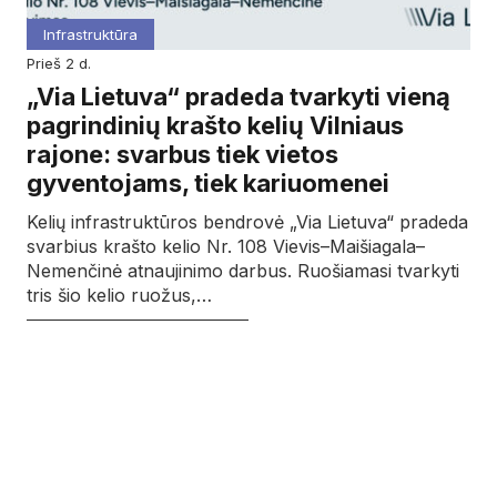
Infrastruktūra
prieš 2 d.
„Via Lietuva“ pradeda tvarkyti vieną
pagrindinių krašto kelių Vilniaus
rajone: svarbus tiek vietos
gyventojams, tiek kariuomenei
Kelių infrastruktūros bendrovė „Via Lietuva“ pradeda
svarbius krašto kelio Nr. 108 Vievis–Maišiagala–
Nemenčinė atnaujinimo darbus. Ruošiamasi tvarkyti
tris šio kelio ruožus,…