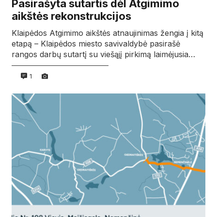
Pasirašyta sutartis dėl Atgimimo
aikštės rekonstrukcijos
Klaipėdos Atgimimo aikštės atnaujinimas žengia į kitą
etapą – Klaipėdos miesto savivaldybė pasirašė
rangos darbų sutartį su viešąjį pirkimą laimėjusia…
1