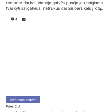
remonto darbai. Vienoje gatvės pusėje jau baigiama
tvarkyti šaligatvius, netrukus darbai persikels į kitą…
4
Viešosios erdvės
prieš 2 d.