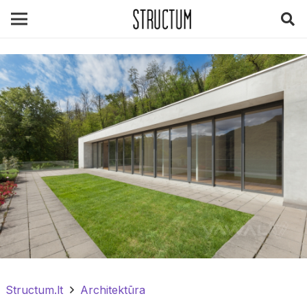
Structum.lt
Architektūra