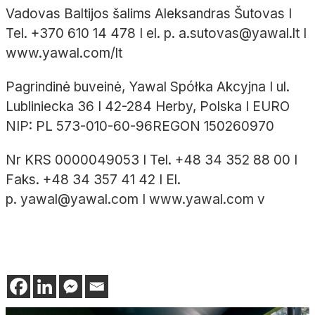
Vadovas Baltijos šalims Aleksandras Šutovas I
Tel. +370 610 14 478 I el. p. a.sutovas@yawal.lt I
www.yawal.com/lt
Pagrindinė buveinė, Yawal Spółka Akcyjna I ul.
Lubliniecka 36 I 42-284 Herby, Polska I EURO
NIP: PL 573-010-60-96REGON 150260970
Nr KRS 0000049053 I Tel. +48 34 352 88 00 I
Faks. +48 34 357 41 42 I El.
p. yawal@yawal.com I www.yawal.com v