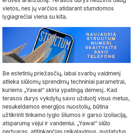
erdvės aranžuotę. Terasos durys neužims daug
vietos, nes jų varčios atidarant stumdomos
lygiagrečiai viena su kita.
Be estetinių priežasčių, labai svarbų vaidmenį
atlieka siūlomų sprendimų techniniai parametrai,
kuriems „Yawal“ skiria ypatingą dėmesį. Kad
terasos durys vykdytų savo užduotį visus metus,
nesukeldamos energijos nuostolių, būtina
užtikrinti tinkamo lygio šilumos ir garso izoliaciją,
atsparumą vėjui ir vandeniui. „Yawal“ siūlo
pertvaras, atitinkančias reikalavimus, nustatytus