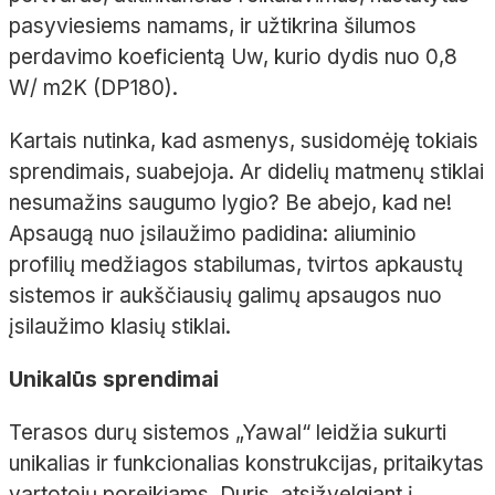
pasyviesiems namams, ir užtikrina šilumos
perdavimo koeficientą Uw, kurio dydis nuo 0,8
W/ m2K (DP180).
Kartais nutinka, kad asmenys, susidomėję tokiais
sprendimais, suabejoja. Ar didelių matmenų stiklai
nesumažins saugumo lygio? Be abejo, kad ne!
Apsaugą nuo įsilaužimo padidina: aliuminio
profilių medžiagos stabilumas, tvirtos apkaustų
sistemos ir aukščiausių galimų apsaugos nuo
įsilaužimo klasių stiklai.
Unikalūs sprendimai
Terasos durų sistemos „Yawal“ leidžia sukurti
unikalias ir funkcionalias konstrukcijas, pritaikytas
vartotojų poreikiams. Duris, atsižvelgiant į