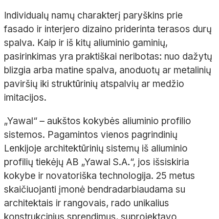
Individualų namų charakterį paryškins prie
fasado ir interjero dizaino priderinta terasos durų
spalva. Kaip ir iš kitų aliuminio gaminių,
pasirinkimas yra praktiškai neribotas: nuo dažytų
blizgia arba matine spalva, anoduotų ar metalinių
paviršių iki struktūrinių atspalvių ar medžio
imitacijos.
„Yawal“ – aukštos kokybės aliuminio profilio
sistemos. Pagamintos vienos pagrindinių
Lenkijoje architektūrinių sistemų iš aliuminio
profilių tiekėjų AB „Yawal S.A.“, jos išsiskiria
kokybe ir novatoriška technologija. 25 metus
skaičiuojanti įmonė bendradarbiaudama su
architektais ir rangovais, rado unikalius
konstrukcinius sprendimus, suprojektavo