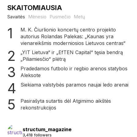
SKAITOMIAUSIA
Savaitės
Mėnesio
Pusmečio
Metų
M. K. Čiurlionio koncertų centro projekto
autorius Rolandas Palekas: „Kaunas yra
vienareikšmis moderniosios Lietuvos centras“
„YIT Lietuva“ ir „EfTEN Capital“ tęsia bendrą
„Piliamiesčio“ plėtrą
Pradedamos futbolo ir regbio arenos statybos
Aleksote
Siekiama valstybės paramos naujai ledo arenai
Pasirašyta sutartis dėl Atgimimo aikštės
rekonstrukcijos
structum_magazine
3,418 followers