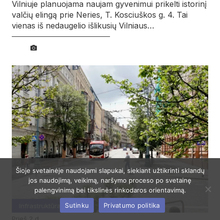
Vilniuje planuojama naujam gyvenimui prikelti istorinį
valčių elingą prie Neries, T. Kosciuškos g. 4. Tai
vienas iš nedaugelio išlikusių Vilniaus…
Šioje svetainėje naudojami slapukai, siekiant užtikrinti sklandų
jos naudojimą, veikimą, naršymo proceso po svetainę
palengvinimą bei tikslinės rinkodaros orientavimą.
Sutinku
Privatumo politika
Infrastruktūra
prieš 2 d.