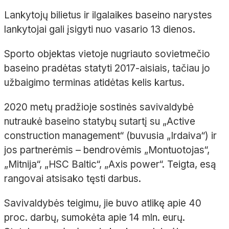
Lankytojų bilietus ir ilgalaikes baseino narystes
lankytojai gali įsigyti nuo vasario 13 dienos.
Sporto objektas vietoje nugriauto sovietmečio
baseino pradėtas statyti 2017-aisiais, tačiau jo
užbaigimo terminas atidėtas kelis kartus.
2020 metų pradžioje sostinės savivaldybė
nutraukė baseino statybų sutartį su „Active
construction management“ (buvusia „Irdaiva“) ir
jos partnerėmis – bendrovėmis „Montuotojas“,
„Mitnija“, „HSC Baltic“, „Axis power“. Teigta, esą
rangovai atsisako tęsti darbus.
Savivaldybės teigimu, jie buvo atlikę apie 40
proc. darbų, sumokėta apie 14 mln. eurų.