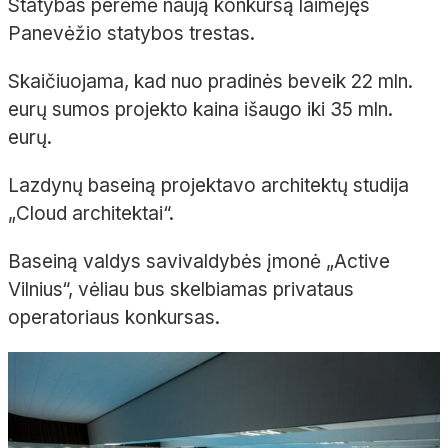
Statybas perėmė naują konkursą laimėjęs
Panevėžio statybos trestas.
Skaičiuojama, kad nuo pradinės beveik 22 mln.
eurų sumos projekto kaina išaugo iki 35 mln.
eurų.
Lazdynų baseiną projektavo architektų studija
„Cloud architektai“.
Baseiną valdys savivaldybės įmonė „Active
Vilnius“, vėliau bus skelbiamas privataus
operatoriaus konkursas.