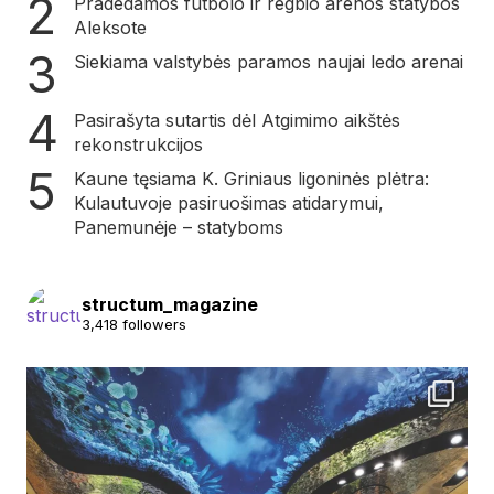
Pradedamos futbolo ir regbio arenos statybos
Aleksote
Siekiama valstybės paramos naujai ledo arenai
Pasirašyta sutartis dėl Atgimimo aikštės
rekonstrukcijos
Kaune tęsiama K. Griniaus ligoninės plėtra:
Kulautuvoje pasiruošimas atidarymui,
Panemunėje – statyboms
structum_magazine
3,418 followers