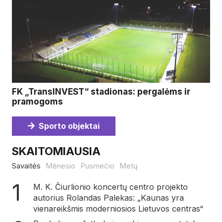
FK „TransINVEST“ stadionas: pergalėms ir
pramogoms
Sporto objektai
SKAITOMIAUSIA
Savaitės
Mėnesio
Pusmečio
Metų
M. K. Čiurlionio koncertų centro projekto
autorius Rolandas Palekas: „Kaunas yra
vienareikšmis moderniosios Lietuvos centras“