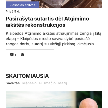
Viešosios erdvės
prieš 5 d.
Pasirašyta sutartis dėl Atgimimo
aikštės rekonstrukcijos
Klaipėdos Atgimimo aikštės atnaujinimas žengia į kitą
etapą – Klaipėdos miesto savivaldybė pasirašė
rangos darbų sutartį su viešąjį pirkimą laimėjusia…
1
SKAITOMIAUSIA
Savaitės
Mėnesio
Pusmečio
Metų