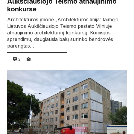
Aukščiausiojo Teismo atnaujinimo
konkurse
Architektūros įmonė „Architektūros linija“ laimėjo
Lietuvos Aukščiausiojo Teismo pastato Vilniuje
atnaujinimo architektūrinį konkursą. Komisijos
sprendimu, daugiausia balų surinko bendrovės
parengtas…
2