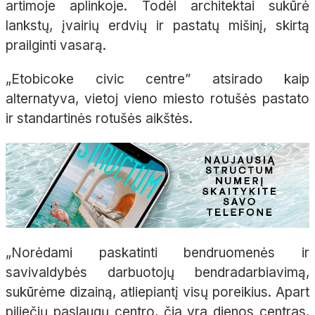
artimoje aplinkoje.
Todėl architektai sukūrė
lankstų, įvairių erdvių ir pastatų mišinį, skirtą
prailginti vasarą.
„
E
tobicoke
civic
centre”
atsirado kaip
alternatyva, vietoj vieno miesto rotušės pastato
ir standartinės rotušės aikštės.
„
Norėdami paskatinti bendruomenės ir
savivaldybės darbuotojų bendradarbiavimą,
sukūrėme dizainą, atliepiantį visų poreikius. Apart
piliečių paslaugų centro, čia yra dienos centras,