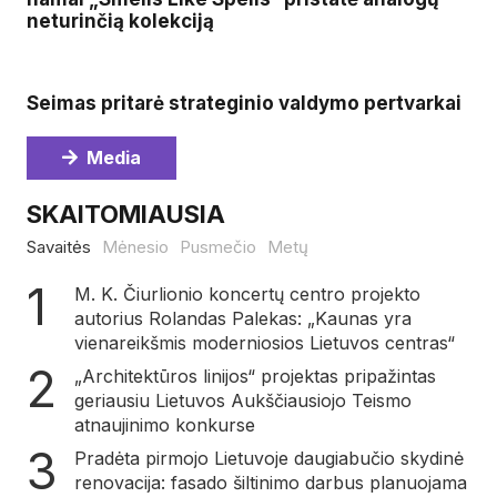
neturinčią kolekciją
Seimas pritarė strateginio valdymo pertvarkai
Media
SKAITOMIAUSIA
Savaitės
Mėnesio
Pusmečio
Metų
M. K. Čiurlionio koncertų centro projekto
autorius Rolandas Palekas: „Kaunas yra
vienareikšmis moderniosios Lietuvos centras“
„Architektūros linijos“ projektas pripažintas
geriausiu Lietuvos Aukščiausiojo Teismo
atnaujinimo konkurse
Pradėta pirmojo Lietuvoje daugiabučio skydinė
renovacija: fasado šiltinimo darbus planuojama