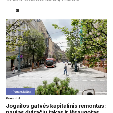
Infrastruktūra
prieš 4 d.
Jogailos gatvės kapitalinis remontas:
naujas dviračių takas ir išsaugotas