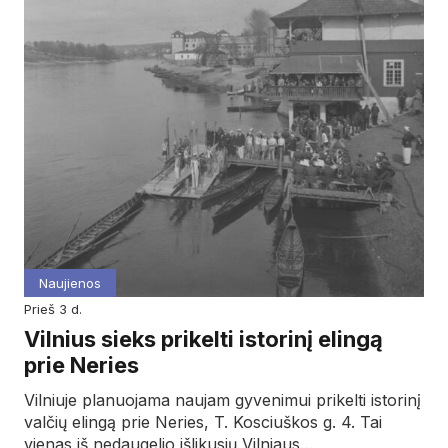
Naujienos
prieš 3 d.
Vilnius sieks prikelti istorinį elingą
prie Neries
Vilniuje planuojama naujam gyvenimui prikelti istorinį
valčių elingą prie Neries, T. Kosciuškos g. 4. Tai
vienas iš nedaugelio išlikusių Vilniaus…