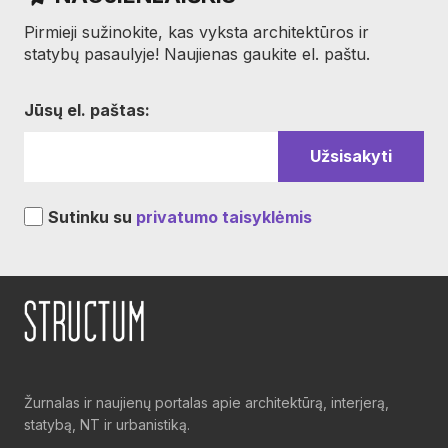
Pirmieji sužinokite, kas vyksta architektūros ir
statybų pasaulyje! Naujienas gaukite el. paštu.
Jūsų el. paštas:
Sutinku su
privatumo taisyklėmis
Žurnalas ir naujienų portalas apie architektūrą, interjerą,
statybą, NT ir urbanistiką.