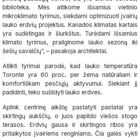
biblioteka.
Mes
atlikome išsamius vietinio
mikroklimato tyrimus, siekdami optimizuoti įvairių
lauko erdvių projektus. Kanados klimatas kartais
yra sudėtingas ir šiurkštus. Turėdami išsamius
klimato tyrimus, prailginome lauko sezoną iki
šešių savaičių
”, – pasakoja architektai.
Atlikti tyrimai parodė, kad lauko temperatūra
Toronte yra
60 proc
. per žema natūraliam ir
komfortiškam pėsčiųjų aktyvumui. Siekiant jį
padidinti, teko sušildyti lauko erdves.
Aplink centrinę aikštę pastatyti pastatai yra
skirtingų aukščių, o juos papildo viešos stogo
terasos.
Erdvių gausa ir skirtingos ribos yra
pritaikytos įvairiems renginiams. Čia galės vykti