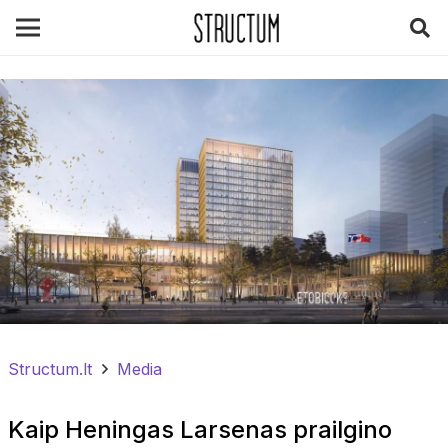
Structum.lt
Media
Kaip Heningas Larsenas prailgino