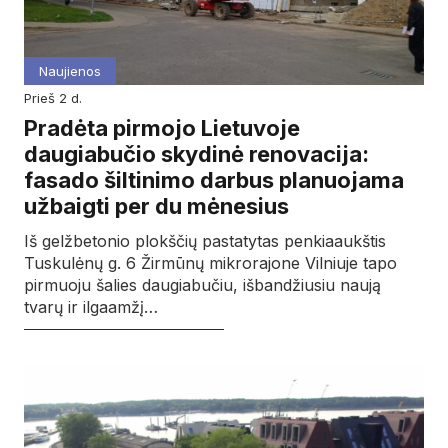
Naujienos
prieš 2 d.
Pradėta pirmojo Lietuvoje
daugiabučio skydinė renovacija:
fasado šiltinimo darbus planuojama
užbaigti per du mėnesius
Iš gelžbetonio plokščių pastatytas penkiaaukštis
Tuskulėnų g. 6 Žirmūnų mikrorajone Vilniuje tapo
pirmuoju šalies daugiabučiu, išbandžiusiu naują
tvarų ir ilgaamžį…