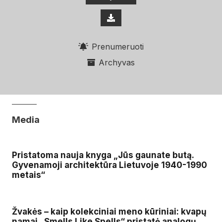
Prenumeruoti
Archyvas
Media
Pristatoma nauja knyga „Jūs gaunate butą.
Gyvenamoji architektūra Lietuvoje 1940-1990
metais“
Žvakės – kaip kolekciniai meno kūriniai: kvapų
namai „Smells Like Spells“ pristatė analogų