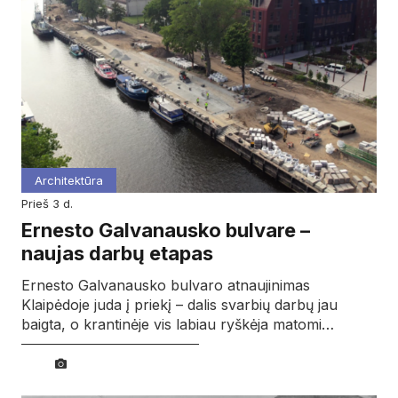
Architektūra
prieš 3 d.
Ernesto Galvanausko bulvare –
naujas darbų etapas
Ernesto Galvanausko bulvaro atnaujinimas
Klaipėdoje juda į priekį – dalis svarbių darbų jau
baigta, o krantinėje vis labiau ryškėja matomi…