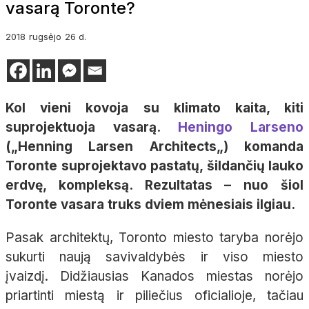
vasarą Toronte?
2018
rugsėjo
26 d.
Kol vieni kovoja su klimato kaita, kiti
suprojektuoja vasarą.
Heningo
Larseno
(
„
Henning
Larsen
Architects
„)
komanda
Toronte suprojektavo pastatų, šildančių lauko
erdvę,
kompleksą
. Rezultatas – nuo šiol
Toronte vasara truks dviem mėnesiais ilgiau.
P
asak architektų, Toronto miesto taryba norėjo
sukurti naują savivaldybės ir viso miesto
įvaizdį.
Didžiausias Kanados miestas norėjo
priartinti miestą ir piliečius oficialioje, tačiau