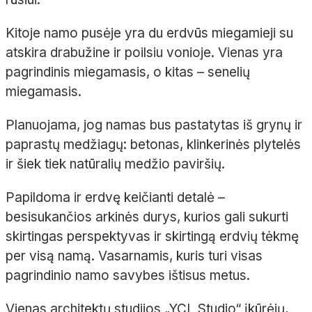
Kitoje namo pusėje yra du erdvūs miegamieji su
atskira drabužine ir poilsiu vonioje. Vienas yra
pagrindinis miegamasis, o kitas – senelių
miegamasis.
Planuojama, jog namas bus pastatytas iš grynų ir
paprastų medžiagų: betonas, klinkerinės plytelės
ir šiek tiek natūralių medžio paviršių.
Papildoma ir erdvę keičianti detalė –
besisukančios arkinės durys, kurios gali sukurti
skirtingas perspektyvas ir skirtingą erdvių tėkmę
per visą namą. Vasarnamis, kuris turi visas
pagrindinio namo savybes ištisus metus.
Vienas architektų studijos „YCL Studio“ įkūrėjų,