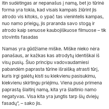
itin sudėtingas ar nepanašus į namą, bet jo tūrinė
forma yra tokia, kad visais kampais žiūrint jis
atrodo vis kitoks, o ypač tas vienintelis kampas,
nuo namo prieigų, jis praranda savo stogą ir
atrodo kaip senuose kaubojiškuose filmuose – tik
stovintis fasadas
Namas yra gūdžiame miške. Miške nieko nėra
panašaus, ar kažkas kas atrodytų identiškai iš
visų pusių. Šiuo principu vadovaudamiesi
pabandėm paprasta tūrine išraišką atrasti tūrį,
kuris irgi galėtų kisti su kiekvienu pasisukimu,
kiekvienu skirtingu priėjimu. Viena pusė primena
paprastą šlaitinį namą, kita yra šlaitinio namo
negatyvas. Visa kita yra jungtis tarp šių dviejų
fasadų“, – sako jis.