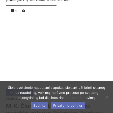
1
Šioje svetainėje naudojami slapukai, siekiant užtikrinti sklandų
Architektūra
jos naudojimą, veikimą, naršymo proceso po svetainę
palengvinimą bei tikslinės rinkodaros orientavimą.
prieš 3 d.
M. K. Čiurlionio koncertų centro
Sutinku
Privatumo politika
projekto autorius Rolandas Palekas: