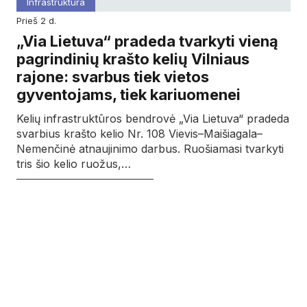
Infrastruktūra
prieš 2 d.
„Via Lietuva“ pradeda tvarkyti vieną
pagrindinių krašto kelių Vilniaus
rajone: svarbus tiek vietos
gyventojams, tiek kariuomenei
Kelių infrastruktūros bendrovė „Via Lietuva“ pradeda
svarbius krašto kelio Nr. 108 Vievis–Maišiagala–
Nemenčinė atnaujinimo darbus. Ruošiamasi tvarkyti
tris šio kelio ruožus,…