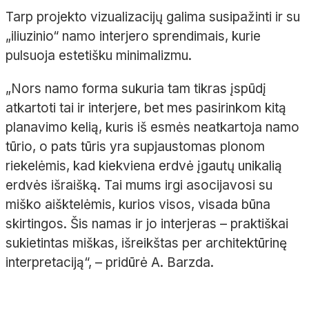
Tarp projekto vizualizacijų galima susipažinti ir su
„iliuzinio“ namo interjero sprendimais, kurie
pulsuoja estetišku minimalizmu.
„Nors namo forma sukuria tam tikras įspūdį
atkartoti tai ir interjere, bet mes pasirinkom kitą
planavimo kelią, kuris iš esmės neatkartoja namo
tūrio, o pats tūris yra supjaustomas plonom
riekelėmis, kad kiekviena erdvė įgautų unikalią
erdvės išraišką. Tai mums irgi asocijavosi su
miško aišktelėmis, kurios visos, visada būna
skirtingos. Šis namas ir jo interjeras – praktiškai
sukietintas miškas, išreikštas per architektūrinę
interpretaciją“, – pridūrė A. Barzda.