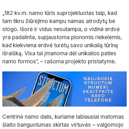
„182 kv.m. namo tūris suprojektuotas taip, kad
tam tikru žiūrėjimo kampu namas atrodytų be
stogo. Išorė ir vidus nesutampa, o vidinė erdvė
yra padalinta, supjaustoma plonomis riekelėmis,
kad kiekviena erdvė turėtų savo unikalią tūrinę
išraišką. Visa tai įmanoma dėl unikalios paties
namo formos“, – rašoma projekto pristatyme.
Centrinė namo dalis, kuriame labiausiai matomas
šlaito banguotumas skirtas virtuvės – valgomojo