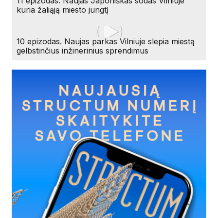
11 epizodas. Naujas Japoniškas sodas Vilniuje
kuria žaliąją miesto jungtį
10 epizodas. Naujas parkas Vilniuje slepia miestą
gelbstinčius inžinerinius sprendimus