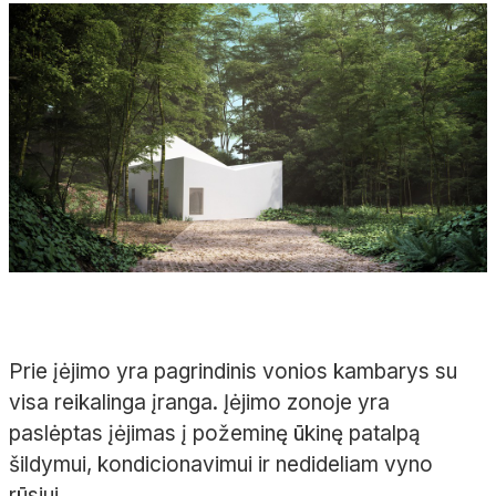
Prie įėjimo yra pagrindinis vonios kambarys su
visa reikalinga įranga. Įėjimo zonoje yra
paslėptas įėjimas į požeminę ūkinę patalpą
šildymui, kondicionavimui ir nedideliam vyno
rūsiui.