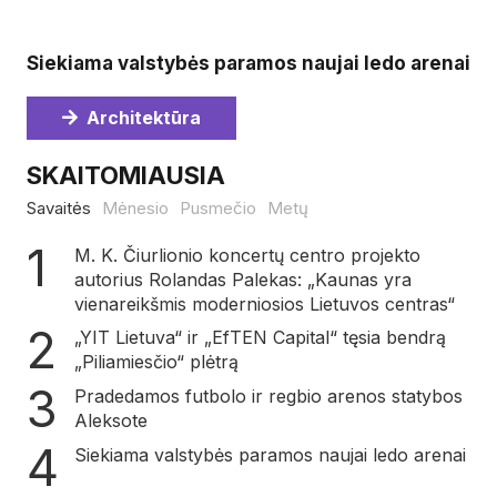
Siekiama valstybės paramos naujai ledo arenai
Architektūra
SKAITOMIAUSIA
Savaitės
Mėnesio
Pusmečio
Metų
M. K. Čiurlionio koncertų centro projekto
autorius Rolandas Palekas: „Kaunas yra
vienareikšmis moderniosios Lietuvos centras“
„YIT Lietuva“ ir „EfTEN Capital“ tęsia bendrą
„Piliamiesčio“ plėtrą
Pradedamos futbolo ir regbio arenos statybos
Aleksote
Siekiama valstybės paramos naujai ledo arenai