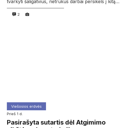
tvarkyti šaligatvius, netrukus darbai persikels į kitą…
2
Viešosios erdvės
prieš 1 d.
Pasirašyta sutartis dėl Atgimimo