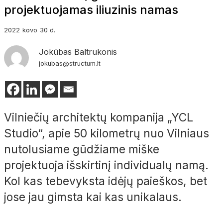
projektuojamas iliuzinis namas
2022
kovo
30 d.
Jokūbas Baltrukonis
jokubas@structum.lt
Vilniečių architektų kompanija „YCL
Studio“, apie 50 kilometrų nuo Vilniaus
nutolusiame gūdžiame miške
projektuoja išskirtinį individualų namą.
Kol kas tebevyksta idėjų paieškos, bet
jose jau gimsta kai kas unikalaus.