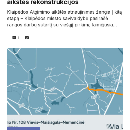
aikštės rekonstrukcijos
Klaipėdos Atgimimo aikštės atnaujinimas žengia į kitą
etapą – Klaipėdos miesto savivaldybė pasirašė
rangos darbų sutartį su viešąjį pirkimą laimėjusia…
1