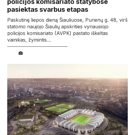
policijos komisariato statybose
pasiektas svarbus etapas
Paskutinę liepos dieną Šiauliuose, Purienų g. 48, virš
statomo naujojo Šiaulių apskrities vyriausiojo
policijos komisariato (AVPK) pastato iškeltas
vainikas, žymintis…