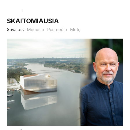
SKAITOMIAUSIA
Savaitės
Mėnesio
Pusmečio
Metų