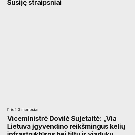
Susiję straipsniai
prieš 3 mėnesiai
Viceministrė Dovilė Sujetaitė: „Via
Lietuva įgyvendino reikšmingus kelių
infrastruktūros bei tiltų ir viadukų