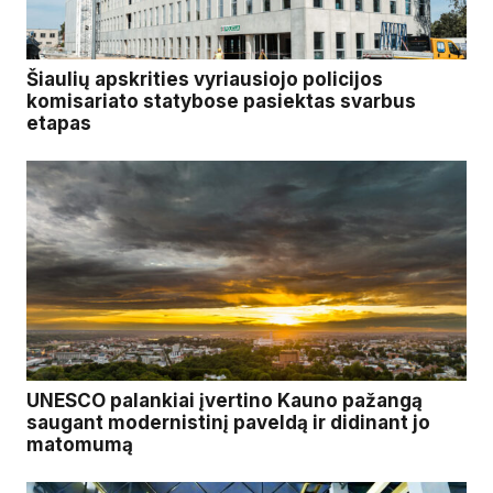
Šiaulių apskrities vyriausiojo policijos
komisariato statybose pasiektas svarbus
etapas
UNESCO palankiai įvertino Kauno pažangą
saugant modernistinį paveldą ir didinant jo
matomumą