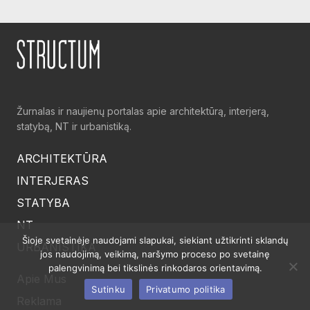
Žurnalas ir naujienų portalas apie architektūrą, interjerą,
statybą, NT ir urbanistiką.
ARCHITEKTŪRA
INTERJERAS
STATYBA
NT
Šioje svetainėje naudojami slapukai, siekiant užtikrinti sklandų
URBANISTIKA
jos naudojimą, veikimą, naršymo proceso po svetainę
palengvinimą bei tikslinės rinkodaros orientavimą.
Apie Mus
Sutinku
Privatumo politika
Reklama