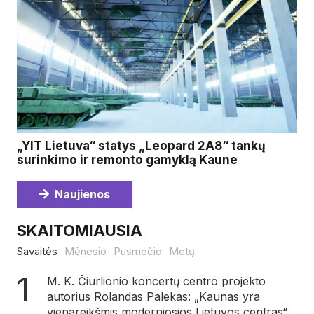
„YIT Lietuva“ statys „Leopard 2A8“ tankų
surinkimo ir remonto gamyklą Kaune
Naujienos
SKAITOMIAUSIA
Savaitės
Mėnesio
Pusmečio
Metų
M. K. Čiurlionio koncertų centro projekto
autorius Rolandas Palekas: „Kaunas yra
vienareikšmis moderniosios Lietuvos centras“