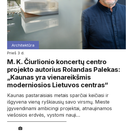
Architektūra
prieš 3 d.
M. K. Čiurlionio koncertų centro
projekto autorius Rolandas Palekas:
„Kaunas yra vienareikšmis
moderniosios Lietuvos centras“
Kaunas pastaraisiais metais sparčiai keičiasi ir
išgyvena vieną ryškiausių savo virsmų. Mieste
įgyvendinami ambicingi projektai, atnaujinamos
viešosios erdvės, vystomi nauji…