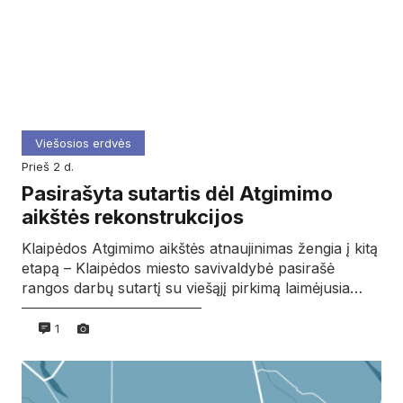
Viešosios erdvės
prieš 2 d.
Pasirašyta sutartis dėl Atgimimo
aikštės rekonstrukcijos
Klaipėdos Atgimimo aikštės atnaujinimas žengia į kitą
etapą – Klaipėdos miesto savivaldybė pasirašė
rangos darbų sutartį su viešąjį pirkimą laimėjusia…
1