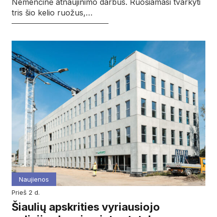
Nemenčinė atnaujinimo darbus. Ruošiamasi tvarkyti
tris šio kelio ruožus,…
Naujienos
prieš 2 d.
Šiaulių apskrities vyriausiojo