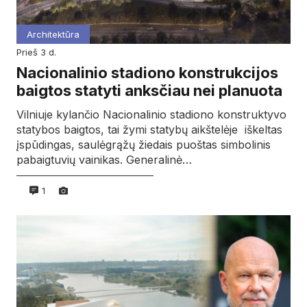
Architektūra
prieš 3 d.
Nacionalinio stadiono konstrukcijos
baigtos statyti anksčiau nei planuota
Vilniuje kylančio Nacionalinio stadiono konstruktyvo
statybos baigtos, tai žymi statybų aikštelėje iškeltas
įspūdingas, saulėgrąžų žiedais puoštas simbolinis
pabaigtuvių vainikas. Generalinė…
1