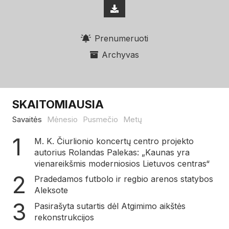
Prenumeruoti
Archyvas
SKAITOMIAUSIA
Savaitės
Mėnesio
Pusmečio
Metų
M. K. Čiurlionio koncertų centro projekto
autorius Rolandas Palekas: „Kaunas yra
vienareikšmis moderniosios Lietuvos centras“
Pradedamos futbolo ir regbio arenos statybos
Aleksote
Pasirašyta sutartis dėl Atgimimo aikštės
rekonstrukcijos