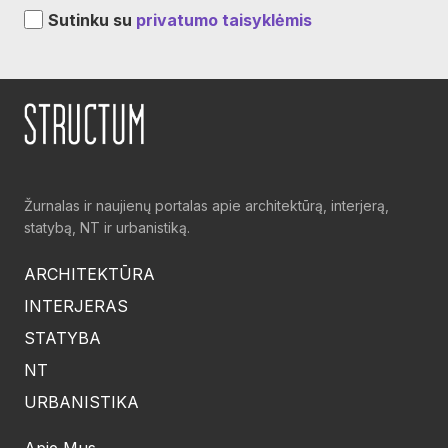
Sutinku su
privatumo taisyklėmis
Žurnalas ir naujienų portalas apie architektūrą, interjerą,
statybą, NT ir urbanistiką.
ARCHITEKTŪRA
INTERJERAS
STATYBA
NT
URBANISTIKA
Apie Mus