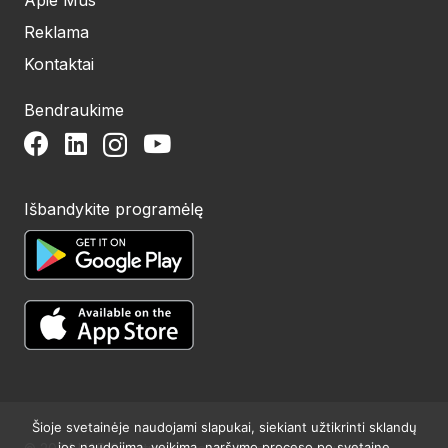
Reklama
Kontaktai
Bendraukime
Išbandykite programėlę
Šioje svetainėje naudojami slapukai, siekiant užtikrinti sklandų
jos naudojimą, veikimą, naršymo proceso po svetainę