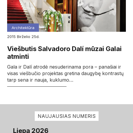
Architektūra
2015
birželio
25d.
Viešbutis Salvadoro Dalí mūzai Galai
atminti
Gala ir Dalí atrodė nesuderinama pora – panašiai ir
visas viešbučio projektas gretina daugybę kontrastų
tarp sena ir nauja, kuklumo…
NAUJAUSIAS NUMERIS
Liepa 2026