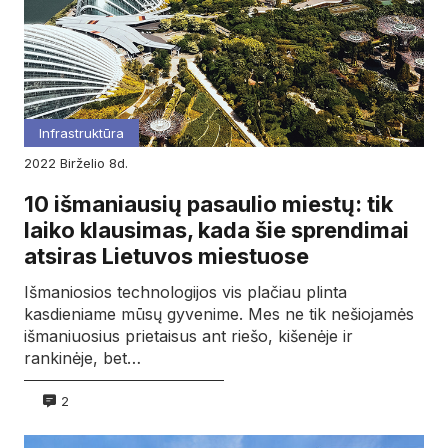
Infrastruktūra
2022
birželio
8d.
10 išmaniausių pasaulio miestų: tik
laiko klausimas, kada šie sprendimai
atsiras Lietuvos miestuose
Išmaniosios technologijos vis plačiau plinta
kasdieniame mūsų gyvenime. Mes ne tik nešiojamės
išmaniuosius prietaisus ant riešo, kišenėje ir
rankinėje, bet…
2