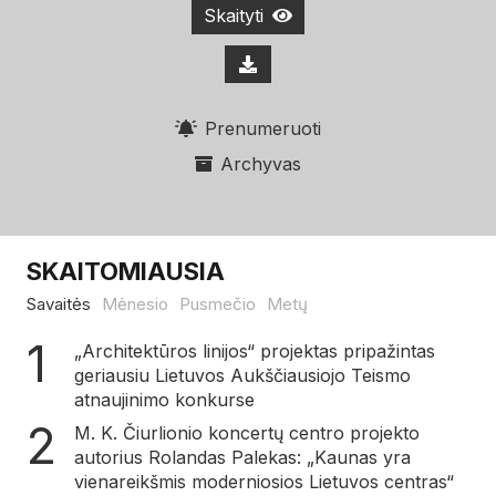
Skaityti
Prenumeruoti
Archyvas
SKAITOMIAUSIA
Savaitės
Mėnesio
Pusmečio
Metų
„Architektūros linijos“ projektas pripažintas
geriausiu Lietuvos Aukščiausiojo Teismo
atnaujinimo konkurse
M. K. Čiurlionio koncertų centro projekto
autorius Rolandas Palekas: „Kaunas yra
vienareikšmis moderniosios Lietuvos centras“