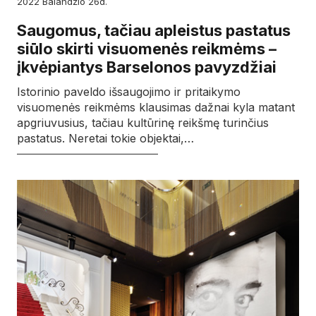
2022
balandžio
26d.
Saugomus, tačiau apleistus pastatus
siūlo skirti visuomenės reikmėms –
įkvėpiantys Barselonos pavyzdžiai
Istorinio paveldo išsaugojimo ir pritaikymo
visuomenės reikmėms klausimas dažnai kyla matant
apgriuvusius, tačiau kultūrinę reikšmę turinčius
pastatus. Neretai tokie objektai,…