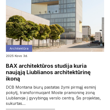
Architektūra
2025
kovo
3d.
BAX architektūros studija kuria
naująją Liublianos architektūrinę
ikoną
DCB Montana biurų pastatas žymi pirmąjį esminį
pokytį, transformuojant Moste pramoninę zoną
Liublianoje į gyvybingą verslo centrą. Šis projektas,
sukurtas…