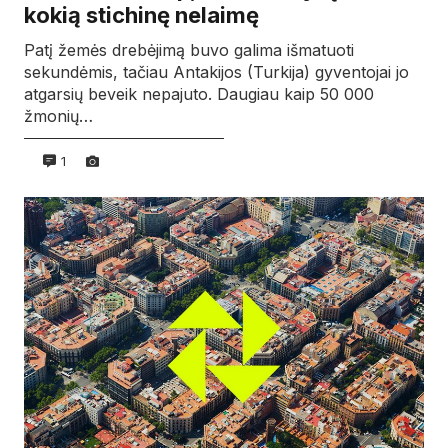
kokią stichinę nelaimę
Patį žemės drebėjimą buvo galima išmatuoti
sekundėmis, tačiau Antakijos (Turkija) gyventojai jo
atgarsių beveik nepajuto. Daugiau kaip 50 000
žmonių…
1