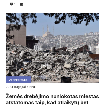
1
Architektūra
2024
rugpjūčio
22d.
Žemės drebėjimo nuniokotas miestas
atstatomas taip, kad atlaikytų bet