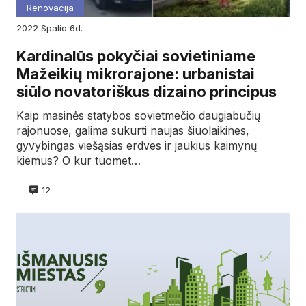
Renovacija
2022
spalio
6d.
Kardinalūs pokyčiai sovietiniame
Mažeikių mikrorajone: urbanistai
siūlo novatoriškus dizaino principus
Kaip masinės statybos sovietmečio daugiabučių
rajonuose, galima sukurti naujas šiuolaikines,
gyvybingas viešąsias erdves ir jaukius kaimynų
kiemus? O kur tuomet…
12