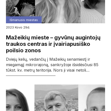
Išmanusis miestas
2023
kovo
29d.
Mažeikių mieste – gyvūnų augintojų
traukos centras ir įvairiapusiško
poilsio zonos
Dviejų kelių, vedančių į Mažeikių senamiestį ir
miegamąjį mikrorajoną, sankryžoje išsidėsčiusi 85
tūkst. kv. metrų teritorija. Nors ji visai netoli…