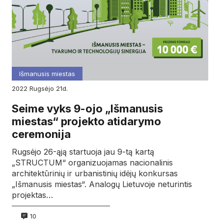
Išmanusis miestas
2022
rugsėjo
21d.
Seime vyks 9-ojo „Išmanusis
miestas“ projekto atidarymo
ceremonija
Rugsėjo 26-ąją startuoja jau 9-tą kartą
„STRUCTUM“ organizuojamas nacionalinis
architektūrinių ir urbanistinių idėjų konkursas
„Išmanusis miestas“. Analogų Lietuvoje neturintis
projektas…
10