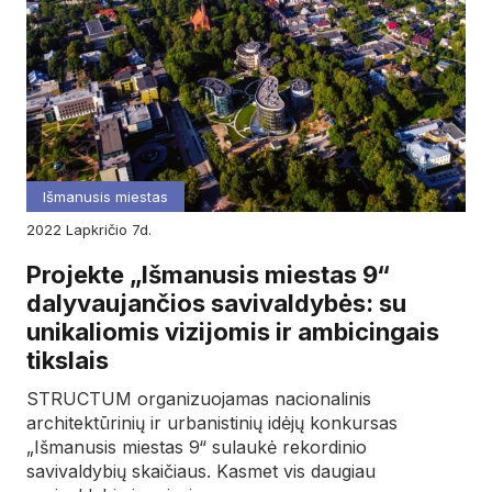
Išmanusis miestas
2022
lapkričio
7d.
Projekte „Išmanusis miestas 9“
dalyvaujančios savivaldybės: su
unikaliomis vizijomis ir ambicingais
tikslais
STRUCTUM organizuojamas nacionalinis
architektūrinių ir urbanistinių idėjų konkursas
„Išmanusis miestas 9“ sulaukė rekordinio
savivaldybių skaičiaus. Kasmet vis daugiau