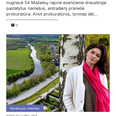
nugriauti 54 Mažeikių rajone esančiame draustinyje
pastatytus namelius, antradienį pranešė
prokuratūra. Anot prokuratūros, tyrimas dėl…
7
Išmanusis miestas
2022
gruodžio
13d.