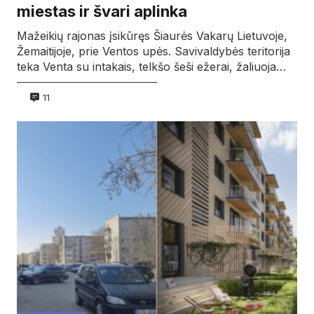
miestas ir švari aplinka
Mažeikių rajonas įsikūręs Šiaurės Vakarų Lietuvoje,
Žemaitijoje, prie Ventos upės. Savivaldybės teritorija
teka Venta su intakais, telkšo šeši ežerai, žaliuoja…
11