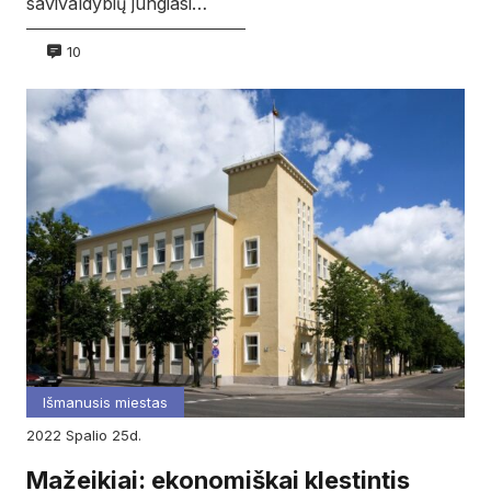
savivaldybių jungiasi…
10
Išmanusis miestas
2022
spalio
25d.
Mažeikiai: ekonomiškai klestintis