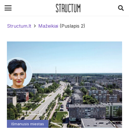
Structum.lt
Mažeikiai
(Puslapis 2)
Išmanusis miestas