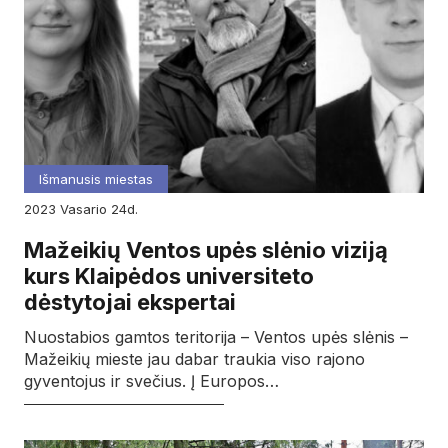
Išmanusis miestas
2023
vasario
24d.
Mažeikių Ventos upės slėnio viziją
kurs Klaipėdos universiteto
dėstytojai ekspertai
Nuostabios gamtos teritorija – Ventos upės slėnis –
Mažeikių mieste jau dabar traukia viso rajono
gyventojus ir svečius. Į Europos…