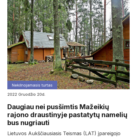
Nekilnojamasis turtas
2022
gruodžio
20d.
Daugiau nei pusšimtis Mažeikių
rajono draustinyje pastatytų namelių
bus nugriauti
Lietuvos Aukščiausiasis Teismas (LAT) įpareigojo