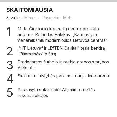
SKAITOMIAUSIA
Savaitės
Mėnesio
Pusmečio
Metų
M. K. Čiurlionio koncertų centro projekto
autorius Rolandas Palekas: „Kaunas yra
vienareikšmis moderniosios Lietuvos centras“
„YIT Lietuva“ ir „EfTEN Capital“ tęsia bendrą
„Piliamiesčio“ plėtrą
Pradedamos futbolo ir regbio arenos statybos
Aleksote
Siekiama valstybės paramos naujai ledo arenai
Pasirašyta sutartis dėl Atgimimo aikštės
rekonstrukcijos