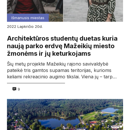
Išmanusis miestas
2022
lapkričio
20d.
Architektūros studentų duetas kuria
naują parko erdvę Mažeikių miesto
žmonėms ir jų keturkojams
Šių metų projekte Mažeikių rajono savivaldybė
pateikė tris gamtos supamas teritorijas, kurioms
keliami rekreacinio augimo tikslai. Viena jų – tarp…
9