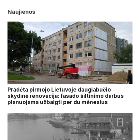
Naujienos
Pradėta pirmojo Lietuvoje daugiabučio
skydinė renovacija: fasado šiltinimo darbus
planuojama užbaigti per du mėnesius