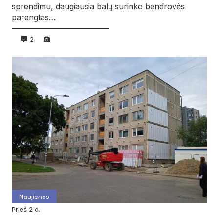
sprendimu, daugiausia balų surinko bendrovės
parengtas…
2
Naujienos
prieš 2 d.