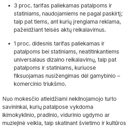
3 proc. tarifas paliekamas patalpoms ir
statiniams, naudojamiems ne pagal paskirtį;
taip pat tiems, ant kurių įrengiama reklama,
pažeidžiant teisės aktų reikalavimus.
1 proc. didesnis tarifas paliekamas ir
patalpoms bei statiniams, neatitinkantiems
universalaus dizaino reikalavimų, taip pat
patalpoms ir statiniams, kuriuose
fiksuojamas nusižengimas dėl gamybinio –
komercinio triukšmo.
Nuo mokesčio atleidžiami nekilnojamojo turto
savininkai, kurių patalpose vykdoma
ikimokyklinio, pradinio, vidurinio ugdymo ar
muziejinė veikla, taip skatinant švietimo ir kultūros