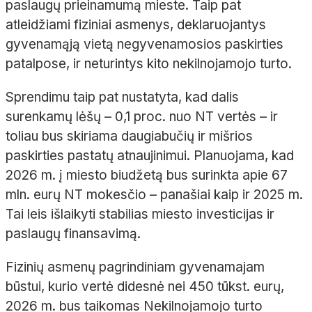
paslaugų prieinamumą mieste. Taip pat
atleidžiami fiziniai asmenys, deklaruojantys
gyvenamąją vietą negyvenamosios paskirties
patalpose, ir neturintys kito nekilnojamojo turto.
Sprendimu taip pat nustatyta, kad dalis
surenkamų lėšų – 0,1 proc. nuo NT vertės – ir
toliau bus skiriama daugiabučių ir mišrios
paskirties pastatų atnaujinimui. Planuojama, kad
2026 m. į miesto biudžetą bus surinkta apie 67
mln. eurų NT mokesčio – panašiai kaip ir 2025 m.
Tai leis išlaikyti stabilias miesto investicijas ir
paslaugų finansavimą.
Fizinių asmenų pagrindiniam gyvenamajam
būstui, kurio vertė didesnė nei 450 tūkst. eurų,
2026 m. bus taikomas Nekilnojamojo turto