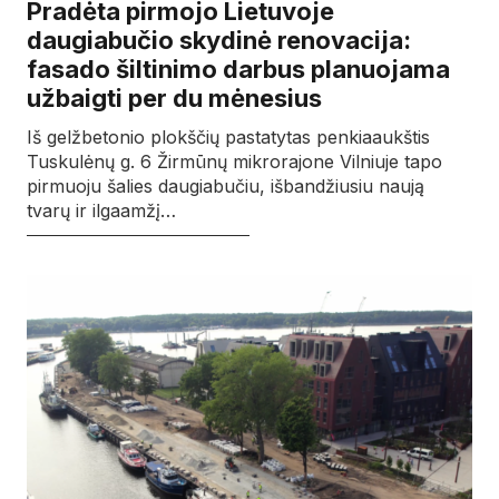
Pradėta pirmojo Lietuvoje
daugiabučio skydinė renovacija:
fasado šiltinimo darbus planuojama
užbaigti per du mėnesius
Iš gelžbetonio plokščių pastatytas penkiaaukštis
Tuskulėnų g. 6 Žirmūnų mikrorajone Vilniuje tapo
pirmuoju šalies daugiabučiu, išbandžiusiu naują
tvarų ir ilgaamžį…