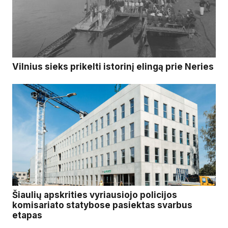
Vilnius sieks prikelti istorinį elingą prie Neries
Šiaulių apskrities vyriausiojo policijos
komisariato statybose pasiektas svarbus
etapas