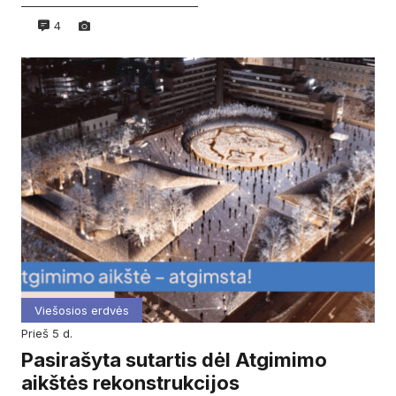
4
Viešosios erdvės
prieš 5 d.
Pasirašyta sutartis dėl Atgimimo
aikštės rekonstrukcijos