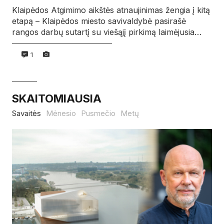
Klaipėdos Atgimimo aikštės atnaujinimas žengia į kitą
etapą – Klaipėdos miesto savivaldybė pasirašė
rangos darbų sutartį su viešąjį pirkimą laimėjusia…
1
SKAITOMIAUSIA
Savaitės
Mėnesio
Pusmečio
Metų