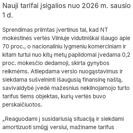
Nauji tarifai įsigalios nuo 2026 m. sausio
1 d.
Sprendimas priimtas įvertinus tai, kad NT
mokestinės vertės Vilniuje vidutiniškai išaugo apie
70 proc., o nacionaliniu lygmeniu komerciniam ir
kitam turtui nuo kitų metų papildomai įvedama 0,2
proc. mokesčio dedamoji, skirta gynybos
reikmėms. Atliepdama verslo nuogąstavimus ir
siekdama sušvelninti išaugusią finansinę naštą,
savivaldybė įvedė mažesnius nekilnojamojo turto
tarifus tiems objektas, kurių vertės buvo
perskaičiuotos.
„Reaguodami į susidariusią situaciją ir siekdami
amortizuoti smūgį verslui, mažiname tarifus