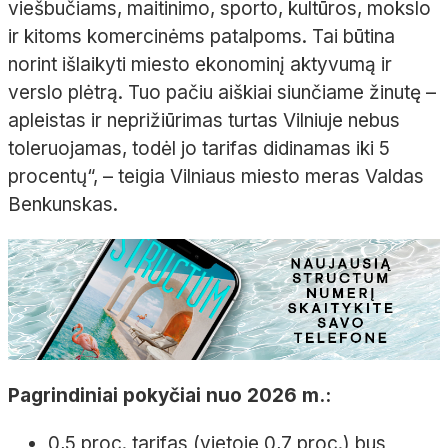
viešbučiams, maitinimo, sporto, kultūros, mokslo
ir kitoms komercinėms patalpoms. Tai būtina
norint išlaikyti miesto ekonominį aktyvumą ir
verslo plėtrą. Tuo pačiu aiškiai siunčiame žinutę –
apleistas ir neprižiūrimas turtas Vilniuje nebus
toleruojamas, todėl jo tarifas didinamas iki 5
procentų“, – teigia Vilniaus miesto meras Valdas
Benkunskas.
Pagrindiniai pokyčiai nuo 2026 m.:
0,5 proc. tarifas (vietoje 0,7 proc.) bus