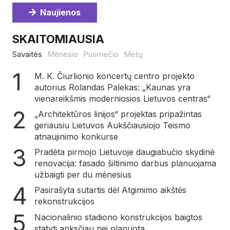
Naujienos
SKAITOMIAUSIA
Savaitės
Mėnesio
Pusmečio
Metų
M. K. Čiurlionio koncertų centro projekto
autorius Rolandas Palekas: „Kaunas yra
vienareikšmis moderniosios Lietuvos centras“
„Architektūros linijos“ projektas pripažintas
geriausiu Lietuvos Aukščiausiojo Teismo
atnaujinimo konkurse
Pradėta pirmojo Lietuvoje daugiabučio skydinė
renovacija: fasado šiltinimo darbus planuojama
užbaigti per du mėnesius
Pasirašyta sutartis dėl Atgimimo aikštės
rekonstrukcijos
Nacionalinio stadiono konstrukcijos baigtos
statyti anksčiau nei planuota