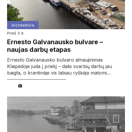
Architektūra
prieš 3 d.
Ernesto Galvanausko bulvare –
naujas darbų etapas
Ernesto Galvanausko bulvaro atnaujinimas
Klaipėdoje juda į priekį – dalis svarbių darbų jau
baigta, o krantinėje vis labiau ryškėja matomi…