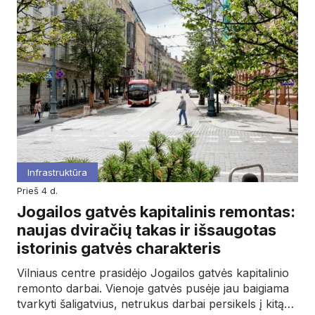
Infrastruktūra
prieš 4 d.
Jogailos gatvės kapitalinis remontas:
naujas dviračių takas ir išsaugotas
istorinis gatvės charakteris
Vilniaus centre prasidėjo Jogailos gatvės kapitalinio
remonto darbai. Vienoje gatvės pusėje jau baigiama
tvarkyti šaligatvius, netrukus darbai persikels į kitą…