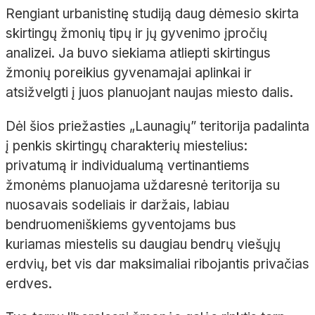
Rengiant urbanistinę studiją daug dėmesio skirta
skirtingų žmonių tipų ir jų gyvenimo įpročių
analizei. Ja buvo siekiama atliepti skirtingus
žmonių poreikius gyvenamajai aplinkai ir
atsižvelgti į juos planuojant naujas miesto dalis.
Dėl šios priežasties „Launagių” teritorija padalinta
į penkis skirtingų charakterių miestelius:
privatumą ir individualumą vertinantiems
žmonėms planuojama uždaresnė teritorija su
nuosavais sodeliais ir daržais, labiau
bendruomeniškiems gyventojams bus
kuriamas miestelis su daugiau bendrų viešųjų
erdvių, bet vis dar maksimaliai ribojantis privačias
erdves.