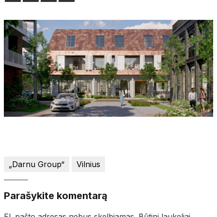
„Darnu Group“
Vilnius
Parašykite komentarą
El. pašto adresas nebus skelbiamas.
Būtini laukeliai