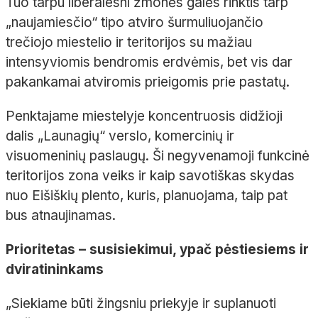
Tuo tarpu liberalesni žmonės galės rinktis tarp
„naujamiesčio“ tipo atviro šurmuliuojančio
trečiojo miestelio ir teritorijos su mažiau
intensyviomis bendromis erdvėmis, bet vis dar
pakankamai atviromis prieigomis prie pastatų.
Penktajame miestelyje koncentruosis didžioji
dalis „Launagių“ verslo, komercinių ir
visuomeninių paslaugų. Ši negyvenamoji funkcinė
teritorijos zona veiks ir kaip savotiškas skydas
nuo Eišiškių plento, kuris, planuojama, taip pat
bus atnaujinamas.
Prioritetas – susisiekimui, ypač pėstiesiems ir
dviratininkams
„Siekiame būti žingsniu priekyje ir suplanuoti