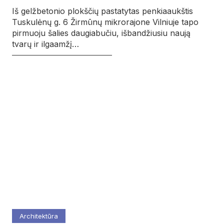
Iš gelžbetonio plokščių pastatytas penkiaaukštis
Tuskulėnų g. 6 Žirmūnų mikrorajone Vilniuje tapo
pirmuoju šalies daugiabučiu, išbandžiusiu naują
tvarų ir ilgaamžį…
Architektūra