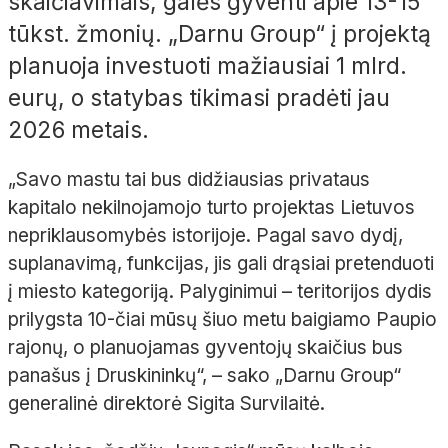
skaičiavimais, galės gyventi apie 13-15
tūkst. žmonių. „Darnu Group“ į projektą
planuoja investuoti mažiausiai 1 mlrd.
eurų, o statybas tikimasi pradėti jau
2026 metais.
„Savo mastu tai bus didžiausias privataus
kapitalo nekilnojamojo turto projektas Lietuvos
nepriklausomybės istorijoje. Pagal savo dydį,
suplanavimą, funkcijas, jis gali drąsiai pretenduoti
į miesto kategoriją. Palyginimui – teritorijos dydis
prilygsta 10-čiai mūsų šiuo metu baigiamo Paupio
rajonų, o planuojamas gyventojų skaičius bus
panašus į Druskininkų“, – sako „Darnu Group“
generalinė direktorė Sigita Survilaitė.