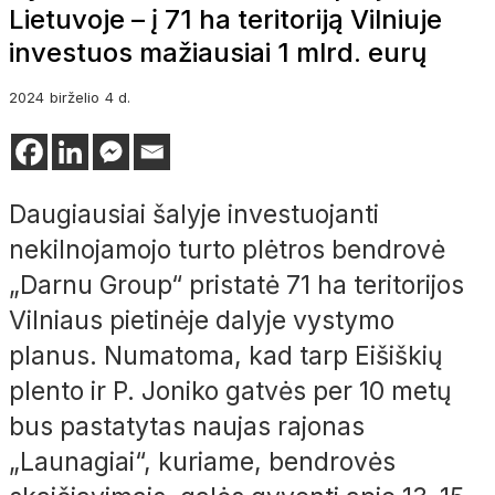
Lietuvoje – į 71 ha teritoriją Vilniuje
investuos mažiausiai 1 mlrd. eurų
2024
birželio
4 d.
Daugiausiai šalyje investuojanti
nekilnojamojo turto plėtros bendrovė
„Darnu Group“ pristatė 71 ha teritorijos
Vilniaus pietinėje dalyje vystymo
planus. Numatoma, kad tarp Eišiškių
plento ir P. Joniko gatvės per 10 metų
bus pastatytas naujas rajonas
„Launagiai“, kuriame, bendrovės