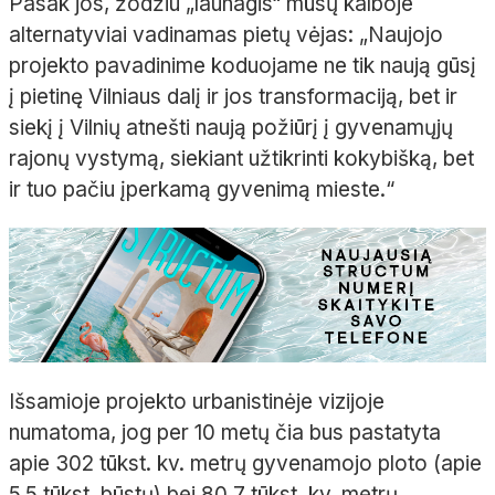
Pasak jos, žodžiu „launagis“ mūsų kalboje
alternatyviai vadinamas pietų vėjas: „Naujojo
projekto pavadinime koduojame ne tik naują gūsį
į pietinę Vilniaus dalį ir jos transformaciją, bet ir
siekį į Vilnių atnešti naują požiūrį į gyvenamųjų
rajonų vystymą, siekiant užtikrinti kokybišką, bet
ir tuo pačiu įperkamą gyvenimą mieste.“
Išsamioje projekto urbanistinėje vizijoje
numatoma, jog per 10 metų čia bus pastatyta
apie 302 tūkst. kv. metrų gyvenamojo ploto (apie
5,5 tūkst. būstų) bei 80,7 tūkst. kv. metrų