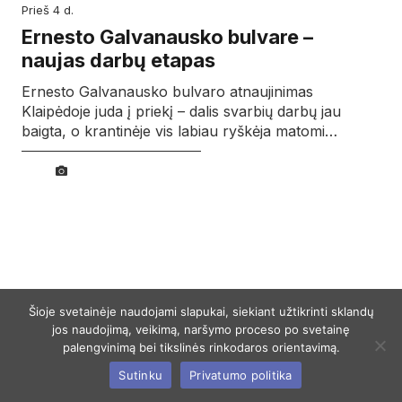
prieš 4 d.
Ernesto Galvanausko bulvare –
naujas darbų etapas
Ernesto Galvanausko bulvaro atnaujinimas
Klaipėdoje juda į priekį – dalis svarbių darbų jau
baigta, o krantinėje vis labiau ryškėja matomi…
Šioje svetainėje naudojami slapukai, siekiant užtikrinti sklandų
jos naudojimą, veikimą, naršymo proceso po svetainę
palengvinimą bei tikslinės rinkodaros orientavimą.
Sutinku
Privatumo politika