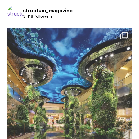
structum_magazine
3,418 followers