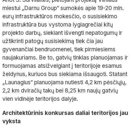
miestui „Darnu Group“ sumokės apie 19-20 mln.
eurų infrastruktūros mokesčio, o susisiekimo
infrastruktūra bus vystoma lygiagrečiai kitų
projekto darbų, siekiant išvengti nepatogumų ir
užtikrinti patogų susisiekimą tiek čia jau
gyvenančiai bendruomenei, tiek pirmiesiems
naujakuriams. Be to, gatvių tinklas planuojamas ir
formuojamas atsižvelgiant į teritorijoje esamus
želdynus, kuriuos bus siekiama išsaugoti. Statant
„Launagius“ planuojama nutiesti 4,2 km pėsčiųjų,
2,2 km dviračių takų bei 8,25 km naujų gatvių
vien vidinėje teritorijos dalyje.
Architektūrinis konkursas daliai teritorijos jau
vyksta