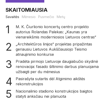
SKAITOMIAUSIA
Savaitės
Mėnesio
Pusmečio
Metų
M. K. Čiurlionio koncertų centro projekto
autorius Rolandas Palekas: „Kaunas yra
vienareikšmis moderniosios Lietuvos centras“
„Architektūros linijos“ projektas pripažintas
geriausiu Lietuvos Aukščiausiojo Teismo
atnaujinimo konkurse
Pradėta pirmojo Lietuvoje daugiabučio skydinė
renovacija: fasado šiltinimo darbus planuojama
užbaigti per du mėnesius
Pasirašyta sutartis dėl Atgimimo aikštės
rekonstrukcijos
Nacionalinio stadiono konstrukcijos baigtos
statyti anksčiau nei planuota