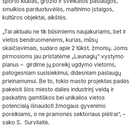
sporto klubas, grožio ir sveikatos paslaugos,
smulkios parduotuvėlės, maitinimo įstaigos,
kultūros objektai, aikštės.
„Tai aktualu ne tik būsimiems naujakuriams, bet ir
vietos bendruomenėms, kurias, mūsų
skaičiavimais, sudaro apie 2 tūkst. žmonių. Joms
pirmosioms jau pristatėme „Launagių“ vystymo
planus – girdime jų poreikį ugdymo vietoms,
patogesniam susisiekimui, didesniam paslaugų
prieinamumui. Be to, tokio masto projektas padės
pakeisti šios miesto dalies industrinį veidą ir
paskatins gamtiškos bei unikalios vietos
potencialą išnaudoti žmogaus gyvenimo
poreikiams, o ne pramonės sektoriaus plėtrai“, –
sako S. Survilaitė.