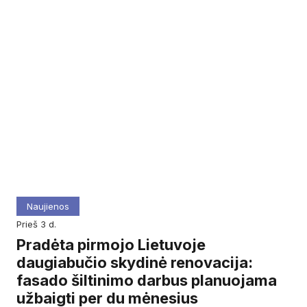
Naujienos
prieš 3 d.
Pradėta pirmojo Lietuvoje
daugiabučio skydinė renovacija:
fasado šiltinimo darbus planuojama
užbaigti per du mėnesius