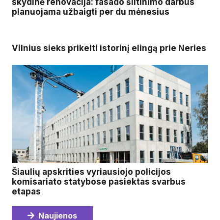
skydinė renovacija: fasado šiltinimo darbus
planuojama užbaigti per du mėnesius
Vilnius sieks prikelti istorinį elingą prie Neries
Šiaulių apskrities vyriausiojo policijos
komisariato statybose pasiektas svarbus
etapas
Naujienos