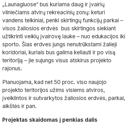
„Launagiuose“ bus kuriama daug ir įvairių
vilniečiams atvirų rekreacinių zonų: keturi
vandens telkiniai, penki skirtingų funkcijų parkai –
visos žaliosios erdvės bus skirtingos siekiant
užtikrinti veiklų įvairovę lauke – nuo edukacijos iki
sporto. Šias erdves jungs nenutrūkstami žalieji
koridoriai, kuriais bus galima keliauti ir po visą
teritoriją – jie sujungs visus atskirus projekto
rajonus.
Planuojama, kad net 50 proc. viso naujojo
projekto teritorijos užims visiems atviros,
įveiklintos ir sutvarkytos žaliosios erdvės, parkai,
aikštės ir pan.
Projektas skaidomas į penkias dalis