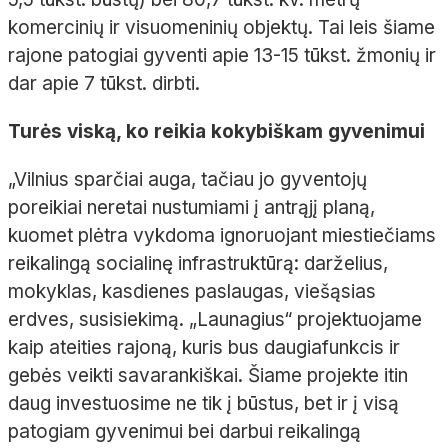
komercinių ir visuomeninių objektų. Tai leis šiame
rajone patogiai gyventi apie 13-15 tūkst. žmonių ir
dar apie 7 tūkst. dirbti.
Turės viską, ko reikia kokybiškam gyvenimui
„Vilnius sparčiai auga, tačiau jo gyventojų
poreikiai neretai nustumiami į antrąjį planą,
kuomet plėtra vykdoma ignoruojant miestiečiams
reikalingą socialinę infrastruktūrą: darželius,
mokyklas, kasdienes paslaugas, viešąsias
erdves, susisiekimą. „Launagius“ projektuojame
kaip ateities rajoną, kuris bus daugiafunkcis ir
gebės veikti savarankiškai. Šiame projekte itin
daug investuosime ne tik į būstus, bet ir į visą
patogiam gyvenimui bei darbui reikalingą