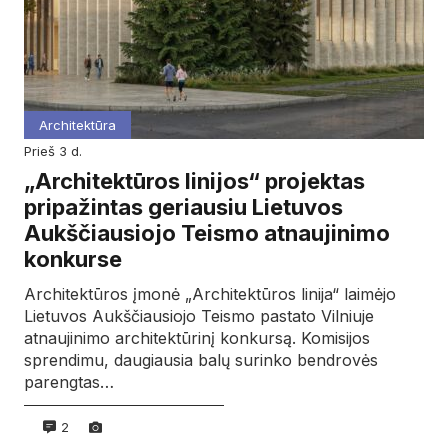
Architektūra
prieš 3 d.
„Architektūros linijos“ projektas
pripažintas geriausiu Lietuvos
Aukščiausiojo Teismo atnaujinimo
konkurse
Architektūros įmonė „Architektūros linija“ laimėjo
Lietuvos Aukščiausiojo Teismo pastato Vilniuje
atnaujinimo architektūrinį konkursą. Komisijos
sprendimu, daugiausia balų surinko bendrovės
parengtas…
2