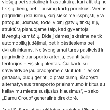
viešąją bei socialinę infrastruktūrą, kuri atitiktų ne
tik šių dienų, bet ir būsimų kartų poreikius. Vienas
pagrindinių klausimų, kurį sieksime išspręsti, yra
patogus judumas, todėl vidinį gatvių tinklą ir jų
struktūrą planuojame taip, kad gyventojai
išvengtų kamščių. Didelį dėmesį skirsime ne tik
automobilių judėjimui, bet ir pėstiesiems bei
dviratininkams. Neišvengiamai turės pasikeisti ir
pagrindinė transporto arterija, esanti šalia
teritorijos – Eišiškių plentas. Čia kartu su
savivaldybe jau pradėjome diskutuoti ir ieškoti
geriausių būdų gerinti jo pralaidumą, išspręsti
alternatyvaus transporto prieinamumo ir kitus su
keliavimu mieste susijusius klausimus“, – sako
„Darnu Group“ generalinė direktorė.
Anot S. Survilaitės, plėtojant projektą Vilniaus