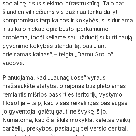
socialinę ir susisiekimo infrastruktūrą. Taip pat
šiandien vilniečiams vis dažniau tenka daryti
kompromisus tarp kainos ir kokybės, susiduriama
ir su kaip niekad opia būsto įperkamumo
problema, todėl keliame sau užduotį sukurti naują
gyvenimo kokybės standartą, pasiūlant
prieinamas kainas“, – teigia „Darnu Group“
vadovė.
Planuojama, kad „Launagiuose“ vyraus
mažaaukštė statyba, o rajonas bus plėtojamas
remiantis mišrios paskirties teritorijų vystymo
filosofija – taip, kad visas reikalingas paslaugas
jo gyventojai galėtų gauti neišvykę iš jo.
Numatoma, kad čia iškils mokykla, keletas vaikų
darželių, prekybos, paslaugų bei verslo centrai,