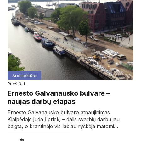
Architektūra
prieš 3 d.
Ernesto Galvanausko bulvare –
naujas darbų etapas
Ernesto Galvanausko bulvaro atnaujinimas
Klaipėdoje juda į priekį – dalis svarbių darbų jau
baigta, o krantinėje vis labiau ryškėja matomi…