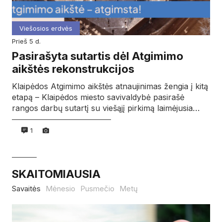
Viešosios erdvės
prieš 5 d.
Pasirašyta sutartis dėl Atgimimo
aikštės rekonstrukcijos
Klaipėdos Atgimimo aikštės atnaujinimas žengia į kitą
etapą – Klaipėdos miesto savivaldybė pasirašė
rangos darbų sutartį su viešąjį pirkimą laimėjusia…
1
SKAITOMIAUSIA
Savaitės
Mėnesio
Pusmečio
Metų