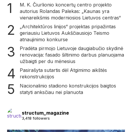
M. K. Čiurlionio koncertų centro projekto
autorius Rolandas Palekas: „Kaunas yra
vienareikšmis moderniosios Lietuvos centras“
„Architektūros linijos“ projektas pripažintas
geriausiu Lietuvos Aukščiausiojo Teismo
atnaujinimo konkurse
Pradėta pirmojo Lietuvoje daugiabučio skydinė
renovacija: fasado šiltinimo darbus planuojama
užbaigti per du mėnesius
Pasirašyta sutartis dėl Atgimimo aikštės
rekonstrukcijos
Nacionalinio stadiono konstrukcijos baigtos
statyti anksčiau nei planuota
structum_magazine
3,418 followers