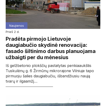
Naujienos
prieš 2 d.
Pradėta pirmojo Lietuvoje
daugiabučio skydinė renovacija:
fasado šiltinimo darbus planuojama
užbaigti per du mėnesius
Iš gelžbetonio plokščių pastatytas penkiaaukštis
Tuskulėnų g. 6 Žirmūnų mikrorajone Vilniuje tapo
pirmuoju šalies daugiabučiu, išbandžiusiu naują
tvarų ir ilgaamžį…