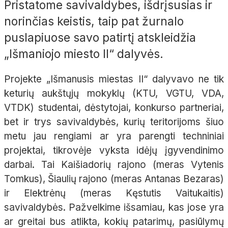
Pristatome savivaldybes, išdrįsusias ir
norinčias keistis, taip pat žurnalo
puslapiuose savo patirtį atskleidžia
„Išmaniojo miesto II“ dalyvės.
Projekte „Išmanusis miestas II“ dalyvavo ne tik
keturių aukštųjų mokyklų (KTU, VGTU, VDA,
VTDK) studentai, dėstytojai, konkurso partneriai,
bet ir trys savivaldybės, kurių teritorijoms šiuo
metu jau rengiami ar yra parengti techniniai
projektai, tikrovėje vyksta idėjų įgyvendinimo
darbai. Tai Kaišiadorių rajono (meras Vytenis
Tomkus), Šiaulių rajono (meras Antanas Bezaras)
ir Elektrėnų (meras Kęstutis Vaitukaitis)
savivaldybės. Pažvelkime išsamiau, kas jose yra
ar greitai bus atlikta, kokių patarimų, pasiūlymų