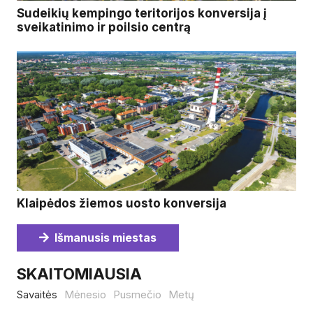
Sudeikių kempingo teritorijos konversija į
sveikatinimo ir poilsio centrą
Klaipėdos žiemos uosto konversija
Išmanusis miestas
SKAITOMIAUSIA
Savaitės
Mėnesio
Pusmečio
Metų