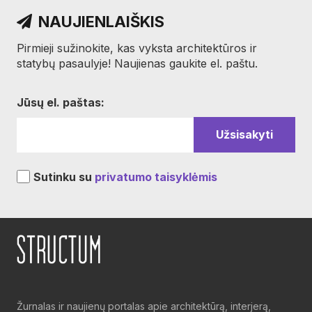
NAUJIENLAIŠKIS
Pirmieji sužinokite, kas vyksta architektūros ir
statybų pasaulyje! Naujienas gaukite el. paštu.
Jūsų el. paštas:
Sutinku su
privatumo taisyklėmis
Žurnalas ir naujienų portalas apie architektūrą, interjerą,