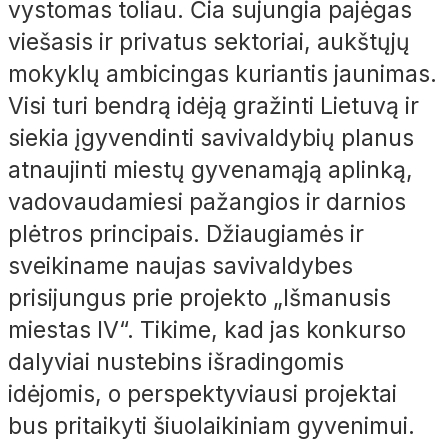
vystomas toliau. Čia sujungia pajėgas
viešasis ir privatus sektoriai, aukštųjų
mokyklų ambicingas kuriantis jaunimas.
Visi turi bendrą idėją gražinti Lietuvą ir
siekia įgyvendinti savivaldybių planus
atnaujinti miestų gyvenamąją aplinką,
vadovaudamiesi pažangios ir darnios
plėtros principais. Džiaugiamės ir
sveikiname naujas savivaldybes
prisijungus prie projekto „Išmanusis
miestas IV“. Tikime, kad jas konkurso
dalyviai nustebins išradingomis
idėjomis, o perspektyviausi projektai
bus pritaikyti šiuolaikiniam gyvenimui.