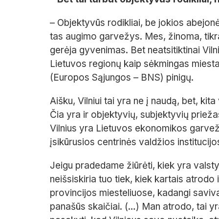
– Objektyvūs rodikliai, be jokios abejon
tas augimo garvežys. Mes, žinoma, tikra
gerėja gyvenimas. Bet neatsitiktinai Viln
Lietuvos regionų kaip sėkmingas miestas
(Europos Sąjungos – BNS) pinigų.
Aišku, Vilniui tai yra ne į naudą, bet, ki
Čia yra ir objektyvių, subjektyvių priež
Vilnius yra Lietuvos ekonomikos garvežys.
įsikūrusios centrinės valdžios institucijo
Jeigu pradedame žiūrėti, kiek yra valstyb
neišsiskiria tuo tiek, kiek kartais atrodo
provincijos miesteliuose, kadangi saviva
panašūs skaičiai. (…) Man atrodo, tai yra