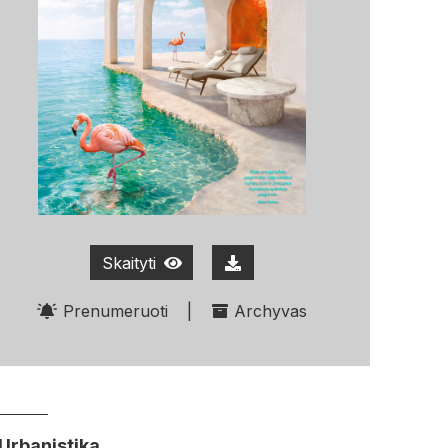
Skaityti
Prenumeruoti
|
Archyvas
Urbanistika