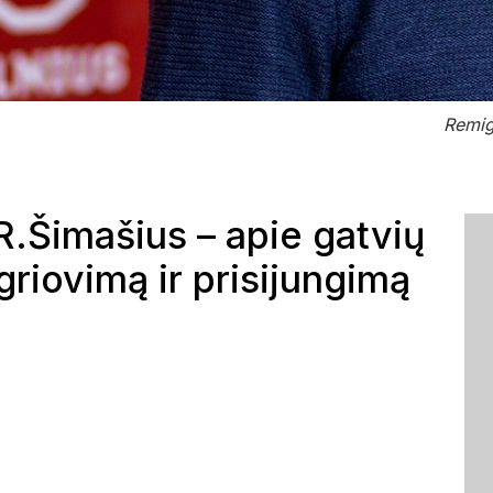
Remig
R.Šimašius – apie gatvių
griovimą ir prisijungimą