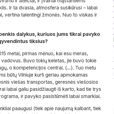
rumu ir ateičiai, ir įvairiai mąstantiems
lis. Ir ta dvasia, atmosfera susikūrusi – labai
i, vertina talentingi žmonės. Nuo to viskas ir
enkis dalykus, kuriuos jums tikrai pavyko
gyvendintus tikslus?
2015 metai, pirmas mėnuo, kai esu meras,
 vadovus. Buvo tokių keletas, jie buvo tokie
augų, o kompetencijos centrai. (…). Tuo metu
jums būtų Vilniuje kurti geriau apmokamas
esnis viešas transportas, geresnės viešosios
ai labai galiu pasidžiaugti iš karto, kad tie trys
 programa, ir pavyko pasistūmėti labai smarkiai.
kliai paaugusi (tiek apie naujumą kalbant, tiek