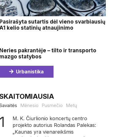
Pasirašyta sutartis dėl vieno svarbiausių
A1 kelio statinių atnaujinimo
Neries pakrantėje – tilto ir transporto
mazgo statybos
Urbanistika
SKAITOMIAUSIA
Savaitės
Mėnesio
Pusmečio
Metų
M. K. Čiurlionio koncertų centro
projekto autorius Rolandas Palekas:
„Kaunas yra vienareikšmis