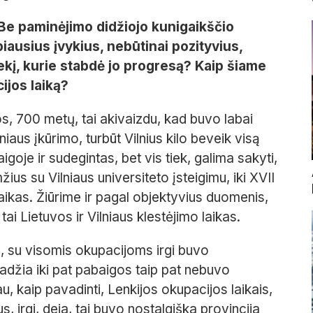
 Be paminėjimo didžiojo kunigaikščio
iausius įvykius, nebūtinai pozityvius,
ekį, kurie stabdė jo progresą? Kaip šiame
ijos laiką?
os, 700 metų, tai akivaizdu, kad buvo labai
lniaus įkūrimo, turbūt Vilnius kilo beveik visą
goje ir sudegintas, bet vis tiek, galima sakyti,
ius su Vilniaus universiteto įsteigimu, iki XVII
aikas. Žiūrime ir pagal objektyvius duomenis,
ai Lietuvos ir Vilniaus klestėjimo laikas.
, su visomis okupacijoms irgi buvo
adžia iki pat pabaigos taip pat nebuvo
au, kaip pavadinti, Lenkijos okupacijos laikais,
ius, irgi, deja, tai buvo nostalgiška provincija