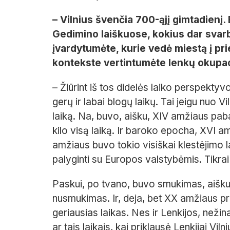
– Vilnius švenčia 700-ąjį gimtadienį.
Gedimino laiškuose, kokius dar svarb
įvardytumėte, kurie vedė miestą į pri
kontekste vertintumėte lenkų okupac
– Žiūrint iš tos didelės laiko perspektyv
gerų ir labai blogų laikų. Tai jeigu nuo Vi
laiką. Na, buvo, aišku, XIV amžiaus pabai
kilo visą laiką. Ir baroko epocha, XVI amž
amžiaus buvo tokio visiškai klestėjimo l
palyginti su Europos valstybėmis. Tikrai t
Paskui, po tvano, buvo smukimas, aišku
nusmukimas. Ir, deja, bet XX amžiaus pr
geriausias laikas. Nes ir Lenkijos, nežin
ar tais laikais, kai priklausė Lenkijai Viln