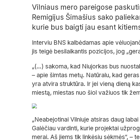
Vilniaus mero pareigose paskuti
Remigijus Šimašius sako paliek
kurie bus baigti jau esant kiti
Interviu BNS kalbėdamas apie vėluojanči
jis teigė besilaikantis pozicijos, jog „g
„(…) sakoma, kad Niujorkas bus nuostab
– apie šimtas metų. Natūralu, kad gera
yra atvira struktūra. Ir jei vieną dieną
miestą, miestas nuo šiol važiuos tik že
„Neabejotinai Vilniuje atsiras daug labai
Galėčiau vardinti, kurie projektai užprog
merai. Aš jiems tik linkėsiu sėkmės“, – t