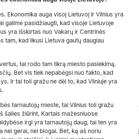
ės. Ekonomika auga visoj Lietuvoj ir Vilnius yra
i galime pasidžiaugti, kad visoje Lietuvoje
ius yra išskirtas nuo Vakarų ir Centrinės
 tam, kad likusi Lietuva gautų daugiau
ta vertus, tai rodo tam tikrą miesto pasiekimą.
asčių. Bet vis tiek nepabėgsi nuo fakto, kad
 Ir tai toli gražu ne dėl to, kad Vilniuje yra
s.
ės tarnautojų mieste, tai Vilnius toli gražu
 iš šalies žiūrint. Kartais mažesniuose
ldybėse irgi yra tarnautojų daug, tai ten yra
 nei gerai, nei blogai. Bet, ką aš noriu