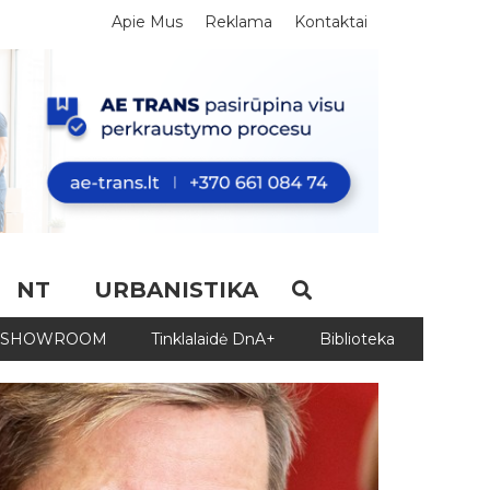
Apie Mus
Reklama
Kontaktai
NT
URBANISTIKA
SHOWROOM
Tinklalaidė DnA+
Biblioteka
Biblio