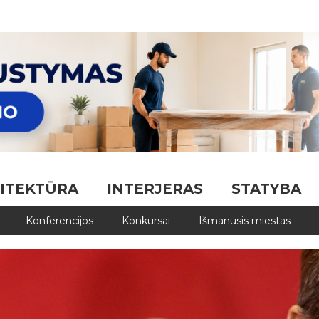
ITEKTŪRA
INTERJERAS
STATYBA
Konferencijos
Konkursai
Išmanusis miestas