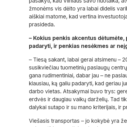
pasakyti, kad Vilniaus savo nuotaika, atvi
žmonėms vis dėlto yra labai didelis varik
aiškiai matome, kad vertina investuotoja
prasideda.
– Kokius penkis akcentus dėtumėte, p
padaryti, ir penkias nesėkmes ar neį
– Tiesą sakant, labai gerai atsimenu – 
susikviečiau tuometinių paslaugų centrų
gana rudimentiniai, dabar jau – ne pasl
klausiau, ką galiu padaryti, kad geriau 
darbo vietas. Atsakymai buvo trys: ger
erdvės ir daugiau vaikų darželių. Tad tikr
dalykai sutapo ir su mano kriterijais, ir
Viešasis transportas – jo kokybė yra žen