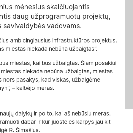
nius mėnesius skaičiuojantis
antis daug užprogramuotų projektų,
ems savivaldybės vadovams.
us ambicingiausius infrastruktūros projektus,
eras miestas niekada nebūna užbaigtas“.
us miestas, kai bus užbaigtas. Šiam posakiui
s miestas niekada nebūna užbaigtas, miestas
 kas nors pasakys, kad viskas, užbaigėme
myn“, – kalbėjo meras.
 naujų dalykų ir po to, kai aš nebūsiu meras.
ramuoti dabar ir kur juosteles karpys jau kiti
eigė R. Šimašius.