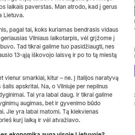
jos laikais paverstas. Man atrodo, kad į gerus
a Lietuva.
enis, pagal tai, koks kuriamas bendrasis vidaus
geriausias Vilniaus laikotarpis, vėl grįžome į
r buvo. Tad tikrai galime tuo pasidžiaugti, nes
ausio 13-ąją iškovojo laisvę ir po to tą miestą
vienur smarkiai, kitur – ne. Į Italijos naratyvą
s šalis apskritai. Na, o Vilniuje per nepilnus
yginimai. Tai yra labai daug. Ir tikrai galime
atlyginimų augimas, bet ir gyvenimo būdo
i. Jie yra labai matomi. Tą kiekvienas
prieš kurį laiką ir vėl atvažiavo.
, nes ekonomika auga visoje Lietuvoje?