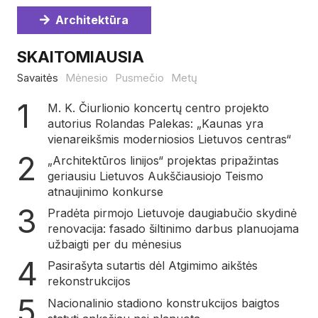
Architektūra
SKAITOMIAUSIA
Savaitės
Mėnesio
Pusmečio
Metų
M. K. Čiurlionio koncertų centro projekto
autorius Rolandas Palekas: „Kaunas yra
vienareikšmis moderniosios Lietuvos centras“
„Architektūros linijos“ projektas pripažintas
geriausiu Lietuvos Aukščiausiojo Teismo
atnaujinimo konkurse
Pradėta pirmojo Lietuvoje daugiabučio skydinė
renovacija: fasado šiltinimo darbus planuojama
užbaigti per du mėnesius
Pasirašyta sutartis dėl Atgimimo aikštės
rekonstrukcijos
Nacionalinio stadiono konstrukcijos baigtos