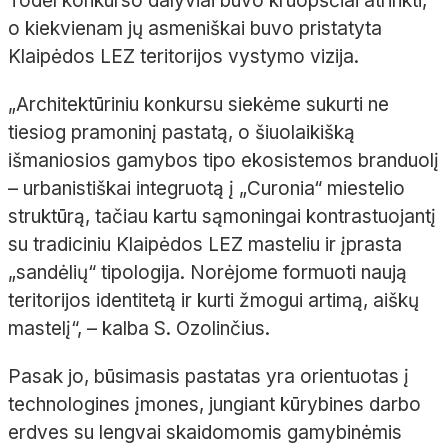
Todėl konkurso dalyviai buvo kruopščiai atrinkti,
o kiekvienam jų asmeniškai buvo pristatyta
Klaipėdos LEZ teritorijos vystymo vizija.
„Architektūriniu konkursu siekėme sukurti ne
tiesiog pramoninį pastatą, o šiuolaikišką
išmaniosios gamybos tipo ekosistemos branduolį
– urbanistiškai integruotą į „Curonia“ miestelio
struktūrą, tačiau kartu sąmoningai kontrastuojantį
su tradiciniu Klaipėdos LEZ masteliu ir įprasta
„sandėlių“ tipologija. Norėjome formuoti naują
teritorijos identitetą ir kurti žmogui artimą, aiškų
mastelį“, – kalba S. Ozolinčius.
Pasak jo, būsimasis pastatas yra orientuotas į
technologines įmones, jungiant kūrybines darbo
erdves su lengvai skaidomomis gamybinėmis