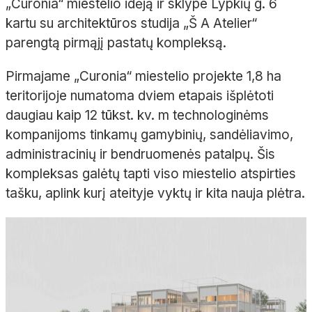
„Curonia“ miestelio idėją ir sklype Lypkių g. 6
kartu su architektūros studija „Š A Atelier“
parengtą pirmąjį pastatų kompleksą.
Pirmajame „Curonia“ miestelio projekte 1,8 ha
teritorijoje numatoma dviem etapais išplėtoti
daugiau kaip 12 tūkst. kv. m technologinėms
kompanijoms tinkamų gamybinių, sandėliavimo,
administracinių ir bendruomenės patalpų. Šis
kompleksas galėtų tapti viso miestelio atspirties
tašku, aplink kurį ateityje vyktų ir kita nauja plėtra.