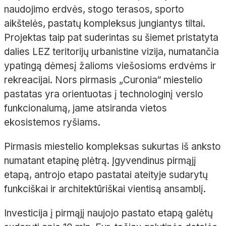
naudojimo erdvės, stogo terasos, sporto
aikštelės, pastatų kompleksus jungiantys tiltai.
Projektas taip pat suderintas su šiemet pristatyta
dalies LEZ teritorijų urbanistine vizija, numatančia
ypatingą dėmesį žalioms viešosioms erdvėms ir
rekreacijai. Nors pirmasis „Curonia“ miestelio
pastatas yra orientuotas į technologinį verslo
funkcionalumą, jame atsiranda vietos
ekosistemos ryšiams.
Pirmasis miestelio kompleksas sukurtas iš anksto
numatant etapinę plėtrą. Įgyvendinus pirmąjį
etapą, antrojo etapo pastatai ateityje sudarytų
funkciškai ir architektūriškai vientisą ansamblį.
Investicija į pirmąjį naujojo pastato etapą galėtų