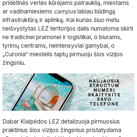
pridėtinės vertės kūrėjams patrauklią, miestams
ar vadinamiesiems
campus
labiau būdingą
infrastruktūrą ir aplinką. Kai kurias šiuo metu
neišvystytas LEZ teritorijos dalis numatoma skirti
ne tradicinei pramonei ir logistikai, o biurams,
tyrimų centrams, neintensyviai gamybai, o
„Curonia“ miestelis taptų pirmuoju šios vizijos
žingsniu.
Dabar Klaipėdos LEZ detalizuoja pirmuosius
praktinius šios vizijos žingsnius pristatydama