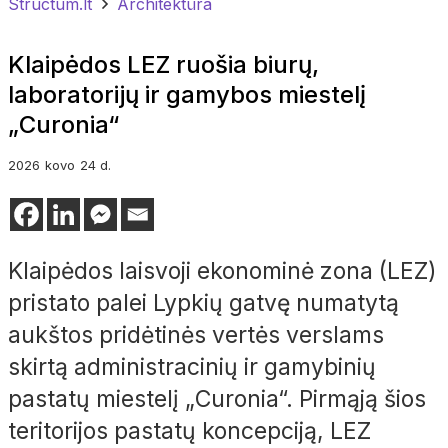
Structum.lt
Architektūra
Klaipėdos LEZ ruošia biurų,
laboratorijų ir gamybos miestelį
„Curonia“
2026
kovo
24 d.
Klaipėdos laisvoji ekonominė zona (LEZ)
pristato palei Lypkių gatvę numatytą
aukštos pridėtinės vertės verslams
skirtą administracinių ir gamybinių
pastatų miestelį „Curonia“. Pirmąją šios
teritorijos pastatų koncepciją, LEZ