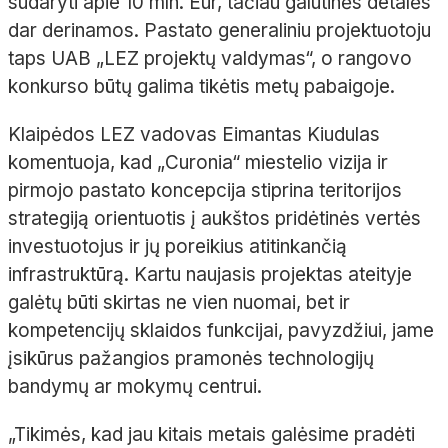
sudaryti apie 10 mln. Eur, tačiau galutinės detalės
dar derinamos. Pastato generaliniu projektuotoju
taps UAB „LEZ projektų valdymas“, o rangovo
konkurso būtų galima tikėtis metų pabaigoje.
Klaipėdos LEZ vadovas Eimantas Kiudulas
komentuoja, kad „Curonia“ miestelio vizija ir
pirmojo pastato koncepcija stiprina teritorijos
strategiją orientuotis į aukštos pridėtinės vertės
investuotojus ir jų poreikius atitinkančią
infrastruktūrą. Kartu naujasis projektas ateityje
galėtų būti skirtas ne vien nuomai, bet ir
kompetencijų sklaidos funkcijai, pavyzdžiui, jame
įsikūrus pažangios pramonės technologijų
bandymų ar mokymų centrui.
„Tikimės, kad jau kitais metais galėsime pradėti