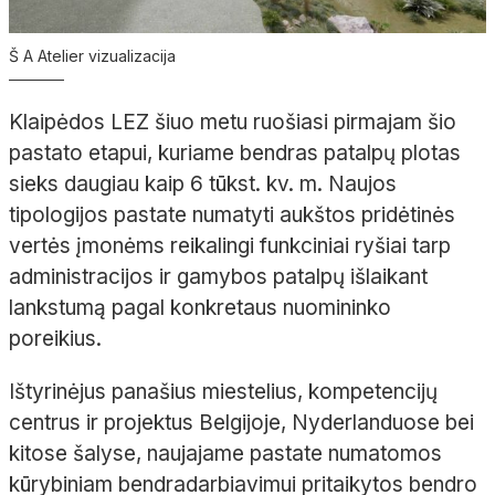
Š A Atelier vizualizacija
Klaipėdos LEZ šiuo metu ruošiasi pirmajam šio
pastato etapui, kuriame bendras patalpų plotas
sieks daugiau kaip 6 tūkst. kv. m. Naujos
tipologijos pastate numatyti aukštos pridėtinės
vertės įmonėms reikalingi funkciniai ryšiai tarp
administracijos ir gamybos patalpų išlaikant
lankstumą pagal konkretaus nuomininko
poreikius.
Ištyrinėjus panašius miestelius, kompetencijų
centrus ir projektus Belgijoje, Nyderlanduose bei
kitose šalyse, naujajame pastate numatomos
kūrybiniam bendradarbiavimui pritaikytos bendro