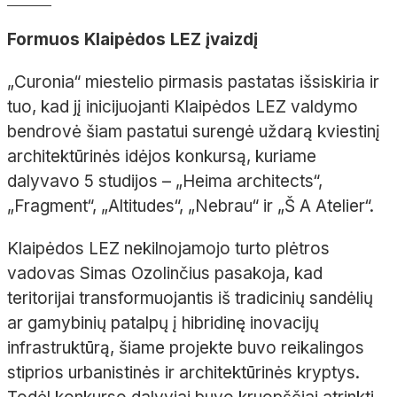
Formuos Klaipėdos LEZ įvaizdį
„Curonia“ miestelio pirmasis pastatas išsiskiria ir
tuo, kad jį inicijuojanti Klaipėdos LEZ valdymo
bendrovė šiam pastatui surengė uždarą kviestinį
architektūrinės idėjos konkursą, kuriame
dalyvavo 5 studijos – „Heima architects“,
„Fragment“, „Altitudes“, „Nebrau“ ir „Š A Atelier“.
Klaipėdos LEZ nekilnojamojo turto plėtros
vadovas Simas Ozolinčius pasakoja, kad
teritorijai transformuojantis iš tradicinių sandėlių
ar gamybinių patalpų į hibridinę inovacijų
infrastruktūrą, šiame projekte buvo reikalingos
stiprios urbanistinės ir architektūrinės kryptys.