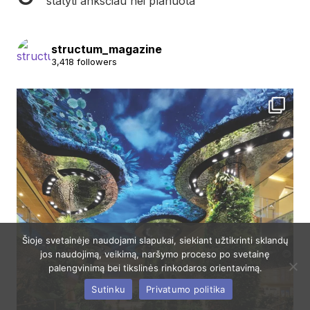
statyti anksčiau nei planuota
structum_magazine
3,418 followers
Šioje svetainėje naudojami slapukai, siekiant užtikrinti sklandų
jos naudojimą, veikimą, naršymo proceso po svetainę
palengvinimą bei tikslinės rinkodaros orientavimą.
Sutinku
Privatumo politika