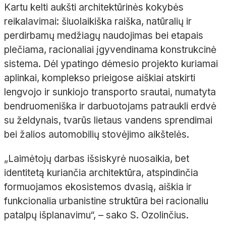
Kartu kelti aukšti architektūrinės kokybės
reikalavimai: šiuolaikiška raiška, natūralių ir
perdirbamų medžiagų naudojimas bei etapais
plečiama, racionaliai įgyvendinama konstrukcinė
sistema. Dėl ypatingo dėmesio projekto kuriamai
aplinkai, komplekso prieigose aiškiai atskirti
lengvojo ir sunkiojo transporto srautai, numatyta
bendruomeniška ir darbuotojams patraukli erdvė
su želdynais, tvarūs lietaus vandens sprendimai
bei žalios automobilių stovėjimo aikštelės.
„Laimėtojų darbas išsiskyrė nuosaikia, bet
identitetą kuriančia architektūra, atspindinčia
formuojamos ekosistemos dvasią, aiškia ir
funkcionalia urbanistine struktūra bei racionaliu
patalpų išplanavimu“, – sako S. Ozolinčius.