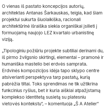
O vienas iš pastato koncepcijos autorių,
architektas Antanas Šarkauskas, teigia, kad šiam
projektui sukurta šiuolaikiška, racionali
architektūrinė išraiška siekia organiškai įsilieti į
formuojamą naujojo LEZ kvartalo urbanistinę
viziją.
„Tipologiniu požiūriu projekte subtiliai derinami du,
iš pirmo žvilgsnio skirtingi, elementai – pramonė ir
humaniška mastelio bei erdvės samprata.
Erdvinės kompozicijos idėja tapo sklypo centre
atsiverianti perspektyva tarp pastatų, kurią
pabrėžia tiltai. Toks sprendimas ne tik užtikrina
funkcinius ryšius, bet ir kuria aiškiai atpažįstamą
komplekso identitetą susietą su platesniu
vietovės kontekstu“, – komentuoja „Š A Atelier“