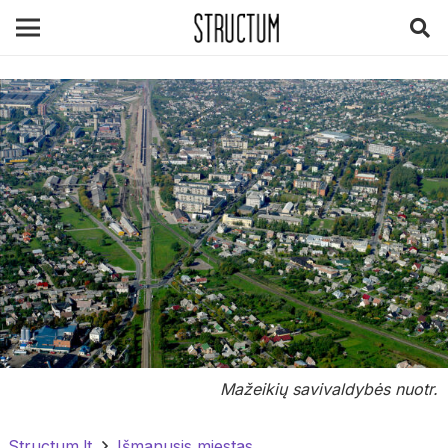
Mažeikių savivaldybės nuotr.
Structum.lt
Išmanusis miestas