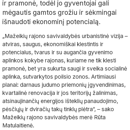
ir pramonė, todėl jo gyventojai gali
mėgautis gamtos grožiu ir sėkmingai
išnaudoti ekonominį potencialą.
„Mažeikių rajono savivaldybės urbanistinė vizija –
atviras, saugus, ekonomiškai klestintis ir
potencialus, tvarus ir su augančia gyvenimo
aplinkos kokybe rajonas, kuriame ne tik klesti
pramonė, bet yra sukurta saugi ir sveika socialinė
aplinka, sutvarkytos poilsio zonos. Artimiausi
planai: darnaus judumo priemonių įgyvendinimas,
kvartalinė renovacija ir jos teritorijų žalinimas,
atsinaujinančių energijos išteklių panaudojimo,
pėsčiųjų ir dviračių takų tinklų plėtra“, – sako
Mažeikių rajono savivaldybės merė Rūta
Matulaitienė.