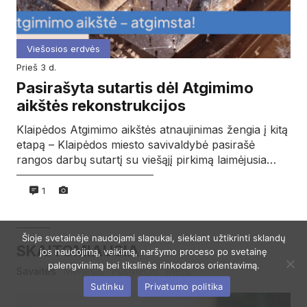
Viešosios erdvės
prieš 3 d.
Pasirašyta sutartis dėl Atgimimo
aikštės rekonstrukcijos
Klaipėdos Atgimimo aikštės atnaujinimas žengia į kitą
etapą – Klaipėdos miesto savivaldybė pasirašė
rangos darbų sutartį su viešąjį pirkimą laimėjusia…
1
Šioje svetainėje naudojami slapukai, siekiant užtikrinti sklandų
SKAITOMIAUSIA
jos naudojimą, veikimą, naršymo proceso po svetainę
palengvinimą bei tikslinės rinkodaros orientavimą.
Savaitės
Mėnesio
Pusmečio
Metų
Sutinku
Privatumo politika