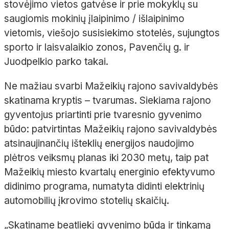
stovėjimo vietos gatvėse ir prie mokyklų su
saugiomis mokinių įlaipinimo / išlaipinimo
vietomis, viešojo susisiekimo stotelės, sujungtos
sporto ir laisvalaikio zonos, Pavenčių g. ir
Juodpelkio parko takai.
Ne mažiau svarbi Mažeikių rajono savivaldybės
skatinama kryptis – tvarumas. Siekiama rajono
gyventojus priartinti prie tvaresnio gyvenimo
būdo: patvirtintas Mažeikių rajono savivaldybės
atsinaujinančių išteklių energijos naudojimo
plėtros veiksmų planas iki 2030 metų, taip pat
Mažeikių miesto kvartalų energinio efektyvumo
didinimo programa, numatyta didinti elektrinių
automobilių įkrovimo stotelių skaičių.
„Skatiname beatliekį gyvenimo būdą ir tinkamą