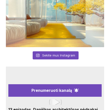
Sekite mus Instagram
Prenumeruoti kanalą
13 epizodas. Daniškos architektūros pėdsakai