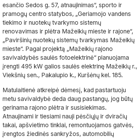
esančio Sedos g. 57, atnaujinimas“, sporto ir
pramogų centro statybos, „Geriamojo vandens
tiekimo ir nuotekų tvarkymo sistemų
renovavimas ir plėtra Mažeikių mieste ir rajone“,
„Paviršinių nuotekų sistemų tvarkymas Mažeikių
mieste“. Pagal projektą „Mažeikių rajono
savivaldybės saulės fotoelektrinė“ planuojama
įrengti 495 kW galios saulės elektrinę Mažeikių r.,
Viekšnių sen., Pakalupio k., Kuršėnų kel. 185.
Matulaitienė atkreipė dėmesį, kad pastartuoju
metu savivaldybė deda daug pastangų, jog būtų
gerinama rajono plėtra ir susisiekimas.
Atnaujinami ir tiesiami nauji pėsčiųjų ir dviračių
takai, apšvietimo tinklai, remontuojamos gatvės,
įrengtos žiedinės sankryžos, automobilių