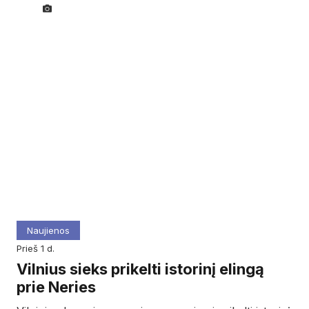
Naujienos
prieš 1 d.
Vilnius sieks prikelti istorinį elingą
prie Neries