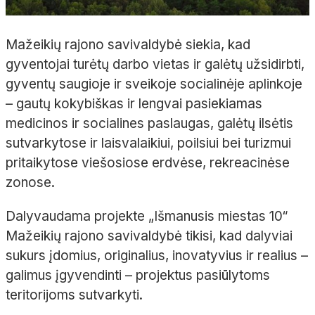
Mažeikių rajono savivaldybė siekia, kad
gyventojai turėtų darbo vietas ir galėtų užsidirbti,
gyventų saugioje ir sveikoje socialinėje aplinkoje
– gautų kokybiškas ir lengvai pasiekiamas
medicinos ir socialines paslaugas, galėtų ilsėtis
sutvarkytose ir laisvalaikiui, poilsiui bei turizmui
pritaikytose viešosiose erdvėse, rekreacinėse
zonose.
Dalyvaudama projekte „Išmanusis miestas 10“
Mažeikių rajono savivaldybė tikisi, kad dalyviai
sukurs įdomius, originalius, inovatyvius ir realius –
galimus įgyvendinti – projektus pasiūlytoms
teritorijoms sutvarkyti.