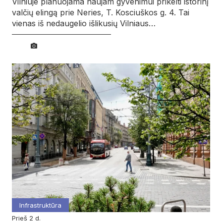
Vilniuje planuojama naujam gyvenimui prikelti istorinį
valčių elingą prie Neries, T. Kosciuškos g. 4. Tai
vienas iš nedaugelio išlikusių Vilniaus…
Infrastruktūra
prieš 2 d.