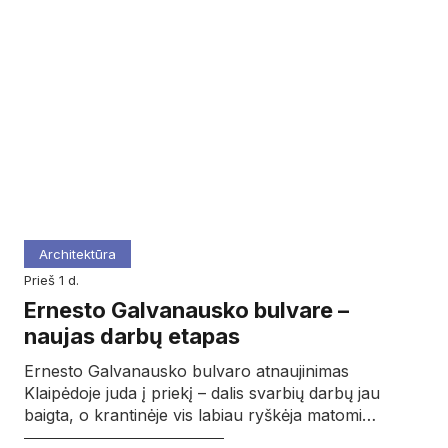
Architektūra
prieš 1 d.
Ernesto Galvanausko bulvare –
naujas darbų etapas
Ernesto Galvanausko bulvaro atnaujinimas
Klaipėdoje juda į priekį – dalis svarbių darbų jau
baigta, o krantinėje vis labiau ryškėja matomi…