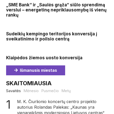
„SME Bank“ ir „Saulės grąža“ siūlo sprendimą
verslui – energetinę nepriklausomybę iš vienų
rankų
Sudeikių kempingo teritorijos konversija į
sveikatinimo ir poilsio centrą
Klaipėdos žiemos uosto konversija
Išmanusis miestas
SKAITOMIAUSIA
Savaitės
Mėnesio
Pusmečio
Metų
M. K. Čiurlionio koncertų centro projekto
autorius Rolandas Palekas: „Kaunas yra
vienareikšmis moderniosios Lietuvos centras“