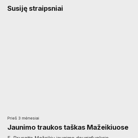
Susiję straipsniai
prieš 3 mėnesiai
Jaunimo traukos taškas Mažeikiuose
E. Prusaitis Mažeikių jaunimo daugiafunkcio