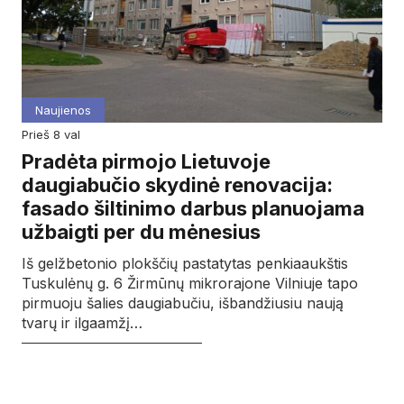
Naujienos
prieš 8 val
Pradėta pirmojo Lietuvoje
daugiabučio skydinė renovacija:
fasado šiltinimo darbus planuojama
užbaigti per du mėnesius
Iš gelžbetonio plokščių pastatytas penkiaaukštis
Tuskulėnų g. 6 Žirmūnų mikrorajone Vilniuje tapo
pirmuoju šalies daugiabučiu, išbandžiusiu naują
tvarų ir ilgaamžį…