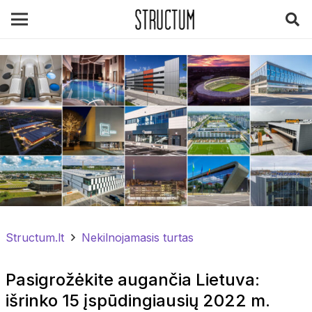
Structum.lt
Nekilnojamasis turtas
Pasigrožėkite augančia Lietuva:
išrinko 15 įspūdingiausių 2022 m.