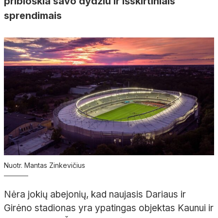
pribloškia savo dydžiu ir išskirtiniais
sprendimais
Nuotr. Mantas Zinkevičius
Nėra jokių abejonių, kad naujasis Dariaus ir
Girėno stadionas yra ypatingas objektas Kaunui ir