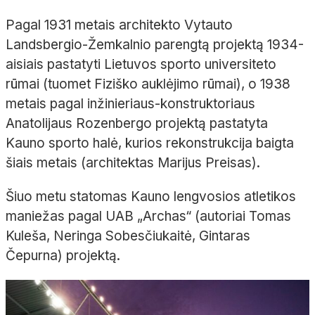
Pagal 1931 metais architekto Vytauto
Landsbergio-Žemkalnio parengtą projektą 1934-
aisiais pastatyti Lietuvos sporto universiteto
rūmai (tuomet Fiziško auklėjimo rūmai), o 1938
metais pagal inžinieriaus-konstruktoriaus
Anatolijaus Rozenbergo projektą pastatyta
Kauno sporto halė, kurios rekonstrukcija baigta
šiais metais (architektas Marijus Preisas).
Šiuo metu statomas Kauno lengvosios atletikos
maniežas pagal UAB „Archas“ (autoriai Tomas
Kuleša, Neringa Sobesčiukaitė, Gintaras
Čepurna) projektą.