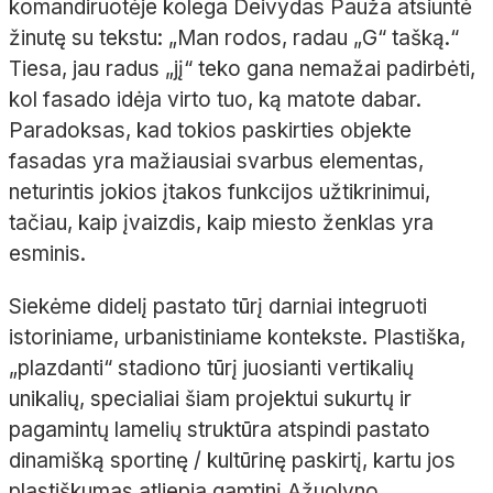
komandiruotėje kolega Deivydas Pauža atsiuntė
žinutę su tekstu: „Man rodos, radau „G“ tašką.“
Tiesa, jau radus „jį“ teko gana nemažai padirbėti,
kol fasado idėja virto tuo, ką matote dabar.
Paradoksas, kad tokios paskirties objekte
fasadas yra mažiausiai svarbus elementas,
neturintis jokios įtakos funkcijos užtikrinimui,
tačiau, kaip įvaizdis, kaip miesto ženklas yra
esminis.
Siekėme didelį pastato tūrį darniai integruoti
istoriniame, urbanistiniame kontekste. Plastiška,
„plazdanti“ stadiono tūrį juosianti vertikalių
unikalių, specialiai šiam projektui sukurtų ir
pagamintų lamelių struktūra atspindi pastato
dinamišką sportinę / kultūrinę paskirtį, kartu jos
plastiškumas atliepia gamtinį Ąžuolyno