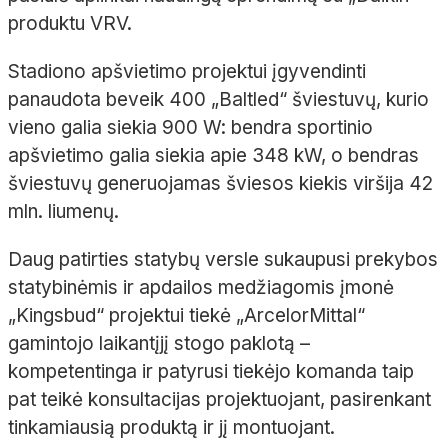
produktu VRV.
Stadiono apšvietimo projektui įgyvendinti
panaudota beveik 400 „Baltled“ šviestuvų, kurio
vieno galia siekia 900 W: bendra sportinio
apšvietimo galia siekia apie 348 kW, o bendras
šviestuvų generuojamas šviesos kiekis viršija 42
mln. liumenų.
Daug patirties statybų versle sukaupusi prekybos
statybinėmis ir apdailos medžiagomis įmonė
„Kingsbud“ projektui tiekė „ArcelorMittal“
gamintojo laikantįjį stogo paklotą –
kompetentinga ir patyrusi tiekėjo komanda taip
pat teikė konsultacijas projektuojant, pasirenkant
tinkamiausią produktą ir jį montuojant.