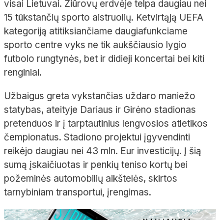
visai Lietuvai. Žiūrovų erdvėje telpa daugiau nei
15 tūkstančių sporto aistruolių. Ketvirtąją UEFA
kategoriją atitiksiančiame daugiafunkciame
sporto centre vyks ne tik aukščiausio lygio
futbolo rungtynės, bet ir didieji koncertai bei kiti
renginiai.
Užbaigus greta vykstančias uždaro maniežo
statybas, ateityje Dariaus ir Girėno stadionas
pretenduos ir į tarptautinius lengvosios atletikos
čempionatus. Stadiono projektui įgyvendinti
reikėjo daugiau nei 43 mln. Eur investicijų. Į šią
sumą įskaičiuotas ir penkių teniso kortų bei
požeminės automobilių aikštelės, skirtos
tarnybiniam transportui, įrengimas.