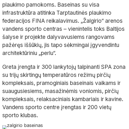
plaukimo pamokoms. Baseinas su visa
infrastruktūra atitinka Tarptautinės plaukimo
federacijos FINA reikalavimus. „Žalgirio“ arenos
vandens sporto centras – vienintelis toks Baltijos
šalyse ir projekte dalyvavusiems rangovams
pažėręs iššūkių, jis tapo sėkmingai įgyvendintu
architektūriniu „perlu“.
Greta įrengta ir 300 lankytojų talpinanti SPA zona
su trijų skirtingų temperatūros režimų pirčių
kompleksais, pramoginiais baseinais vaikams ir
suaugusiesiems, masažinėmis voniomis, pirčių
kompleksais, relaksaciniais kambariais ir kavine.
Vandens sporto centre įrengtas ir 200 vietų
sporto klubas.