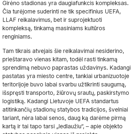
Girėno stadionas yra daugiafunkcis kompleksas.
Čia turėjome suderinti ne tik specifinius UEFA,
LLAF reikalavimus, bet ir suprojektuoti
kompleksą, tinkamą masiniams kultūros
renginiams.
Tam tikrais atvejais šie reikalavimai nesiderino,
prieštaravo vienas kitam, todėl rasti tinkamą
sprendimą nebuvo paprastas uždavinys. Kadangi
pastatas yra miesto centre, tankiai urbanizuotoje
teritorijoje buvo labai svarbu užtikrinti saugumą,
išspręsti transporto, žiūrovų srautų, paskirstymo
logistiką. Kadangi Lietuvoje UEFA standartus
atitinkančių stadionų statybos tradicijos, švelniai
tariant, nėra labai senos, daug ką darėme pirmą
kartą ir tai tapo tarsi „ledlaužiu“, – apie objekto