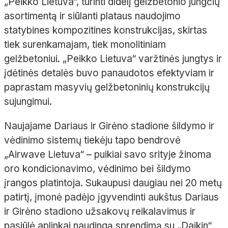
„Peikko Lietuva“, turinti didelį gelžbetonio jungčių
asortimentą ir siūlanti plataus naudojimo
statybines kompozitines konstrukcijas, skirtas
tiek surenkamajam, tiek monolitiniam
gelžbetoniui. „Peikko Lietuva“ varžtinės jungtys ir
įdėtinės detalės buvo panaudotos efektyviam ir
paprastam masyvių gelžbetoninių konstrukcijų
sujungimui.
Naujajame Dariaus ir Girėno stadione šildymo ir
vėdinimo sistemų tiekėju tapo bendrovė
„Airwave Lietuva“ – puikiai savo srityje žinoma
oro kondicionavimo, vėdinimo bei šildymo
įrangos platintoja. Sukaupusi daugiau nei 20 metų
patirtį, įmonė padėjo įgyvendinti aukštus Dariaus
ir Girėno stadiono užsakovų reikalavimus ir
pasiūlė aplinkai naudingą sprendimą su „Daikin“