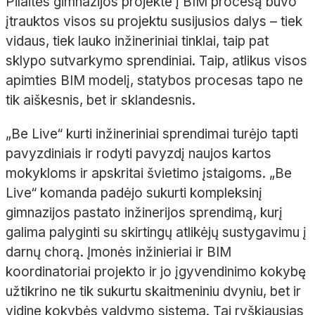
Pilaitės gimnazijos projekte į BIM procesą buvo
įtrauktos visos su projektu susijusios dalys – tiek
vidaus, tiek lauko inžineriniai tinklai, taip pat
sklypo sutvarkymo sprendiniai. Taip, atlikus visos
apimties BIM modelį, statybos procesas tapo ne
tik aiškesnis, bet ir sklandesnis.
„Be Live“ kurti inžineriniai sprendimai turėjo tapti
pavyzdiniais ir rodyti pavyzdį naujos kartos
mokykloms ir apskritai švietimo įstaigoms. „Be
Live“ komanda padėjo sukurti kompleksinį
gimnazijos pastato inžinerijos sprendimą, kurį
galima palyginti su skirtingų atlikėjų sustygavimu į
darnų chorą. Įmonės inžinieriai ir BIM
koordinatoriai projekto ir jo įgyvendinimo kokybę
užtikrino ne tik sukurtu skaitmeniniu dvyniu, bet ir
vidine kokybės valdymo sistema. Tai ryškiausias