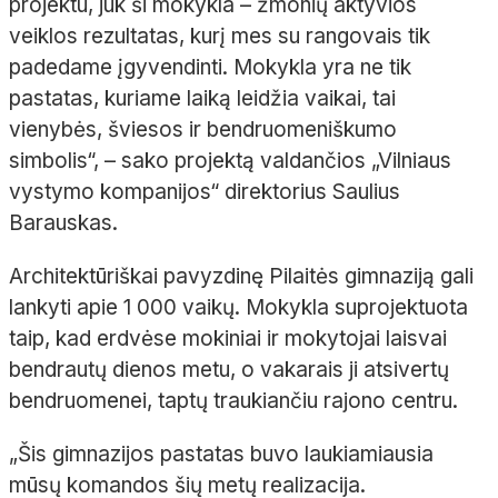
projektu, juk ši mokykla – žmonių aktyvios
veiklos rezultatas, kurį mes su rangovais tik
padedame įgyvendinti. Mokykla yra ne tik
pastatas, kuriame laiką leidžia vaikai, tai
vienybės, šviesos ir bendruomeniškumo
simbolis“, – sako projektą valdančios „Vilniaus
vystymo kompanijos“ direktorius Saulius
Barauskas.
Architektūriškai pavyzdinę Pilaitės gimnaziją gali
lankyti apie 1 000 vaikų. Mokykla suprojektuota
taip, kad erdvėse mokiniai ir mokytojai laisvai
bendrautų dienos metu, o vakarais ji atsivertų
bendruomenei, taptų traukiančiu rajono centru.
„Šis gimnazijos pastatas buvo laukiamiausia
mūsų komandos šių metų realizacija.