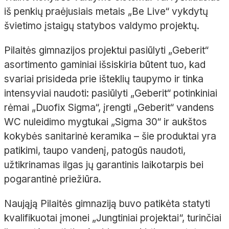
iš penkių praėjusiais metais „Be Live“ vykdytų
švietimo įstaigų statybos valdymo projektų.
Pilaitės gimnazijos projektui pasiūlyti „Geberit“
asortimento gaminiai išsiskiria būtent tuo, kad
svariai prisideda prie išteklių taupymo ir tinka
intensyviai naudoti: pasiūlyti „Geberit“ potinkiniai
rėmai „Duofix Sigma“, įrengti „Geberit“ vandens
WC nuleidimo mygtukai „Sigma 30“ ir aukštos
kokybės sanitarinė keramika – šie produktai yra
patikimi, taupo vandenį, patogūs naudoti,
užtikrinamas ilgas jų garantinis laikotarpis bei
pogarantinė priežiūra.
Naująją Pilaitės gimnaziją buvo patikėta statyti
kvalifikuotai įmonei „Jungtiniai projektai“, turinčiai