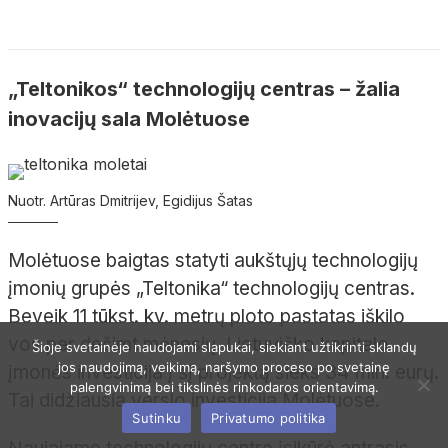
„Teltonikos“ technologijų centras – žalia
inovacijų sala Molėtuose
Nuotr. Artūras Dmitrijev, Egidijus Šatas
Molėtuose baigtas statyti aukštųjų technologijų
įmonių grupės „Teltonika“ technologijų centras.
Beveik 11 tūkst. kv. metrų ploto pastatas iškilo
vos per dešimt mėnesių. Lietuviško kapitalo
Šioje svetainėje naudojami slapukai, siekiant užtikrinti sklandų
jos naudojimą, veikimą, naršymo proceso po svetainę
įmonės investicija į šį projektą sieks 34 mln. eurų.
palengvinimą bei tikslinės rinkodaros orientavimą.
Tai didžiausia verslo investicija Molėtuose.
Sutinku
Privatumo politika