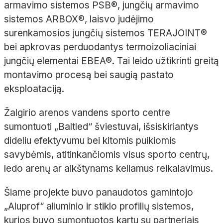
armavimo sistemos PSB®, jungčių armavimo
sistemos ARBOX®, laisvo judėjimo
surenkamosios jungčių sistemos TERAJOINT®
bei apkrovas perduodantys termoizoliaciniai
jungčių elementai EBEA®. Tai leido užtikrinti greitą
montavimo procesą bei saugią pastato
eksploataciją.
Žalgirio arenos vandens sporto centre
sumontuoti „Baltled“ šviestuvai, išsiskiriantys
dideliu efektyvumu bei kitomis puikiomis
savybėmis, atitinkančiomis visus sporto centrų,
ledo arenų ar aikštynams keliamus reikalavimus.
Šiame projekte buvo panaudotos gamintojo
„Aluprof“ aliuminio ir stiklo profilių sistemos,
kurios buvo sumontuotos kartu su partneriais