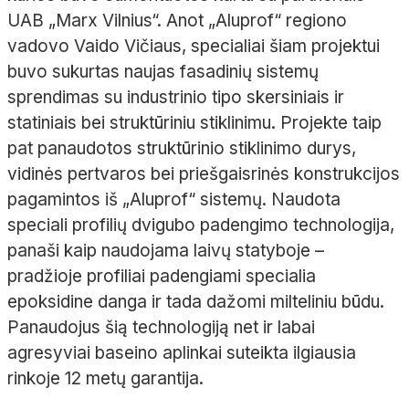
UAB „Marx Vilnius“. Anot „Aluprof“ regiono
vadovo Vaido Vičiaus, specialiai šiam projektui
buvo sukurtas naujas fasadinių sistemų
sprendimas su industrinio tipo skersiniais ir
statiniais bei struktūriniu stiklinimu. Projekte taip
pat panaudotos struktūrinio stiklinimo durys,
vidinės pertvaros bei priešgaisrinės konstrukcijos
pagamintos iš „Aluprof“ sistemų. Naudota
speciali profilių dvigubo padengimo technologija,
panaši kaip naudojama laivų statyboje –
pradžioje profiliai padengiami specialia
epoksidine danga ir tada dažomi milteliniu būdu.
Panaudojus šią technologiją net ir labai
agresyviai baseino aplinkai suteikta ilgiausia
rinkoje 12 metų garantija.