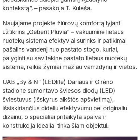
kontekstą“, – pasakoja T. Kuleša.
Naujajame projekte žiūrovų komfortą lyjant
užtikrins „Geberit Pluvia“ – vakuuminė lietaus
nuotekų sistema efektyviai surinks ir patikimai
pašalins vandenį nuo pastato stogo, kuriai,
palyginti su savitakine pastato lietaus nuotekų
sistema, reikia žymiai mažiau vamzdynų ir vietos.
UAB „By & N“ (LEDlife) Dariaus ir Girėno
stadione sumontavo šviesos diodų (LED)
šviestuvus (išskyrus aikštės apšvietimą),
išsiskiriančius dideliu efektyvumu bei originaliu
dizainu, o specialiai pritaikyta spalva ir
konstrukcija idealiai tinka šiam objektui.