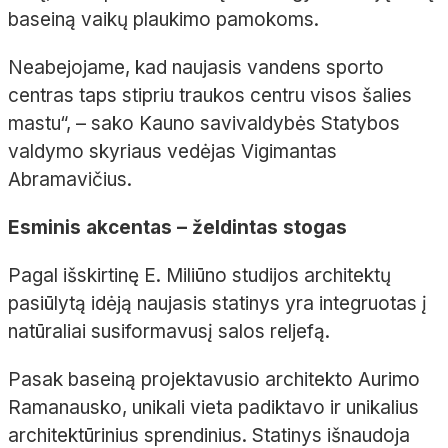
baseiną vaikų plaukimo pamokoms.
Neabejojame, kad naujasis vandens sporto
centras taps stipriu traukos centru visos šalies
mastu“, – sako Kauno savivaldybės Statybos
valdymo skyriaus vedėjas Vigimantas
Abramavičius.
Esminis akcentas – želdintas stogas
Pagal išskirtinę E. Miliūno studijos architektų
pasiūlytą idėją naujasis statinys yra integruotas į
natūraliai susiformavusį salos reljefą.
Pasak baseiną projektavusio architekto Aurimo
Ramanausko, unikali vieta padiktavo ir unikalius
architektūrinius sprendinius. Statinys išnaudoja