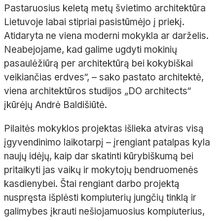
Pastaruosius keletą metų švietimo architektūra
Lietuvoje labai stipriai pasistūmėjo į priekį.
Atidaryta ne viena moderni mokykla ar darželis.
Neabejojame, kad galime ugdyti mokinių
pasaulėžiūrą per architektūrą bei kokybiškai
veikiančias erdves“, – sako pastato architektė,
viena architektūros studijos „DO architects“
įkūrėjų Andrė Baldišiūtė.
Pilaitės mokyklos projektas išlieka atviras visą
įgyvendinimo laikotarpį – įrengiant patalpas kyla
naujų idėjų, kaip dar skatinti kūrybiškumą bei
pritaikyti jas vaikų ir mokytojų bendruomenės
kasdienybei. Štai rengiant darbo projektą
nuspręsta išplėsti kompiuterių jungčių tinklą ir
galimybes įkrauti nešiojamuosius kompiuterius,