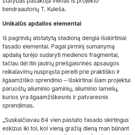
statybas pasakoja vienas iš projekto
bendraautorių T. Kuleša.
Unikalūs apdailos elementai
Iš pagrindų atstatytą stadioną dengia išskirtiniai
fasado elementai. Pagal pirminį sumanymą
apdailą turėjo sudaryti medienos fragmentai,
tačiau dėl itin jautrių priešgaisrinės apsaugos
reikalavimų nuspręsta pereiti prie praktiško ir
ilgaamžiško sprendinio – išskirtinai šiam projektui
paruoštų aliuminio gaminių, aliuminio lamelių,
kurios yra ilgaamžiškesnis ir patvaresnis
sprendimas.
„Suskaičiavau 64 vien pastato fasado skirtingus
eskizus iki tol, kol vieną gražią dieną man būnant