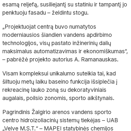
esamą reljefą, susiliejantį su statiniu ir tampantį jo
penktuoju fasadu – želdintu stogu.
„Projektuojat centrą buvo numatytos
moderniausios šiandien vandens apdirbimo
technologijos, visų pastato inžinerinių dalių
maksimalus automatizavimas ir ekonomiškumas“,
– pabrėžė projekto autorius A. Ramanauskas.
Visam kompleksui unikalumo suteikia tai, kad
šiltuoju metų laiku baseino funkcija išsiplečia į
rekreacinę lauko zoną su dekoratyviniais
augalais, poilsio zonomis, sporto aikštynais.
Pagrindinis Žalgirio arenos vandens sporto
centro hidroizoliacinių sistemų tiekėjas – UAB
„Velve M.S.T.“ – MAPEI statybinės chemijos