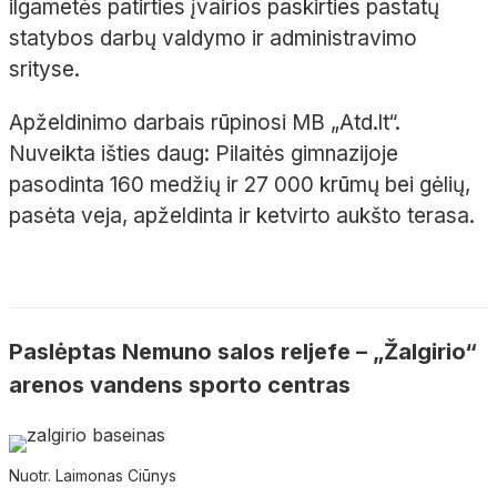
ilgametės patirties įvairios paskirties pastatų
statybos darbų valdymo ir administravimo
srityse.
Apželdinimo darbais rūpinosi MB „Atd.lt“.
Nuveikta išties daug: Pilaitės gimnazijoje
pasodinta 160 medžių ir 27 000 krūmų bei gėlių,
pasėta veja, apželdinta ir ketvirto aukšto terasa.
Paslėptas Nemuno salos reljefe – „Žalgirio“
arenos vandens sporto centras
Nuotr. Laimonas Ciūnys