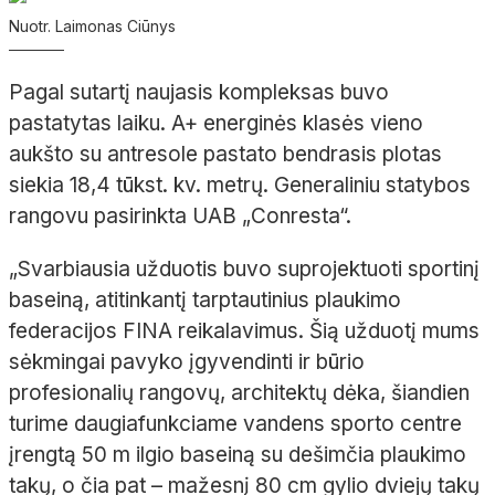
Nuotr. Laimonas Ciūnys
Pagal sutartį naujasis kompleksas buvo
pastatytas laiku. A+ energinės klasės vieno
aukšto su antresole pastato bendrasis plotas
siekia 18,4 tūkst. kv. metrų. Generaliniu statybos
rangovu pasirinkta UAB „Conresta“.
„Svarbiausia užduotis buvo suprojektuoti sportinį
baseiną, atitinkantį tarptautinius plaukimo
federacijos FINA reikalavimus. Šią užduotį mums
sėkmingai pavyko įgyvendinti ir būrio
profesionalių rangovų, architektų dėka, šiandien
turime daugiafunkciame vandens sporto centre
įrengtą 50 m ilgio baseiną su dešimčia plaukimo
takų, o čia pat – mažesnį 80 cm gylio dviejų takų