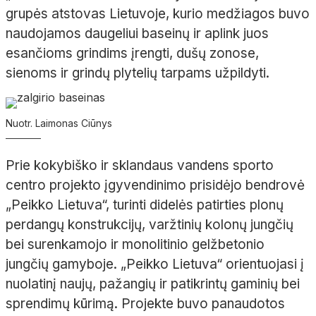
grupės atstovas Lietuvoje, kurio medžiagos buvo
naudojamos daugeliui baseinų ir aplink juos
esančioms grindims įrengti, dušų zonose,
sienoms ir grindų plytelių tarpams užpildyti.
Nuotr. Laimonas Ciūnys
Prie kokybiško ir sklandaus vandens sporto
centro projekto įgyvendinimo prisidėjo bendrovė
„Peikko Lietuva“, turinti didelės patirties plonų
perdangų konstrukcijų, varžtinių kolonų jungčių
bei surenkamojo ir monolitinio gelžbetonio
jungčių gamyboje. „Peikko Lietuva“ orientuojasi į
nuolatinį naujų, pažangių ir patikrintų gaminių bei
sprendimų kūrimą. Projekte buvo panaudotos