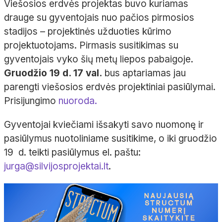
Viešosios erdvės projektas buvo kuriamas
drauge su gyventojais nuo pačios pirmosios
stadijos – projektinės užduoties kūrimo
projektuotojams. Pirmasis susitikimas su
gyventojais vyko šių metų liepos pabaigoje.
Gr
uodžio 19 d. 17 val.
bus aptariamas jau
parengti viešosios erdvės projektiniai pasiūlymai.
Prisijungimo
nuoroda.
Gyventojai kviečiami išsakyti savo nuomonę ir
pasiūlymus nuotoliniame susitikime, o iki gruodžio
19 d. teikti pasiūlymus el. paštu:
jurga@silvijosprojektai.lt
.