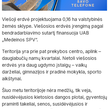
Viešoji erdvė projektuojama 0,16 ha valstybinės
žemės sklype. Viešosios erdvės įrengimą pagal
bendradarbiavimo sutartį finansuoja UAB
„Medeinos SPV“.
Teritorija yra prie pat prekybos centro, aplink –
daugiabučių namų kvartalai. Netoli viešosios
erdvės yra daug ugdymo įstaigų – vaikų
darželiai, gimnazijos ir pradinė mokykla, sporto
aikštynai.
Šiuo metu teritorijoje nėra medžių, tik veja,
nusidėvėjusios kietosios dangos plotai, gyventojų
praminti takeliai, senos, susidėvėjusios ir