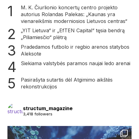
M. K. Čiurlionio koncertų centro projekto
autorius Rolandas Palekas: „Kaunas yra
vienareikšmis moderniosios Lietuvos centras“
„YIT Lietuva“ ir „EfTEN Capital“ tęsia bendrą
„Piliamiesčio“ plėtrą
Pradedamos futbolo ir regbio arenos statybos
Aleksote
Siekiama valstybės paramos naujai ledo arenai
Pasirašyta sutartis dėl Atgimimo aikštės
rekonstrukcijos
structum_magazine
3,418 followers