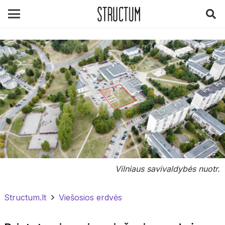
Vilniaus savivaldybės nuotr.
Structum.lt
Viešosios erdvės