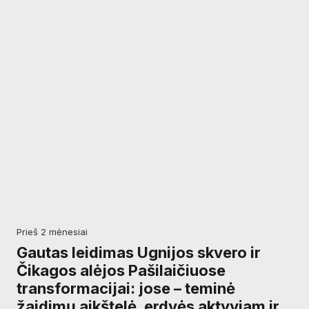
prieš 2 mėnesiai
Gautas leidimas Ugnijos skvero ir
Čikagos alėjos Pašilaičiuose
transformacijai: jose – teminė
žaidimų aikštelė, erdvės aktyviam ir