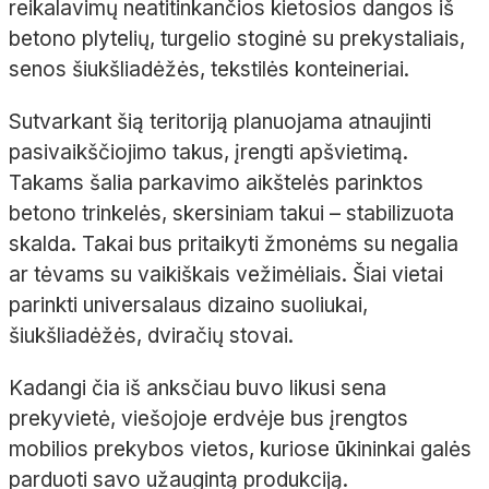
reikalavimų neatitinkančios kietosios dangos iš
betono plytelių, turgelio stoginė su prekystaliais,
senos šiukšliadėžės, tekstilės konteineriai.
Sutvarkant šią teritoriją planuojama atnaujinti
pasivaikščiojimo takus, įrengti apšvietimą.
Takams šalia parkavimo aikštelės parinktos
betono trinkelės, skersiniam takui – stabilizuota
skalda. Takai bus pritaikyti žmonėms su negalia
ar tėvams su vaikiškais vežimėliais. Šiai vietai
parinkti universalaus dizaino suoliukai,
šiukšliadėžės, dviračių stovai.
Kadangi čia iš anksčiau buvo likusi sena
prekyvietė, viešojoje erdvėje bus įrengtos
mobilios prekybos vietos, kuriose ūkininkai galės
parduoti savo užaugintą produkciją.