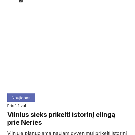
Naujienos
prieš 1 val
Vilnius sieks prikelti istorinį elingą
prie Neries
Vilniuje planuojama naujam gyvenimui prikelti istorinį