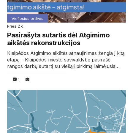
Viešosios erdvės
prieš 2 d.
Pasirašyta sutartis dėl Atgimimo
aikštės rekonstrukcijos
Klaipėdos Atgimimo aikštės atnaujinimas žengia į kitą
etapą – Klaipėdos miesto savivaldybė pasirašė
rangos darbų sutartį su viešąjį pirkimą laimėjusia…
1