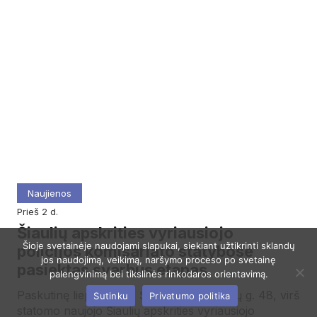
Naujienos
prieš 2 d.
Šiaulių apskrities vyriausiojo
Šioje svetainėje naudojami slapukai, siekiant užtikrinti sklandų
policijos komisariato statybose
jos naudojimą, veikimą, naršymo proceso po svetainę
pasiektas svarbus etapas
palengvinimą bei tikslinės rinkodaros orientavimą.
Paskutinę liepos dieną Šiauliuose, Purienų g. 48, virš
Sutinku
Privatumo politika
statomo naujojo Šiaulių apskrities vyriausiojo