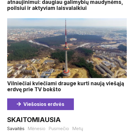
atnaujinimui: daugiau galimybių maudynėms,
poilsiui ir aktyviam laisvalaikiui
Vilniečiai kviečiami drauge kurti naują viešąją
erdvę prie TV bokšto
Viešosios erdvės
SKAITOMIAUSIA
Savaitės
Mėnesio
Pusmečio
Metų