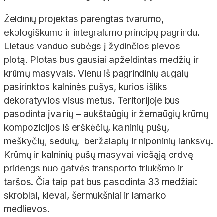
Želdinių projektas parengtas tvarumo,
ekologiškumo ir integralumo principų pagrindu.
Lietaus vanduo subėgs į žydinčios pievos
plotą. Plotas bus gausiai apželdintas medžių ir
krūmų masyvais. Vienu iš pagrindinių augalų
pasirinktos kalninės pušys, kurios išliks
dekoratyvios visus metus. Teritorijoje bus
pasodinta įvairių – aukštaūgių ir žemaūgių krūmų
kompozicijos iš erškėčių, kalninių pušų,
meškyčių, sedulų, beržalapių ir niponinių lanksvų.
Krūmų ir kalninių pušų masyvai viešąją erdvę
pridengs nuo gatvės transporto triukšmo ir
taršos. Čia taip pat bus pasodinta 33 medžiai:
skroblai, klevai, šermukšniai ir lamarko
medlievos.