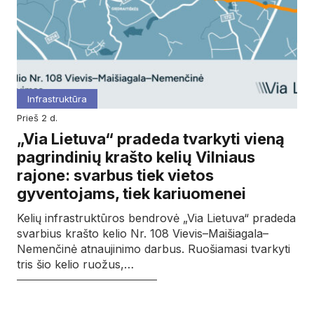
Infrastruktūra
prieš 2 d.
„Via Lietuva“ pradeda tvarkyti vieną
pagrindinių krašto kelių Vilniaus
rajone: svarbus tiek vietos
gyventojams, tiek kariuomenei
Kelių infrastruktūros bendrovė „Via Lietuva“ pradeda
svarbius krašto kelio Nr. 108 Vievis–Maišiagala–
Nemenčinė atnaujinimo darbus. Ruošiamasi tvarkyti
tris šio kelio ruožus,…