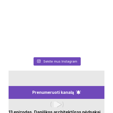
Sekite mus Instagram
Prenumeruoti kanalą
13 epizodas. Daniškos architektūros pėdsakai