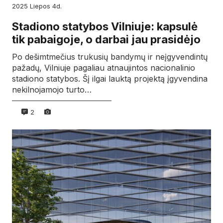
2025
liepos
4d.
Stadiono statybos Vilniuje: kapsulė
tik pabaigoje, o darbai jau prasidėjo
Po dešimtmečius trukusių bandymų ir neįgyvendintų
pažadų, Vilniuje pagaliau atnaujintos nacionalinio
stadiono statybos. Šį ilgai lauktą projektą įgyvendina
nekilnojamojo turto…
2