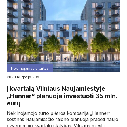
Nekilnojamasis turtas
2023
rugsėjo
29d.
Į kvartalą Vilniaus Naujamiestyje
„Hanner“ planuoja investuoti 35 mln.
eurų
Nekilnojamojo turto plėtros kompanija „Hanner“
sostinės Naujamiesčio rajone planuoja pradėti naujo
gyvenamojo kvartalo statybas. Vilniaus miesto