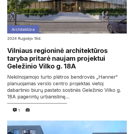
Architektūra
2024
rugsėjo
16d.
Vilniaus regioninė architektūros
taryba pritarė naujam projektui
Geležinio Vilko g. 18A
Nekilnojamojo turto plėtros bendrovės „Hanner“
planuojamas verslo centro projektas vietoj
dabartinio biurų pastato sostinės Geležinio Vilko g.
18A pagerintų urbanistinę…
1