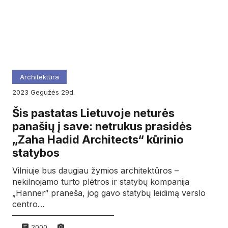
Architektūra
2023
gegužės
29d.
Šis pastatas Lietuvoje neturės
panašių į save: netrukus prasidės
„Zaha Hadid Architects“ kūrinio
statybos
Vilniuje bus daugiau žymios architektūros –
nekilnojamo turto plėtros ir statybų kompanija
„Hanner“ praneša, jog gavo statybų leidimą verslo
centro…
2000