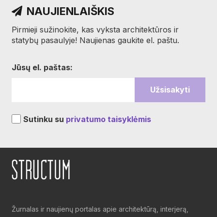
NAUJIENLAIŠKIS
Pirmieji sužinokite, kas vyksta architektūros ir
statybų pasaulyje! Naujienas gaukite el. paštu.
Jūsų el. paštas:
Sutinku su
privatumo taisyklėmis
Žurnalas ir naujienų portalas apie architektūrą, interjerą,