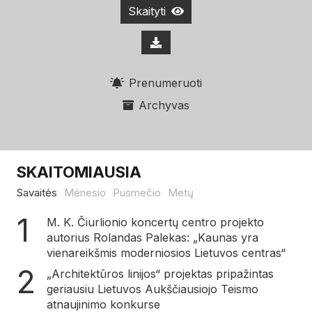
Skaityti
Prenumeruoti
Archyvas
SKAITOMIAUSIA
Savaitės
Mėnesio
Pusmečio
Metų
M. K. Čiurlionio koncertų centro projekto
autorius Rolandas Palekas: „Kaunas yra
vienareikšmis moderniosios Lietuvos centras“
„Architektūros linijos“ projektas pripažintas
geriausiu Lietuvos Aukščiausiojo Teismo
atnaujinimo konkurse