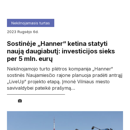
Nekilnojamasis turtas
2023
rugsėjo
6d.
Sostinėje „Hanner“ ketina statyti
naują daugiabutį: investicijos sieks
per 5 mln. eurų
Nekilnojamojo turto plėtros kompanija „Hanner“
sostinės Naujamiesčio rajone planuoja pradėti antrąjį
„LiveUp“ projekto etapą. Įmonė Vilniaus miesto
savivaldybei pateikė prašymą…