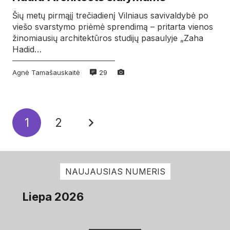
Šių metų pirmąjį trečiadienį Vilniaus savivaldybė po
viešo svarstymo priėmė sprendimą – pritarta vienos
žinomiausių architektūros studijų pasaulyje „Zaha
Hadid…
Agnė Tamašauskaitė
29
1
2
NAUJAUSIAS NUMERIS
Liepa 2026