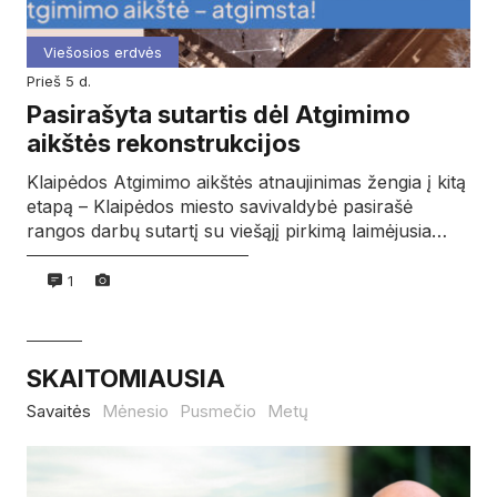
Viešosios erdvės
prieš 5 d.
Pasirašyta sutartis dėl Atgimimo
aikštės rekonstrukcijos
Klaipėdos Atgimimo aikštės atnaujinimas žengia į kitą
etapą – Klaipėdos miesto savivaldybė pasirašė
rangos darbų sutartį su viešąjį pirkimą laimėjusia…
1
SKAITOMIAUSIA
Savaitės
Mėnesio
Pusmečio
Metų