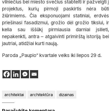
vilniečius bei miesto svečius stabtelti ir pažvelgti į
projektus, kurių pirmoji paskirtis nėra būti
žiūrimiems. Čia eksponuojami statiniai, erdvės
priešinasi fasadizmui, grožio dėl grožio tikslui, ir
kelia sau iššūkį pirmiausia darniai įsilieti,
nepakenkti, antra – atgaivinti primirštą istoriją bei
jautriai, atidžiai kurti naują.
Paroda „Paupio“ kvartale veiks iki liepos 29 d.
architektai
architektūra
dizainas
Parašykite komentarą