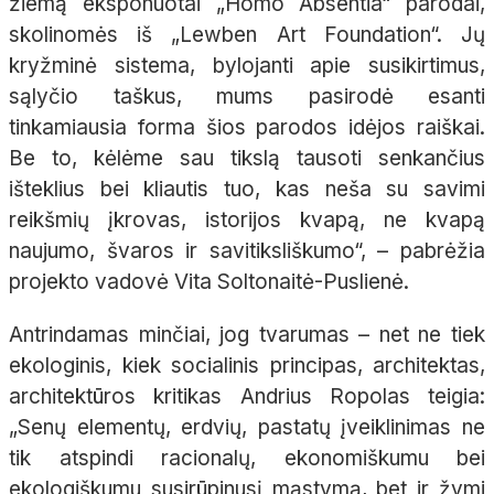
žiemą eksponuotai „Homo Absentia“ parodai,
skolinomės iš „Lewben Art Foundation“. Jų
kryžminė sistema, bylojanti apie susikirtimus,
sąlyčio taškus, mums pasirodė esanti
tinkamiausia forma šios parodos idėjos raiškai.
Be to, kėlėme sau tikslą tausoti senkančius
išteklius bei kliautis tuo, kas neša su savimi
reikšmių įkrovas, istorijos kvapą, ne kvapą
naujumo, švaros ir savitiksliškumo“, – pabrėžia
projekto vadovė Vita Soltonaitė-Puslienė.
Antrindamas minčiai, jog tvarumas – net ne tiek
ekologinis, kiek socialinis principas, architektas,
architektūros kritikas Andrius Ropolas teigia:
„Senų elementų, erdvių, pastatų įveiklinimas ne
tik atspindi racionalų, ekonomiškumu bei
ekologiškumu susirūpinusį mąstymą, bet ir žymi