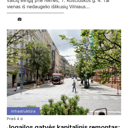
valčių elingą prie Neries, T. Kosciuškos g. 4. Tai
vienas iš nedaugelio išlikusių Vilniaus…
Infrastruktūra
prieš 4 d.
Jogailos gatvės kapitalinis remontas: