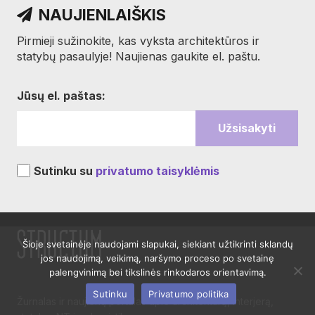
NAUJIENLAIŠKIS
Pirmieji sužinokite, kas vyksta architektūros ir
statybų pasaulyje! Naujienas gaukite el. paštu.
Jūsų el. paštas:
Sutinku su
privatumo taisyklėmis
Šioje svetainėje naudojami slapukai, siekiant užtikrinti sklandų
jos naudojimą, veikimą, naršymo proceso po svetainę
palengvinimą bei tikslinės rinkodaros orientavimą.
Sutinku
Privatumo politika
Žurnalas ir naujienų portalas apie architektūrą, interjerą,