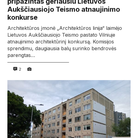
pripažintas geriausiu Lietuvos
Aukščiausiojo Teismo atnaujinimo
konkurse
Architektūros įmonė „Architektūros linija“ laimėjo
Lietuvos Aukščiausiojo Teismo pastato Vilniuje
atnaujinimo architektūrinį konkursą. Komisijos
sprendimu, daugiausia balų surinko bendrovės
parengtas…
2