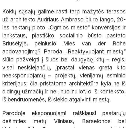
Kokių sąsajų galime rasti tarp mažytės terasos
už architekto Audriaus Ambraso biuro lango, 20-
ies hektarų ploto „Ogmios miesto“ konversijos ir
lankstaus, plastiško socialinio būsto pastato
Briuselyje, pelniusio Mies van der Rohe
apdovanojimą? Paroda „Reaktyvuojant miestą“
siūlo pažvelgti į šiuos bei daugybę kitų – regis,
visai nesisiejančių, įprastai vienas greta kito
neeksponuojamų – projektų, vienijamų esminio
kriterijaus: čia pristatoma architektūra kyla ne iš
didingų užmačių ir ne „nuo nulio“, o iš konteksto,
iš bendruomenės, iš siekio atgaivinti miestą.
Parodoje eksponuojami raiškiausi pastarųjų
dešimties metų Vilniaus, Barselonos bei