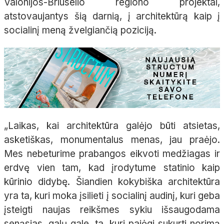
Valonijos-Briuselio regiono projektai,
atstovaujantys šią darnią, į architektūrą kaip į
socialinį meną žvelgiančią poziciją.
„Laikas, kai architektūra galėjo būti atsietas,
asketiškas, monumentalus menas, jau praėjo.
Mes nebeturime prabangos eikvoti medžiagas ir
erdvę vien tam, kad įrodytume statinio kaip
kūrinio didybę. Šiandien kokybiška architektūra
yra ta, kuri moka įsilieti į socialinį audinį, kuri geba
įsteigti naujas reikšmes sykiu išsaugodama
senąsias, galų gale, ta, kuri pajėgi sukurti norimą