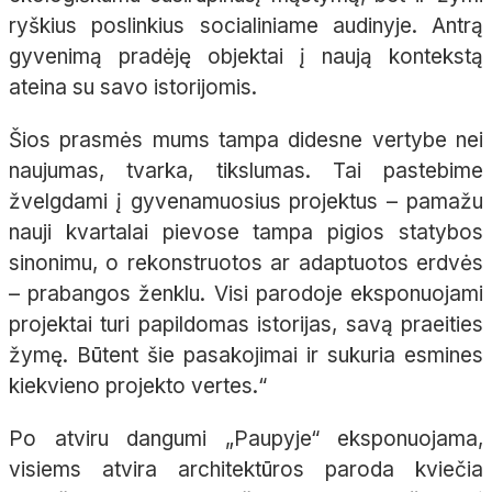
ryškius poslinkius socialiniame audinyje. Antrą
gyvenimą pradėję objektai į naują kontekstą
ateina su savo istorijomis.
Šios prasmės mums tampa didesne vertybe nei
naujumas, tvarka, tikslumas. Tai pastebime
žvelgdami į gyvenamuosius projektus – pamažu
nauji kvartalai pievose tampa pigios statybos
sinonimu, o rekonstruotos ar adaptuotos erdvės
– prabangos ženklu. Visi parodoje eksponuojami
projektai turi papildomas istorijas, savą praeities
žymę. Būtent šie pasakojimai ir sukuria esmines
kiekvieno projekto vertes.“
Po atviru dangumi „Paupyje“ eksponuojama,
visiems atvira architektūros paroda kviečia