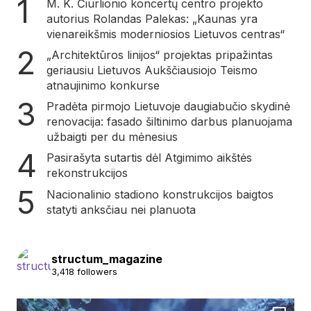
M. K. Čiurlionio koncertų centro projekto
autorius Rolandas Palekas: „Kaunas yra
vienareikšmis moderniosios Lietuvos centras“
„Architektūros linijos“ projektas pripažintas
geriausiu Lietuvos Aukščiausiojo Teismo
atnaujinimo konkurse
Pradėta pirmojo Lietuvoje daugiabučio skydinė
renovacija: fasado šiltinimo darbus planuojama
užbaigti per du mėnesius
Pasirašyta sutartis dėl Atgimimo aikštės
rekonstrukcijos
Nacionalinio stadiono konstrukcijos baigtos
statyti anksčiau nei planuota
structum_magazine
3,418 followers