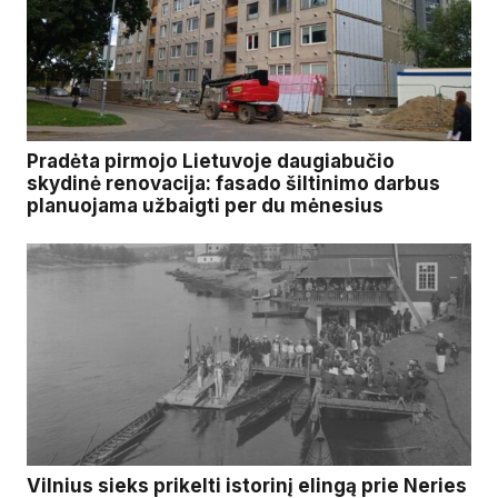
Pradėta pirmojo Lietuvoje daugiabučio
skydinė renovacija: fasado šiltinimo darbus
planuojama užbaigti per du mėnesius
Vilnius sieks prikelti istorinį elingą prie Neries