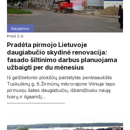
Naujienos
prieš 2 d.
Pradėta pirmojo Lietuvoje
daugiabučio skydinė renovacija:
fasado šiltinimo darbus planuojama
užbaigti per du mėnesius
Iš gelžbetonio plokščių pastatytas penkiaaukštis
Tuskulėnų g. 6 Žirmūnų mikrorajone Vilniuje tapo
pirmuoju šalies daugiabučiu, išbandžiusiu naują
tvarų ir ilgaamžį…