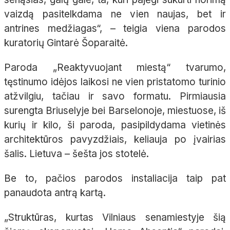
vaizdą pasitelkdama ne vien naujas, bet ir
antrines medžiagas“, – teigia viena parodos
kuratorių Gintarė Šoparaitė.
Paroda „Reaktyvuojant miestą“ tvarumo,
tęstinumo idėjos laikosi ne vien pristatomo turinio
atžvilgiu, tačiau ir savo formatu. Pirmiausia
surengta Briuselyje bei Barselonoje, miestuose, iš
kurių ir kilo, ši paroda, pasipildydama vietinės
architektūros pavyzdžiais, keliauja po įvairias
šalis. Lietuva – šešta jos stotelė.
Be to, pačios parodos instaliacija taip pat
panaudota antrą kartą.
„Struktūras, kurtas Vilniaus senamiestyje šią