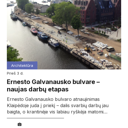
Architektūra
prieš 3 d.
Ernesto Galvanausko bulvare –
naujas darbų etapas
Ernesto Galvanausko bulvaro atnaujinimas
Klaipėdoje juda į priekį – dalis svarbių darbų jau
baigta, o krantinėje vis labiau ryškėja matomi…