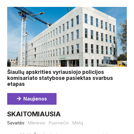
Šiaulių apskrities vyriausiojo policijos
komisariato statybose pasiektas svarbus
etapas
Naujienos
SKAITOMIAUSIA
Savaitės
Mėnesio
Pusmečio
Metų