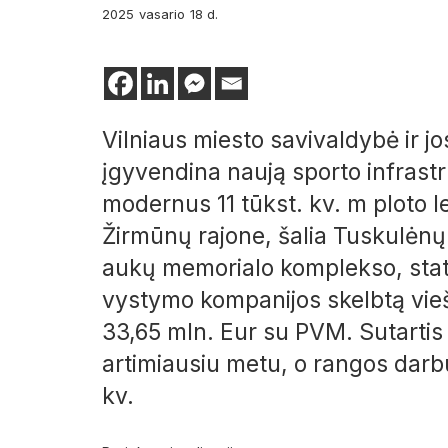
2025
vasario
18 d.
Vilniaus miesto savivaldybė ir 
įgyvendina naują sporto infrastru
modernus 11 tūkst. kv. m ploto l
Žirmūnų rajone, šalia Tuskulėnų
aukų memorialo komplekso, staty
vystymo kompanijos skelbtą vieš
33,65 mln. Eur su PVM. Sutartis
artimiausiu metu, o rangos dar
kv.