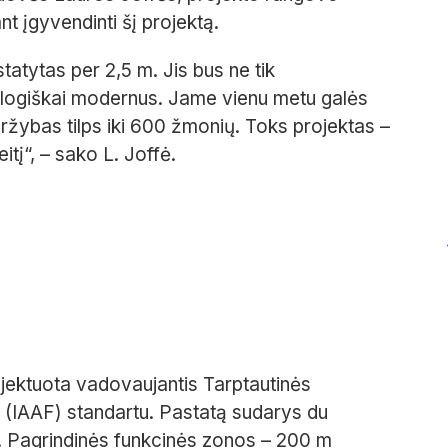
t įgyvendinti šį projektą.
atytas per 2,5 m. Jis bus ne tik
hnologiškai modernus. Jame vienu metu galės
aržybas tilps iki 600 žmonių. Toks projektas –
eitį“, – sako L. Joffė.
jektuota vadovaujantis Tarptautinės
os (IAAF) standartu. Pastatą sudarys du
s. Pagrindinės funkcinės zonos – 200 m