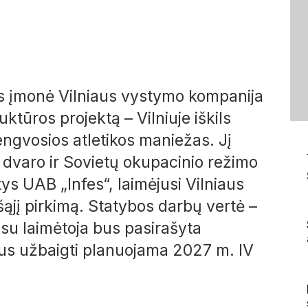
jos įmonė Vilniaus vystymo kompanija
ktūros projektą – Vilniuje iškils
engvosios atletikos maniežas. Jį
 dvaro ir Sovietų okupacinio režimo
s UAB „Infes“, laimėjusi Vilniaus
ąjį pirkimą. Statybos darbų vertė –
 su laimėtoja bus pasirašyta
bus užbaigti planuojama 2027 m. IV