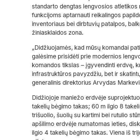
standarto dengtas lengvosios atletikos ma
funkcijoms aptarnauti reikalingos papil
inventoriaus bei dirbtuvių patalpos, balk
žiniasklaidos zona.
„Didžiuojamės, kad mūsų komandai patikė
galėsime prisidėti prie modernios lengvo
komandos tikslas – įgyvendinti erdvę, ku
infrastruktūros pavyzdžiu, bet ir skatint
generalinis direktorius Arvydas Markevi
Didžiojoje maniežo erdvėje suprojektuoti 
takelių bėgimo takas; 60 m ilgio 8 takelių spr
trišuolio, šuolių su kartimi bei rutulio
apšilimo erdvėje numatomas ieties, disk
ilgio 4 takelių bėgimo takas. Viena iš t