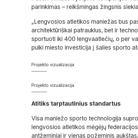
parinkimas – reikšmingas žingsnis siekian
„Lengvosios atletikos maniežas bus past
architektūriškai patrauklus, bet ir tec
sportuoti iki 400 lengvaatlečių, o per v
puiki miesto investicija į šalies sporto at
Projekto vizualizacija
Projekto vizualizacija
Atitiks tarptautinius standartus
Visa maniežo sporto technologija supro
lengvosios atletikos mėgėjų federacij
antžeminiai ir vienas požeminis aukšta