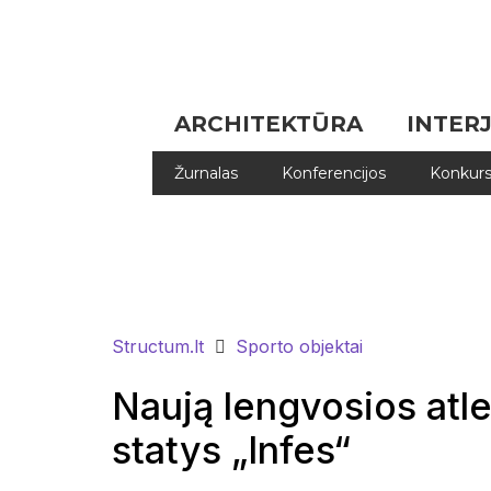
ARCHITEKTŪRA
INTER
Žurnalas
Konferencijos
Konkurs
Structum.lt
Sporto objektai
Naują lengvosios atle
statys „Infes“