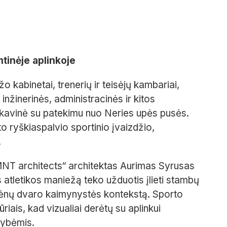
mtinėje aplinkoje
kabinetai, trenerių ir teisėjų kambariai,
inžinerinės, administracinės ir kitos
a kavinė su patekimu nuo Neries upės pusės.
sto ryškiaspalvio sportinio įvaizdžio,
.
MNT architects“ architektas Aurimas Syrusas
atletikos maniežą teko užduotis įlieti stambų
ulėnų dvaro kaimynystės kontekstą. Sporto
iais, kad vizualiai derėtų su aplinkui
tybėmis.