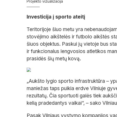
Projekto vizualizacija
Investicija į sporto ateitį
Teritorijoje šiuo metu yra nebenaudoja
stovėjimo aikštelės ir futbolo aikštės st
šiuos objektus. Paskui jų vietoje bus st
ir funkcionalus lengvosios atletikos m
prasidės šių metų kovą.
„Aukšto lygio sporto infrastruktūra – yp
maniežas taps puikia erdve Vilniuje gyv
rezultatų. Čia sportuoti galės tiek aukšč
kelią pradedantys vaikai“, – sako Viln
Pasak Vilniaus vystymo kompanijos va