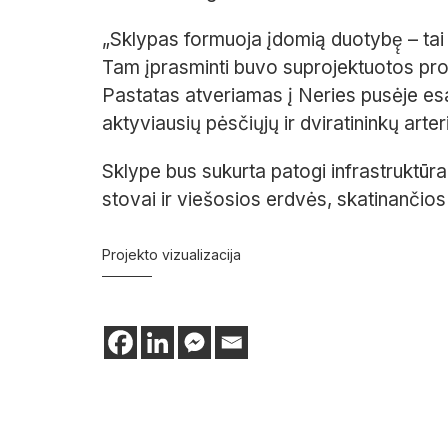
„Sklypas formuoja įdomią duotybę̨ – ta
Tam įprasminti buvo suprojektuotos propers
Pastatas atveriamas į Neries pusėje esa
aktyviausių pėsčiųjų ir dviratininkų arter
Sklype bus sukurta patogi infrastruktūra
stovai ir viešosios erdvės, skatinančio
Projekto vizualizacija