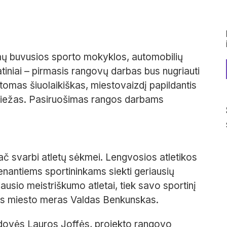
mų buvusios sporto mokyklos, automobilių
atiniai – pirmasis rangovų darbas bus nugriauti
atomas šiuolaikiškas, miestovaizdį papildantis
aniežas. Pasiruošimas rangos darbams
ač svarbi atletų sėkmei. Lengvosios atletikos
enantiems sportininkams siekti geriausių
iausio meistriškumo atletai, tiek savo sportinį
iaus miesto meras Valdas Benkunskas.
dovės Lauros Joffės, projekto rangovo