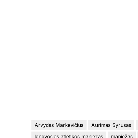
Arvydas Markevičius
Aurimas Syrusas
lengvosios atletikos maniežas
maniežas