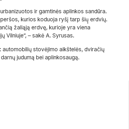
i urbanizuotos ir gamtinės aplinkos sandūra.
̌os, kurios koduoja ryšį tarp šių̨ erdvių.
nčią žaliąją erdvę, kurioje yra viena
ijų Vilniuje“, – sakė A. Syrusas.
: automobilių stovėjimo aikštelės, dviračių
s darnų judumą bei aplinkosaugą.