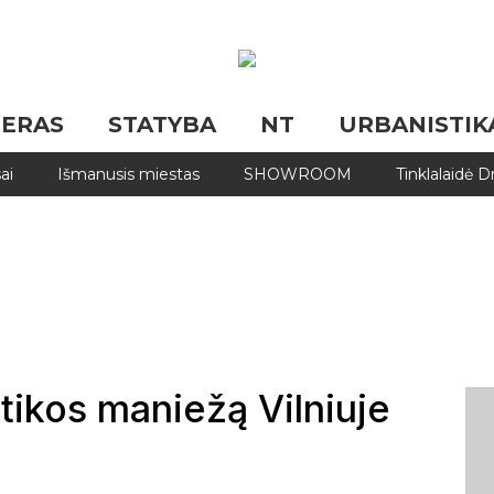
JERAS
STATYBA
NT
URBANISTIK
ai
Išmanusis miestas
SHOWROOM
Tinklalaidė 
tikos maniežą Vilniuje