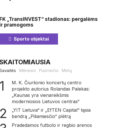
FK „TransINVEST“ stadionas: pergalėms
ir pramogoms
Sporto objektai
SKAITOMIAUSIA
Savaitės
Mėnesio
Pusmečio
Metų
M. K. Čiurlionio koncertų centro
projekto autorius Rolandas Palekas:
„Kaunas yra vienareikšmis
moderniosios Lietuvos centras“
„YIT Lietuva“ ir „EfTEN Capital“ tęsia
bendrą „Piliamiesčio“ plėtrą
Pradedamos futbolo ir regbio arenos