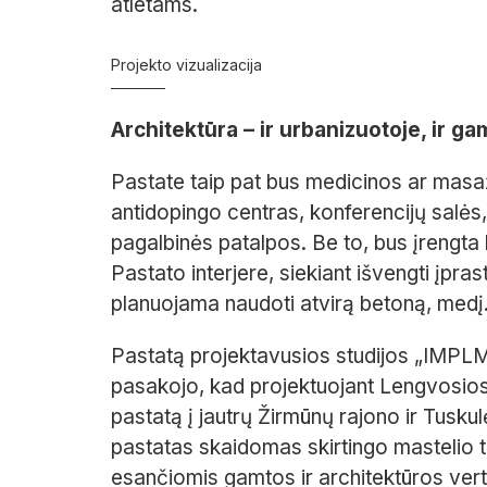
atletams.
Projekto vizualizacija
Architektūra – ir urbanizuotoje, ir ga
Pastate taip pat bus medicinos ar masažo 
antidopingo centras, konferencijų salės, 
pagalbinės patalpos. Be to, bus įrengt
Pastato interjere, siekiant išvengti įpra
planuojama naudoti atvirą betoną, medį
Pastatą projektavusios studijos „IMPL
pasakojo, kad projektuojant Lengvosios 
pastatą į jautrų Žirmūnų rajono ir Tusk
pastatas skaidomas skirtingo mastelio tūr
esančiomis gamtos ir architektūros ver