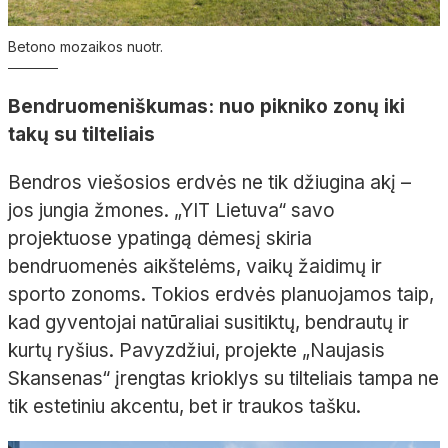
Betono mozaikos nuotr.
Bendruomeniškumas: nuo pikniko zonų iki
takų su tilteliais
Bendros viešosios erdvės ne tik džiugina akį –
jos jungia žmones. „YIT Lietuva“ savo
projektuose ypatingą dėmesį skiria
bendruomenės aikštelėms, vaikų žaidimų ir
sporto zonoms. Tokios erdvės planuojamos taip,
kad gyventojai natūraliai susitiktų, bendrautų ir
kurtų ryšius. Pavyzdžiui, projekte „Naujasis
Skansenas“ įrengtas krioklys su tilteliais tampa ne
tik estetiniu akcentu, bet ir traukos tašku.