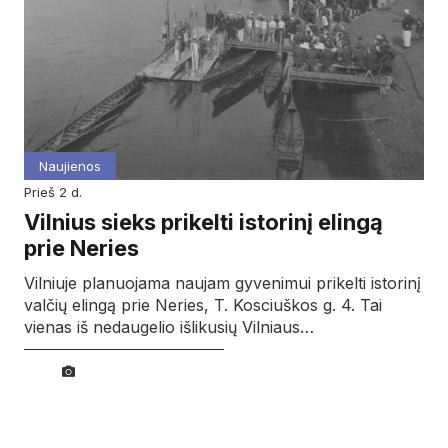
Naujienos
prieš 2 d.
Vilnius sieks prikelti istorinį elingą
prie Neries
Vilniuje planuojama naujam gyvenimui prikelti istorinį
valčių elingą prie Neries, T. Kosciuškos g. 4. Tai
vienas iš nedaugelio išlikusių Vilniaus…