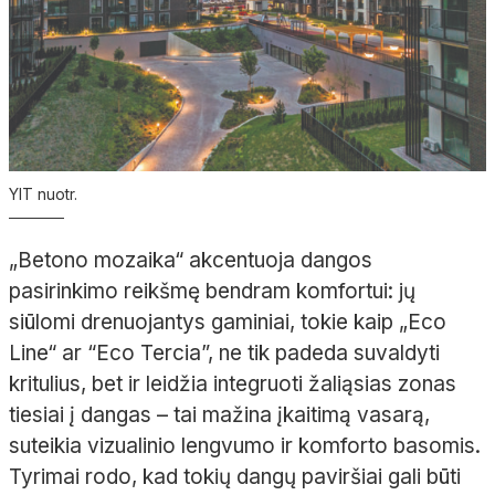
YIT nuotr.
„Betono mozaika“ akcentuoja dangos
pasirinkimo reikšmę bendram komfortui: jų
siūlomi drenuojantys gaminiai, tokie kaip „Eco
Line“ ar “Eco Tercia”, ne tik padeda suvaldyti
kritulius, bet ir leidžia integruoti žaliąsias zonas
tiesiai į dangas – tai mažina įkaitimą vasarą,
suteikia vizualinio lengvumo ir komforto basomis.
Tyrimai rodo, kad tokių dangų paviršiai gali būti