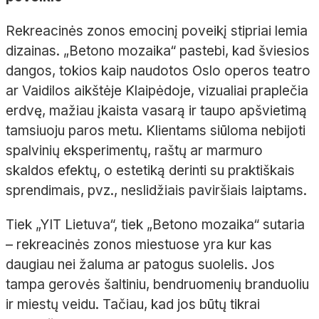
Rekreacinės zonos emocinį poveikį stipriai lemia
dizainas. „Betono mozaika“ pastebi, kad šviesios
dangos, tokios kaip naudotos Oslo operos teatro
ar Vaidilos aikštėje Klaipėdoje, vizualiai praplečia
erdvę, mažiau įkaista vasarą ir taupo apšvietimą
tamsiuoju paros metu. Klientams siūloma nebijoti
spalvinių eksperimentų, raštų ar marmuro
skaldos efektų, o estetiką derinti su praktiškais
sprendimais, pvz., neslidžiais paviršiais laiptams.
Tiek „YIT Lietuva“, tiek „Betono mozaika“ sutaria
– rekreacinės zonos miestuose yra kur kas
daugiau nei žaluma ar patogus suolelis. Jos
tampa gerovės šaltiniu, bendruomenių branduoliu
ir miestų veidu. Tačiau, kad jos būtų tikrai