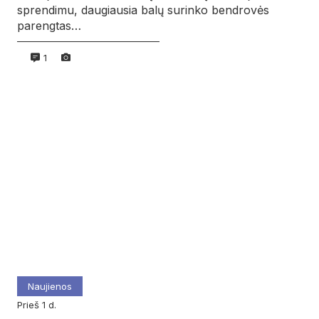
sprendimu, daugiausia balų surinko bendrovės
parengtas…
1
Naujienos
prieš 1 d.