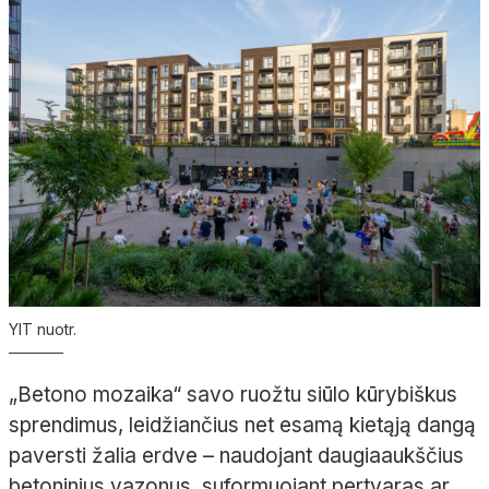
YIT nuotr.
„Betono mozaika“ savo ruožtu siūlo kūrybiškus
sprendimus, leidžiančius net esamą kietąją dangą
paversti žalia erdve – naudojant daugiaaukščius
betoninius vazonus, suformuojant pertvaras ar