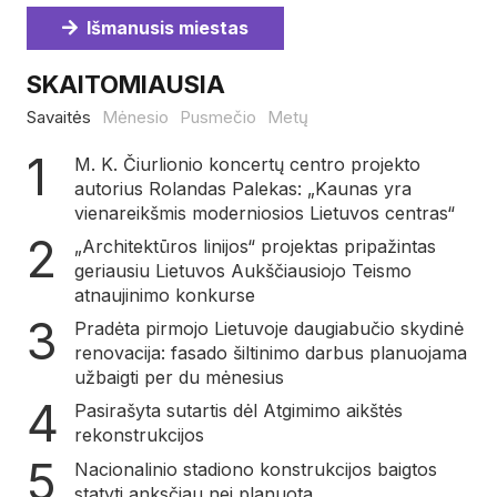
Išmanusis miestas
SKAITOMIAUSIA
Savaitės
Mėnesio
Pusmečio
Metų
M. K. Čiurlionio koncertų centro projekto
autorius Rolandas Palekas: „Kaunas yra
vienareikšmis moderniosios Lietuvos centras“
„Architektūros linijos“ projektas pripažintas
geriausiu Lietuvos Aukščiausiojo Teismo
atnaujinimo konkurse
Pradėta pirmojo Lietuvoje daugiabučio skydinė
renovacija: fasado šiltinimo darbus planuojama
užbaigti per du mėnesius
Pasirašyta sutartis dėl Atgimimo aikštės
rekonstrukcijos
Nacionalinio stadiono konstrukcijos baigtos
statyti anksčiau nei planuota