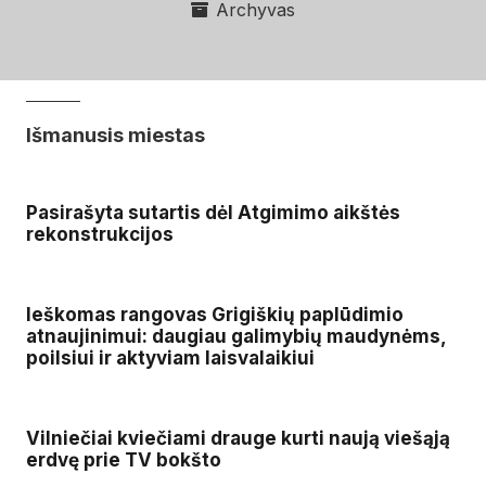
Archyvas
Išmanusis miestas
Pasirašyta sutartis dėl Atgimimo aikštės
rekonstrukcijos
Ieškomas rangovas Grigiškių paplūdimio
atnaujinimui: daugiau galimybių maudynėms,
poilsiui ir aktyviam laisvalaikiui
Vilniečiai kviečiami drauge kurti naują viešąją
erdvę prie TV bokšto