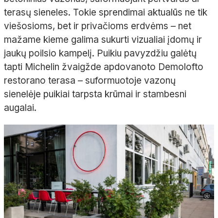
terasų sieneles. Tokie sprendimai aktualūs ne tik
viešosioms, bet ir privačioms erdvėms – net
mažame kieme galima sukurti vizualiai įdomų ir
jaukų poilsio kampelį. Puikiu pavyzdžiu galėtų
tapti Michelin žvaigžde apdovanoto Demolofto
restorano terasa – suformuotoje vazonų
sienelėje puikiai tarpsta krūmai ir stambesni
augalai.