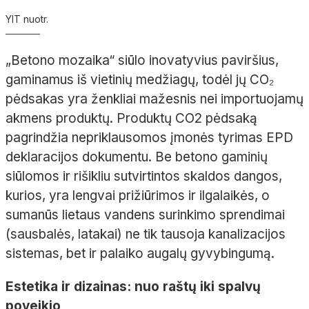
YIT nuotr.
„Betono mozaika“ siūlo inovatyvius paviršius,
gaminamus iš vietinių medžiagų, todėl jų CO₂
pėdsakas yra ženkliai mažesnis nei importuojamų
akmens produktų. Produktų CO2 pėdsaką
pagrindžia nepriklausomos įmonės tyrimas EPD
deklaracijos dokumentu. Be betono gaminių
siūlomos ir rišikliu sutvirtintos skaldos dangos,
kurios, yra lengvai prižiūrimos ir ilgalaikės, o
sumanūs lietaus vandens surinkimo sprendimai
(sausbalės, latakai) ne tik tausoja kanalizacijos
sistemas, bet ir palaiko augalų gyvybingumą.
Estetika ir dizainas: nuo raštų iki spalvų
poveikio