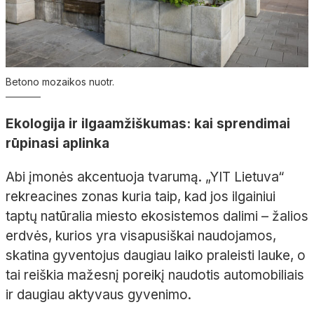
Betono mozaikos nuotr.
Ekologija ir ilgaamžiškumas: kai sprendimai
rūpinasi aplinka
Abi įmonės akcentuoja tvarumą. „YIT Lietuva“
rekreacines zonas kuria taip, kad jos ilgainiui
taptų natūralia miesto ekosistemos dalimi – žalios
erdvės, kurios yra visapusiškai naudojamos,
skatina gyventojus daugiau laiko praleisti lauke, o
tai reiškia mažesnį poreikį naudotis automobiliais
ir daugiau aktyvaus gyvenimo.