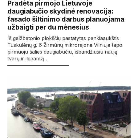
Pradėta pirmojo Lietuvoje
daugiabučio skydinė renovacija:
fasado šiltinimo darbus planuojama
užbaigti per du mėnesius
Iš gelžbetonio plokščių pastatytas penkiaaukštis
Tuskulėnų g. 6 Žirmūnų mikrorajone Vilniuje tapo
pirmuoju šalies daugiabučiu, išbandžiusiu naują
tvarų ir ilgaamžį…