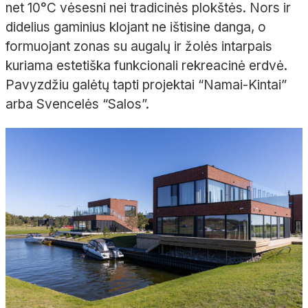
net 10°C vėsesni nei tradicinės plokštės. Nors ir
didelius gaminius klojant ne ištisine danga, o
formuojant zonas su augalų ir žolės intarpais
kuriama estetiška funkcionali rekreacinė erdvė.
Pavyzdžiu galėtų tapti projektai “Namai-Kintai”
arba Svencelės “Salos”.