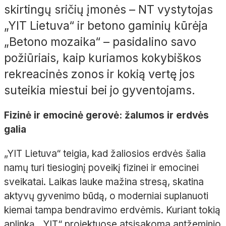
skirtingų sričių įmonės – NT vystytojas
„YIT Lietuva“ ir betono gaminių kūrėja
„Betono mozaika“ – pasidalino savo
požiūriais, kaip kuriamos kokybiškos
rekreacinės zonos ir kokią vertę jos
suteikia miestui bei jo gyventojams.
Fizinė ir emocinė gerovė: žalumos ir erdvės
galia
„YIT Lietuva“ teigia, kad žaliosios erdvės šalia
namų turi tiesioginį poveikį fizinei ir emocinei
sveikatai. Laikas lauke mažina stresą, skatina
aktyvų gyvenimo būdą, o moderniai suplanuoti
kiemai tampa bendravimo erdvėmis. Kuriant tokią
aplinką, „YIT“ projektuose atsisakoma antžeminio