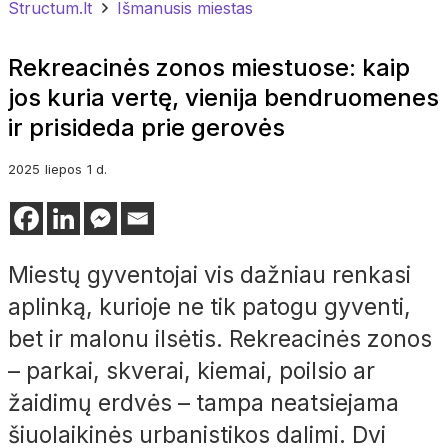
Structum.lt
Išmanusis miestas
Rekreacinės zonos miestuose: kaip
jos kuria vertę, vienija bendruomenes
ir prisideda prie gerovės
2025
liepos
1 d.
Miestų gyventojai vis dažniau renkasi
aplinką, kurioje ne tik patogu gyventi,
bet ir malonu ilsėtis. Rekreacinės zonos
– parkai, skverai, kiemai, poilsio ar
žaidimų erdvės – tampa neatsiejama
šiuolaikinės urbanistikos dalimi. Dvi