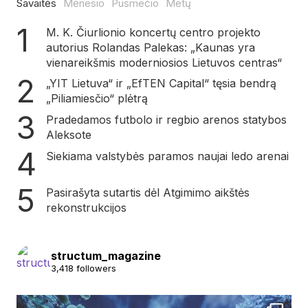
Savaitės
Mėnesio
Pusmečio
Metų
M. K. Čiurlionio koncertų centro projekto
autorius Rolandas Palekas: „Kaunas yra
vienareikšmis moderniosios Lietuvos centras“
„YIT Lietuva“ ir „EfTEN Capital“ tęsia bendrą
„Piliamiesčio“ plėtrą
Pradedamos futbolo ir regbio arenos statybos
Aleksote
Siekiama valstybės paramos naujai ledo arenai
Pasirašyta sutartis dėl Atgimimo aikštės
rekonstrukcijos
structum_magazine
3,418 followers