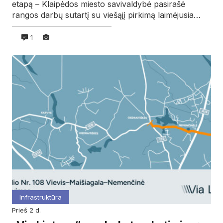
etapą – Klaipėdos miesto savivaldybė pasirašė
rangos darbų sutartį su viešąjį pirkimą laimėjusia…
1
Infrastruktūra
prieš 2 d.