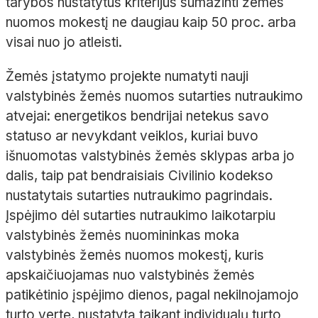
tarybos nustatytus kriterijus sumažinti žemės
nuomos mokestį ne daugiau kaip 50 proc. arba
visai nuo jo atleisti.
Žemės įstatymo projekte numatyti nauji
valstybinės žemės nuomos sutarties nutraukimo
atvejai: energetikos bendrijai netekus savo
statuso ar nevykdant veiklos, kuriai buvo
išnuomotas valstybinės žemės sklypas arba jo
dalis, taip pat bendraisiais Civilinio kodekso
nustatytais sutarties nutraukimo pagrindais.
Įspėjimo dėl sutarties nutraukimo laikotarpiu
valstybinės žemės nuomininkas moka
valstybinės žemės nuomos mokestį, kuris
apskaičiuojamas nuo valstybinės žemės
patikėtinio įspėjimo dienos, pagal nekilnojamojo
turto vertę, nustatytą taikant individualų turto