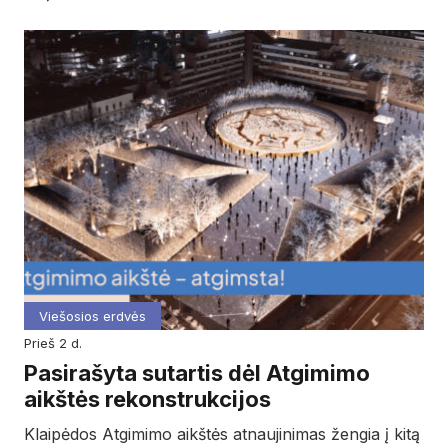
Viešosios erdvės
prieš 2 d.
Pasirašyta sutartis dėl Atgimimo
aikštės rekonstrukcijos
Klaipėdos Atgimimo aikštės atnaujinimas žengia į kitą