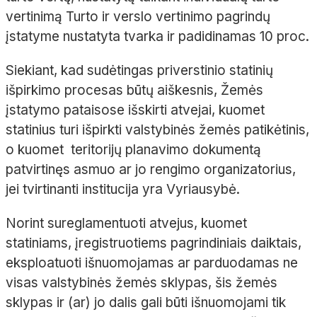
vertinimą Turto ir verslo vertinimo pagrindų
įstatyme nustatyta tvarka ir padidinamas 10 proc.
Siekiant, kad sudėtingas priverstinio statinių
išpirkimo procesas būtų aiškesnis, Žemės
įstatymo pataisose išskirti atvejai, kuomet
statinius turi išpirkti valstybinės žemės patikėtinis,
o kuomet teritorijų planavimo dokumentą
patvirtinęs asmuo ar jo rengimo organizatorius,
jei tvirtinanti institucija yra Vyriausybė.
Norint sureglamentuoti atvejus, kuomet
statiniams, įregistruotiems pagrindiniais daiktais,
eksploatuoti išnuomojamas ar parduodamas ne
visas valstybinės žemės sklypas, šis žemės
sklypas ir (ar) jo dalis gali būti išnuomojami tik