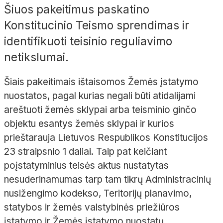
Šiuos pakeitimus paskatino
Konstitucinio Teismo sprendimas ir
identifikuoti teisinio reguliavimo
netikslumai.
Šiais pakeitimais ištaisomos Žemės įstatymo
nuostatos, pagal kurias negali būti atidalijami
areštuoti žemės sklypai arba teisminio ginčo
objektu esantys žemės sklypai ir kurios
prieštarauja Lietuvos Respublikos Konstitucijos
23 straipsnio 1 daliai. Taip pat keičiant
poįstatyminius teisės aktus nustatytas
nesuderinamumas tarp tam tikrų Administracinių
nusižengimo kodekso, Teritorijų planavimo,
statybos ir žemės valstybinės priežiūros
įstatymo ir Žemės įstatymo nuostatų.