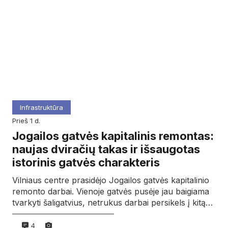
Infrastruktūra
prieš 1 d.
Jogailos gatvės kapitalinis remontas:
naujas dviračių takas ir išsaugotas
istorinis gatvės charakteris
Vilniaus centre prasidėjo Jogailos gatvės kapitalinio
remonto darbai. Vienoje gatvės pusėje jau baigiama
tvarkyti šaligatvius, netrukus darbai persikels į kitą…
4