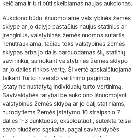
keičiama ir turi būti skelbiamas naujas aukcionas.
Aukciono būdu išnuomotame valstybinės žemės
sklype ar jo dalyje pastačius naujus statinius ar
įrenginius, valstybinės žemės nuomos sutartis
nenutraukiama, tačiau toks valstybinės žemės
sklypas arba jo dalis parduodamas šių statinių
savininkui, sumokant valstybinės žemės sklypo
ar jo dalies rinkos vertę. Ši vertė apskaičiuojama
taikant Turto ir verslo vertinimo pagrindų
įstatyme nustatytą individualų turto vertinimą.
Savivaldybės tarybai be aukciono išnuomojant
valstybinės žemės sklypą ar jo dalį statiniams,
nurodytiems Žemės įstatymo 10 straipsnio 7
dalies 1-3 punktuose, eksploatuoti, suteikta teisė
savo biudžeto sąskaita, pagal savivaldybės