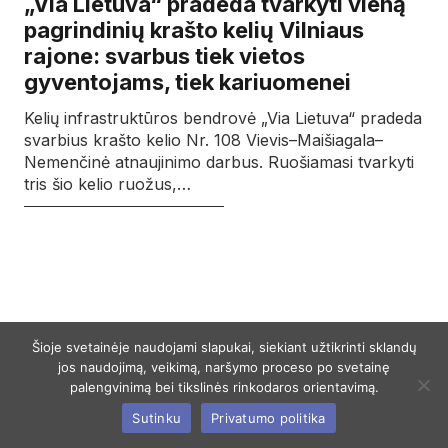
„Via Lietuva“ pradeda tvarkyti vieną
pagrindinių krašto kelių Vilniaus
rajone: svarbus tiek vietos
gyventojams, tiek kariuomenei
Kelių infrastruktūros bendrovė „Via Lietuva“ pradeda
svarbius krašto kelio Nr. 108 Vievis–Maišiagala–
Nemenčinė atnaujinimo darbus. Ruošiamasi tvarkyti
tris šio kelio ruožus,…
Šioje svetainėje naudojami slapukai, siekiant užtikrinti sklandų
jos naudojimą, veikimą, naršymo proceso po svetainę
palengvinimą bei tikslinės rinkodaros orientavimą.
Sutinku
Privatumo politika