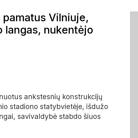
 pamatus Vilniuje,
o langas, nukentėjo
anuotus ankstesnių konstrukcijų
o stadiono statybvietėje, išdužo
angai, savivaldybė stabdo šiuos