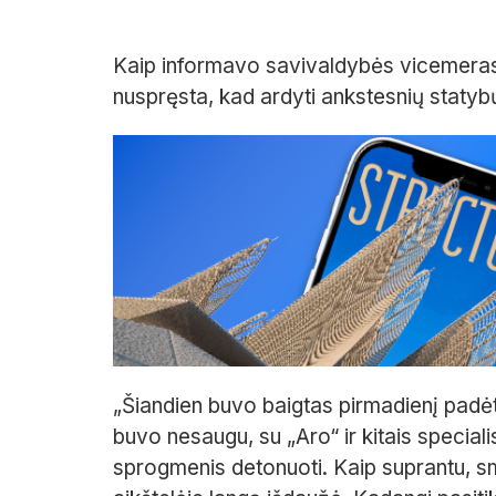
Kaip informavo savivaldybės vicemeras
nuspręsta, kad ardyti ankstesnių statyb
„Šiandien buvo baigtas pirmadienį padė
buvo nesaugu, su „Aro“ ir kitais specia
sprogmenis detonuoti. Kaip suprantu, s