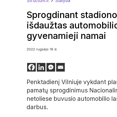
Structum.lt
Statyba
Sprogdinant stadiono
išdaužtas automobili
gyvenamieji namai
2022
rugsėjo
16 d.
Penktadienį Vilniuje vykdant pl
pamatų sprogdinimus Nacionalini
netoliese buvusio automobilio l
darbus.