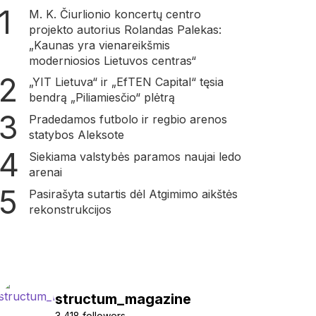
M. K. Čiurlionio koncertų centro
projekto autorius Rolandas Palekas:
„Kaunas yra vienareikšmis
moderniosios Lietuvos centras“
„YIT Lietuva“ ir „EfTEN Capital“ tęsia
bendrą „Piliamiesčio“ plėtrą
Pradedamos futbolo ir regbio arenos
statybos Aleksote
Siekiama valstybės paramos naujai ledo
arenai
Pasirašyta sutartis dėl Atgimimo aikštės
rekonstrukcijos
structum_magazine
3,418 followers