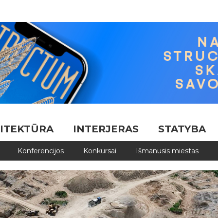
ITEKTŪRA
INTERJERAS
STATYBA
Konferencijos
Konkursai
Išmanusis miestas