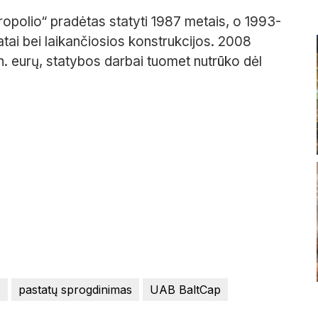
ropolio“ pradėtas statyti 1987 metais, o 1993-
atai bei laikančiosios konstrukcijos. 2008
n. eurų, statybos darbai tuomet nutrūko dėl
s
pastatų sprogdinimas
UAB BaltCap