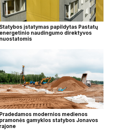
Statybos įstatymas papildytas Pastatų
energetinio naudingumo direktyvos
nuostatomis
Pradedamos modernios medienos
pramonės gamyklos statybos Jonavos
rajone