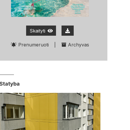
Skaityti
Prenumeruoti
|
Archyvas
Statyba