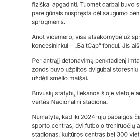
fiziškai apgadinti. Tuomet darbai buvo s
pareigūnais nuspręsta dėl saugumo penkt
sprogmenis.
Anot vicemero, visa atsakomybė už sp
koncesininkui – „BaltCap“ fondui. Jis aišk
Per antrąjį detonavimą penktadienį im
zonos buvo užpiltos dvigubai storesniu s
uždėti smėlio maišai.
Buvusių statybų liekanos šioje vietoje a
vertės Nacionalinį stadioną.
Numatyta, kad iki 2024-ųjų pabaigos čia 
sporto centras, dvi futbolo treniruočių a
stadionas, kultūros centras bei 300 viet