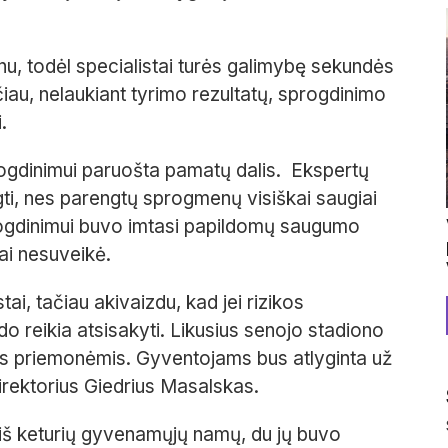
nu, todėl specialistai turės galimybę sekundės
ačiau, nelaukiant tyrimo rezultatų, sprogdinimo
.
rogdinimui paruošta pamatų dalis. Ekspertų
gti, nes parengtų sprogmenų visiškai saugiai
ogdinimui buvo imtasi papildomų saugumo
mai nesuveikė.
tai, tačiau akivaizdu, kad jei rizikos
do reikia atsisakyti. Likusius senojo stadiono
is priemonėmis. Gyventojams bus atlyginta už
irektorius Giedrius Masalskas.
iš keturių gyvenamųjų namų, du jų buvo