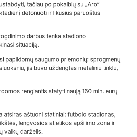
ustabdyti, tačiau po pokalbių su „Aro“
adienį detonuoti ir likusius paruoštus
rogdinimo darbus tenka stadiono
inasi situaciją.
tasi papildomų saugumo priemonių: sprogmenų
luoksniu, jis buvo uždengtas metaliniu tinklu,
rdomos rengiantis statyti naują 160 mln. eurų
atsiras aštuoni statiniai: futbolo stadionas,
ikštės, lengvosios atletikos apšilimo zona ir
ų vaikų darželis.