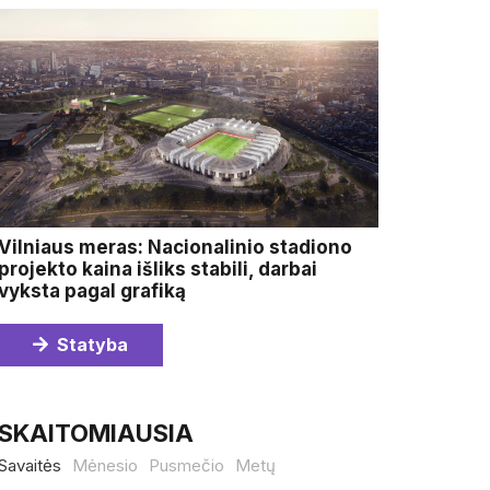
Vilniaus meras: Nacionalinio stadiono
projekto kaina išliks stabili, darbai
vyksta pagal grafiką
Statyba
SKAITOMIAUSIA
Savaitės
Mėnesio
Pusmečio
Metų