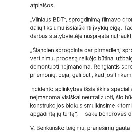
atplaišos.
„Vilniaus BDT“, sprogdinimą filmavo dro
dalių tikslumu išsiaiškinti įvykių eigą. T
darbus statybvietėje nuspręsta nutraukti
„Šiandien sprogdinta dar pirmadienį sp
vertinimu, procesą reikėjo būtinai užbai
demontuoti neįmanoma. Rengiantis spr
priemonių, deja, gali būti, kad jos tinka
Incidento aplinkybes išsiaiškins specialis
neįmanoma visiškai neutralizuoti, šio bū
konstrukcijos blokus smulkinsime kitom
apgadintą jų turtą“, – sakė bendrovės d
V. Benkunsko teigimu, pranešimų gauta 