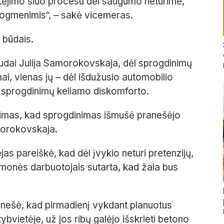
ikėjimo šiuo procesu dėl saugumo neturime,
rogmenimis“, – sakė vicemeras.
 būdais.
audai Julija Samorokovskaja, dėl sprogdinimų
i, vienas jų – dėl išdužusio automobilio
l sprogdinimų keliamo diskomforto.
šimas, kad sprogdinimas išmušė pranešėjo
morokovskaja.
s pareiškė, kad dėl įvykio neturi pretenzijų,
įmonės darbuotojais sutarta, kad žala bus
anešė, kad pirmadienį vykdant planuotus
bvietėje, už jos ribų galėjo išskrieti betono