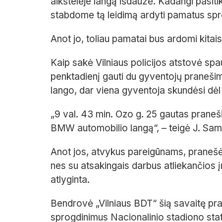
aikštelėje langą išdaužė. Kadangi pasit
stabdome tą leidimą ardyti pamatus sp
Anot jo, toliau pamatai bus ardomi kitais
Kaip sakė Vilniaus policijos atstovė sp
penktadienį gauti du gyventojų pranešima
lango, dar viena gyventoja skundėsi dė
„9 val. 43 min. Ozo g. 25 gautas prane
BMW automobilio langą“, – teigė J. Sa
Anot jos, atvykus pareigūnams, pranešėja
nes su atsakingais darbus atliekančios 
atlyginta.
Bendrovė „Vilniaus BDT“ šią savaitę pr
sprogdinimus Nacionalinio stadiono staty