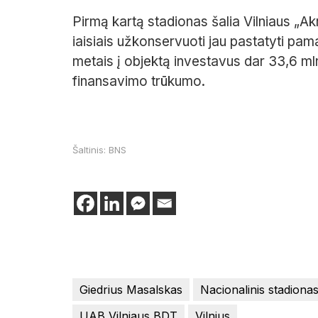
Pirmą kartą stadionas šalia Vilniaus „Ak
iaisiais užkonservuoti jau pastatyti pam
metais į objektą investavus dar 33,6 ml
finansavimo trūkumo.
Šaltinis: BNS
Giedrius Masalskas
Nacionalinis stadiona
UAB Vilniaus BDT
Vilnius