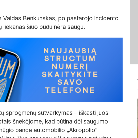
 Valdas Benkunskas, po pastarojo incidento
ų liekanas šiuo būdu nėra saugu.
tų sprogmenų sutvarkymas – iškasti juos
listais šnekėjome, kad būtina dėl saugumo
mūgio banga automobilio „Akropolio“