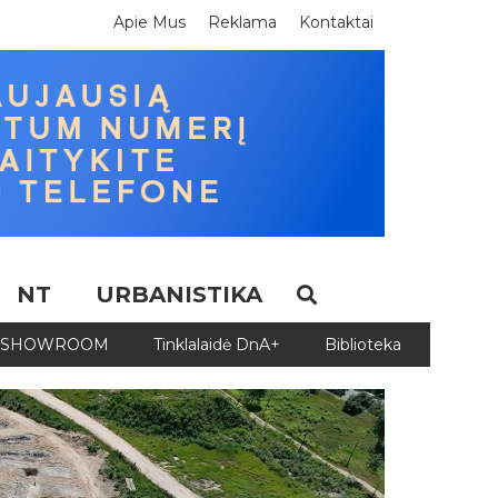
Apie Mus
Reklama
Kontaktai
NT
URBANISTIKA
SHOWROOM
Tinklalaidė DnA+
Biblioteka
Biblio