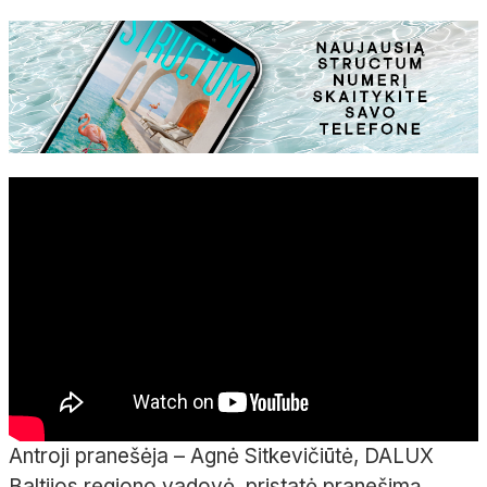
Antroji pranešėja – Agnė Sitkevičiūtė, DALUX
Baltijos regiono vadovė, pristatė pranešimą