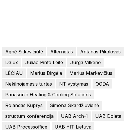
Agnė Sitkevičiūtė
Alternetas
Antanas Pikalovas
Dalux
Julião Pinto Leite
Jurga Vilkenė
LĖČIAU
Marius Dirgėla
Marius Markevičius
Nekilnojamasis turtas
NT vystymas
OODA
Panasonic Heating & Cooling Solutions
Rolandas Kuprys
Simona Skardžiuvienė
structum konferencija
UAB Arch-1
UAB Doleta
UAB Processoffice
UAB YIT Lietuva