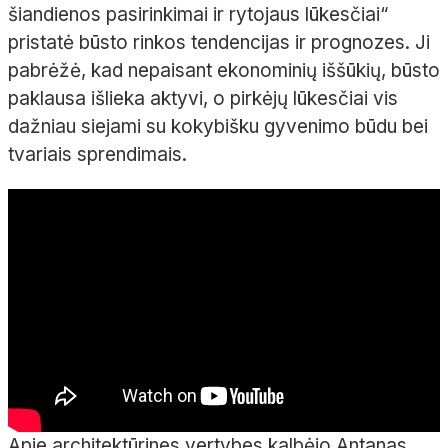
šiandienos pasirinkimai ir rytojaus lūkesčiai“
pristatė būsto rinkos tendencijas ir prognozes. Ji
pabrėžė, kad nepaisant ekonominių iššūkių, būsto
paklausa išlieka aktyvi, o pirkėjų lūkesčiai vis
dažniau siejami su kokybišku gyvenimo būdu bei
tvariais sprendimais.
Apie architektūrines vertybes kalbėjo Antanas