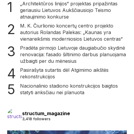
„Architektūros linijos“ projektas pripažintas
geriausiu Lietuvos Aukščiausiojo Teismo
atnaujinimo konkurse
M. K. Čiurlionio koncertų centro projekto
autorius Rolandas Palekas: „Kaunas yra
vienareikšmis moderniosios Lietuvos centras“
Pradėta pirmojo Lietuvoje daugiabučio skydinė
renovacija: fasado šiltinimo darbus planuojama
užbaigti per du mėnesius
Pasirašyta sutartis dėl Atgimimo aikštės
rekonstrukcijos
Nacionalinio stadiono konstrukcijos baigtos
statyti anksčiau nei planuota
structum_magazine
3,418 followers