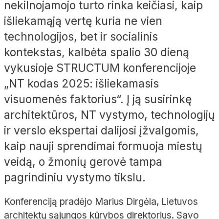
nekilnojamojo turto rinka keičiasi, kaip
išliekamąją vertę kuria ne vien
technologijos, bet ir socialinis
kontekstas, kalbėta spalio 30 dieną
vykusioje STRUCTUM konferencijoje
„NT kodas 2025: išliekamasis
visuomenės faktorius“. Į ją susirinkę
architektūros, NT vystymo, technologijų
ir verslo ekspertai dalijosi įžvalgomis,
kaip nauji sprendimai formuoja miestų
veidą, o žmonių gerovė tampa
pagrindiniu vystymo tikslu.
Konferenciją pradėjo Marius Dirgėla, Lietuvos
architektų sąjungos kūrybos direktorius. Savo