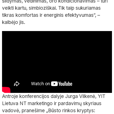
šildymas, vėdinimas, oro kondicionavimas – turi
veikti kartu, simbioziškai. Tik taip sukuriamas
tikras komfortas ir energinis efektyvumas“, –
kalbėjo jis.
Antroje konferencijos dalyje Jurga Vilkenė, YIT
Lietuva NT marketingo ir pardavimų skyriaus
vadovė, pranešime „Būsto rinkos kryptys: