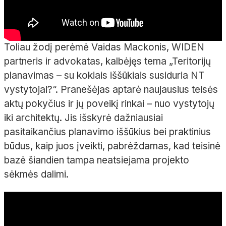
Toliau žodį perėmė Vaidas Mackonis, WIDEN
partneris ir advokatas, kalbėjęs tema „Teritorijų
planavimas – su kokiais iššūkiais susiduria NT
vystytojai?“. Pranešėjas aptarė naujausius teisės
aktų pokyčius ir jų poveikį rinkai – nuo vystytojų
iki architektų. Jis išskyrė dažniausiai
pasitaikančius planavimo iššūkius bei praktinius
būdus, kaip juos įveikti, pabrėždamas, kad teisinė
bazė šiandien tampa neatsiejama projekto
sėkmės dalimi.