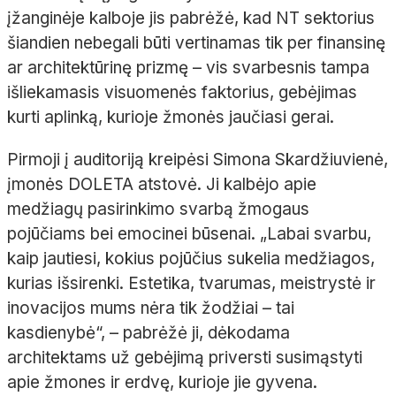
įžanginėje kalboje jis pabrėžė, kad NT sektorius
šiandien nebegali būti vertinamas tik per finansinę
ar architektūrinę prizmę – vis svarbesnis tampa
išliekamasis visuomenės faktorius, gebėjimas
kurti aplinką, kurioje žmonės jaučiasi gerai.
Pirmoji į auditoriją kreipėsi Simona Skardžiuvienė,
įmonės DOLETA atstovė. Ji kalbėjo apie
medžiagų pasirinkimo svarbą žmogaus
pojūčiams bei emocinei būsenai. „Labai svarbu,
kaip jautiesi, kokius pojūčius sukelia medžiagos,
kurias išsirenki. Estetika, tvarumas, meistrystė ir
inovacijos mums nėra tik žodžiai – tai
kasdienybė“, – pabrėžė ji, dėkodama
architektams už gebėjimą priversti susimąstyti
apie žmones ir erdvę, kurioje jie gyvena.