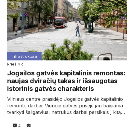
Infrastruktūra
prieš 4 d.
Jogailos gatvės kapitalinis remontas:
naujas dviračių takas ir išsaugotas
istorinis gatvės charakteris
Vilniaus centre prasidėjo Jogailos gatvės kapitalinio
remonto darbai. Vienoje gatvės pusėje jau baigiama
tvarkyti šaligatvius, netrukus darbai persikels į kitą…
4