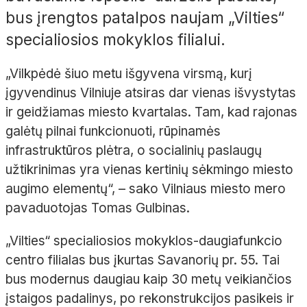
bus įrengtos patalpos naujam „Vilties“
specialiosios mokyklos filialui.
„Vilkpėdė šiuo metu išgyvena virsmą, kurį
įgyvendinus Vilniuje atsiras dar vienas išvystytas
ir geidžiamas miesto kvartalas. Tam, kad rajonas
galėtų pilnai funkcionuoti, rūpinamės
infrastruktūros plėtra, o socialinių paslaugų
užtikrinimas yra vienas kertinių sėkmingo miesto
augimo elementų“, – sako Vilniaus miesto mero
pavaduotojas Tomas Gulbinas.
„Vilties“ specialiosios mokyklos-daugiafunkcio
centro filialas bus įkurtas Savanorių pr. 55. Tai
bus modernus daugiau kaip 30 metų veikiančios
įstaigos padalinys, po rekonstrukcijos pasikeis ir