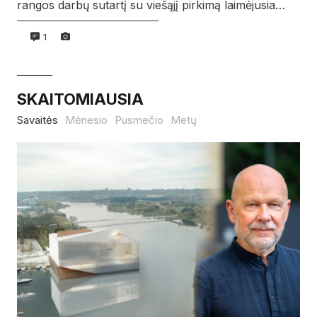
rangos darbų sutartį su viešąjį pirkimą laimėjusia…
1
SKAITOMIAUSIA
Savaitės
Mėnesio
Pusmečio
Metų