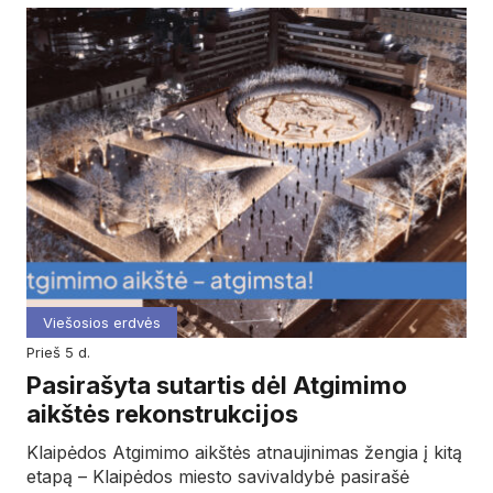
Viešosios erdvės
prieš 5 d.
Pasirašyta sutartis dėl Atgimimo
aikštės rekonstrukcijos
Klaipėdos Atgimimo aikštės atnaujinimas žengia į kitą
etapą – Klaipėdos miesto savivaldybė pasirašė