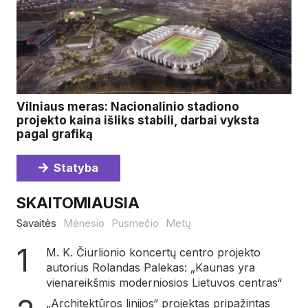
Vilniaus meras: Nacionalinio stadiono
projekto kaina išliks stabili, darbai vyksta
pagal grafiką
Statyba
SKAITOMIAUSIA
Savaitės
Mėnesio
Pusmečio
Metų
M. K. Čiurlionio koncertų centro projekto
autorius Rolandas Palekas: „Kaunas yra
vienareikšmis moderniosios Lietuvos centras“
„Architektūros linijos“ projektas pripažintas