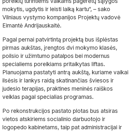
poreikių turintiems vaikams pagerėtų sąlygos
mokytis, ugdytis ir leisti laiką kartu“, – sako
Vilniaus vystymo kompanijos Projektų vadovė
Eimantė Andrijauskaitė.
Pagal pernai patvirtintą projektą bus išplėstas
pirmas aukštas, įrengtos dvi mokymo klasės,
poilsio ir užimtumo patalpos bei modernus
specialiems poreikiams pritaikytas liftas.
Planuojama pastatyti antrą aukštą, kuriame vaikai
ilsėsis ir lankys raidą skatinančias šviesos ir
judesio terapijas, praktines meninės raiškos
veiklas pagal specialias programas.
Po rekonstrukcijos pastato plotas bus atsiras
vietos atskiriems socialinio darbuotojo ir
logopedo kabinetams, taip pat administracijai ir