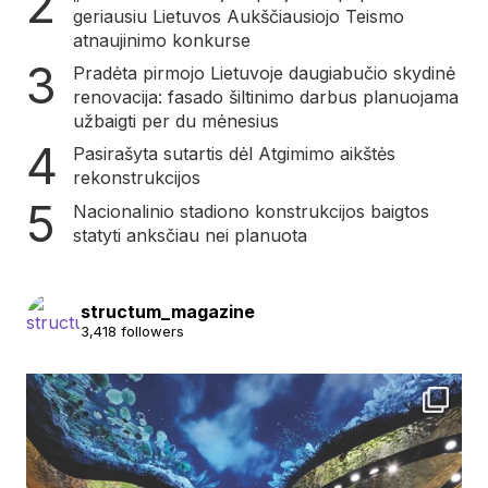
geriausiu Lietuvos Aukščiausiojo Teismo
atnaujinimo konkurse
Pradėta pirmojo Lietuvoje daugiabučio skydinė
renovacija: fasado šiltinimo darbus planuojama
užbaigti per du mėnesius
Pasirašyta sutartis dėl Atgimimo aikštės
rekonstrukcijos
Nacionalinio stadiono konstrukcijos baigtos
statyti anksčiau nei planuota
structum_magazine
3,418 followers