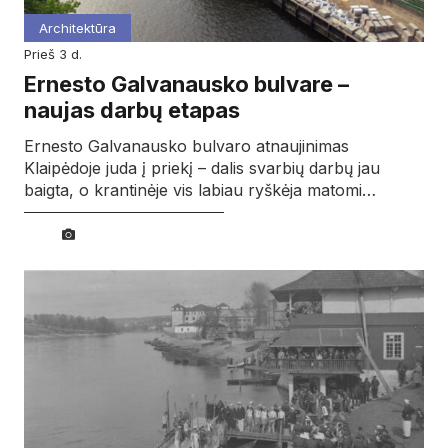
Architektūra
prieš 3 d.
Ernesto Galvanausko bulvare –
naujas darbų etapas
Ernesto Galvanausko bulvaro atnaujinimas
Klaipėdoje juda į priekį – dalis svarbių darbų jau
baigta, o krantinėje vis labiau ryškėja matomi…