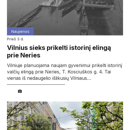
Naujienos
prieš 3 d.
Vilnius sieks prikelti istorinį elingą
prie Neries
Vilniuje planuojama naujam gyvenimui prikelti istorinį
valčių elingą prie Neries, T. Kosciuškos g. 4. Tai
vienas iš nedaugelio išlikusių Vilniaus…