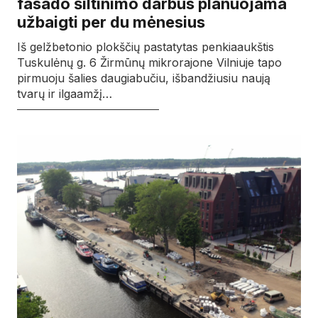
fasado šiltinimo darbus planuojama
užbaigti per du mėnesius
Iš gelžbetonio plokščių pastatytas penkiaaukštis
Tuskulėnų g. 6 Žirmūnų mikrorajone Vilniuje tapo
pirmuoju šalies daugiabučiu, išbandžiusiu naują
tvarų ir ilgaamžį…