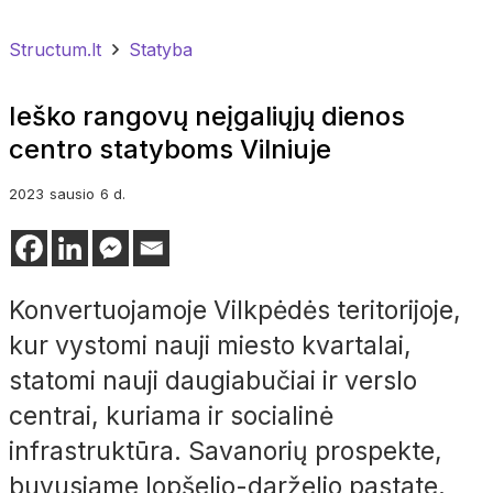
Structum.lt
Statyba
Ieško rangovų neįgaliųjų dienos
centro statyboms Vilniuje
2023
sausio
6 d.
Konvertuojamoje Vilkpėdės teritorijoje,
kur vystomi nauji miesto kvartalai,
statomi nauji daugiabučiai ir verslo
centrai, kuriama ir socialinė
infrastruktūra. Savanorių prospekte,
buvusiame lopšelio-darželio pastate,