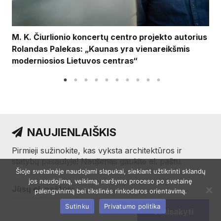
M. K. Čiurlionio koncertų centro projekto autorius
Rolandas Palekas: „Kaunas yra vienareikšmis
moderniosios Lietuvos centras“
NAUJIENLAIŠKIS
Pirmieji sužinokite, kas vyksta architektūros ir
statybų pasaulyje! Naujienas gaukite el. paštu.
Šioje svetainėje naudojami slapukai, siekiant užtikrinti sklandų
jos naudojimą, veikimą, naršymo proceso po svetainę
Jūsų el. paštas:
palengvinimą bei tikslinės rinkodaros orientavimą.
Sutinku
Privatumo politika