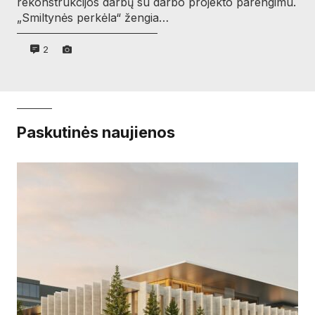
rekonstrukcijos darbų su darbo projekto parengimu.
„Smiltynės perkėla“ žengia…
2
Paskutinės naujienos