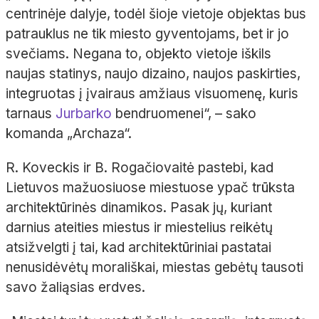
centrinėje dalyje, todėl šioje vietoje objektas bus
patrauklus ne tik miesto gyventojams, bet ir jo
svečiams. Negana to, objekto vietoje iškils
naujas statinys, naujo dizaino, naujos paskirties,
integruotas į įvairaus amžiaus visuomenę, kuris
tarnaus
Jurbarko
bendruomenei“, – sako
komanda „Archaza“.
R. Koveckis ir B. Rogačiovaitė pastebi, kad
Lietuvos mažuosiuose miestuose ypač trūksta
architektūrinės dinamikos. Pasak jų, kuriant
darnius ateities miestus ir miestelius reikėtų
atsižvelgti į tai, kad architektūriniai pastatai
nenusidėvėtų morališkai, miestas gebėtų tausoti
savo žaliąsias erdves.