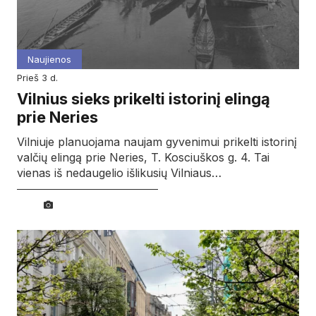
Naujienos
prieš 3 d.
Vilnius sieks prikelti istorinį elingą
prie Neries
Vilniuje planuojama naujam gyvenimui prikelti istorinį
valčių elingą prie Neries, T. Kosciuškos g. 4. Tai
vienas iš nedaugelio išlikusių Vilniaus…