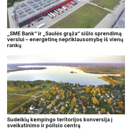
„SME Bank“ ir „Saulės grąža“ siūlo sprendimą
verslui – energetinę nepriklausomybę iš vienų
rankų
Sudeikių kempingo teritorijos konversija į
sveikatinimo ir poilsio centrą