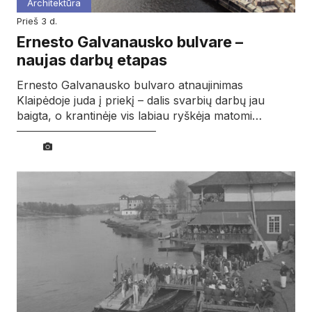
Architektūra
prieš 3 d.
Ernesto Galvanausko bulvare –
naujas darbų etapas
Ernesto Galvanausko bulvaro atnaujinimas
Klaipėdoje juda į priekį – dalis svarbių darbų jau
baigta, o krantinėje vis labiau ryškėja matomi…