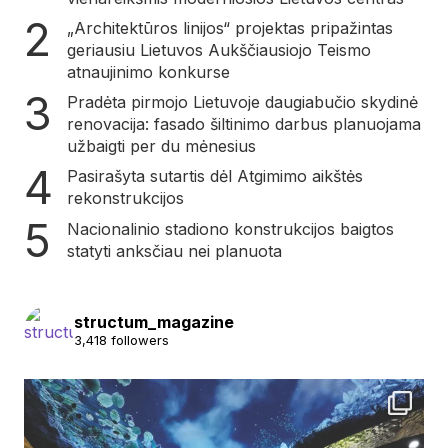
„Architektūros linijos“ projektas pripažintas
geriausiu Lietuvos Aukščiausiojo Teismo
atnaujinimo konkurse
Pradėta pirmojo Lietuvoje daugiabučio skydinė
renovacija: fasado šiltinimo darbus planuojama
užbaigti per du mėnesius
Pasirašyta sutartis dėl Atgimimo aikštės
rekonstrukcijos
Nacionalinio stadiono konstrukcijos baigtos
statyti anksčiau nei planuota
structum_magazine
3,418 followers