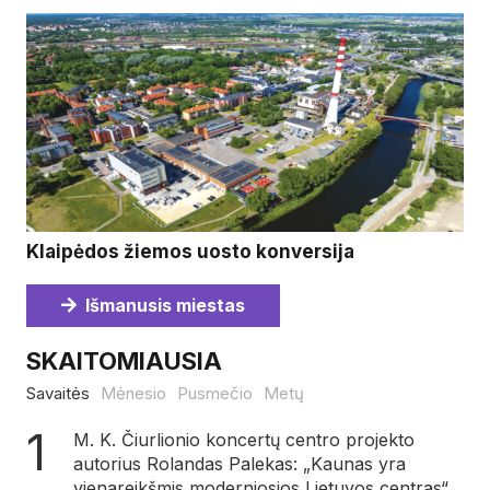
Klaipėdos žiemos uosto konversija
Išmanusis miestas
SKAITOMIAUSIA
Savaitės
Mėnesio
Pusmečio
Metų
M. K. Čiurlionio koncertų centro projekto
autorius Rolandas Palekas: „Kaunas yra
vienareikšmis moderniosios Lietuvos centras“