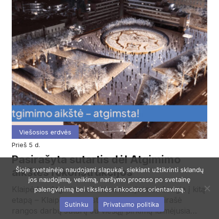
Viešosios erdvės
prieš 5 d.
Pasirašyta sutartis dėl Atgimimo
aikštės rekonstrukcijos
Šioje svetainėje naudojami slapukai, siekiant užtikrinti sklandų
jos naudojimą, veikimą, naršymo proceso po svetainę
Klaipėdos Atgimimo aikštės atnaujinimas žengia į kitą
palengvinimą bei tikslinės rinkodaros orientavimą.
etapą – Klaipėdos miesto savivaldybė pasirašė
Sutinku
Privatumo politika
rangos darbų sutartį su viešąjį pirkimą laimėjusia…