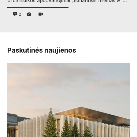
urbanistikos apdovanojimai „Išmanusis miestas 9“.…
2
Paskutinės naujienos