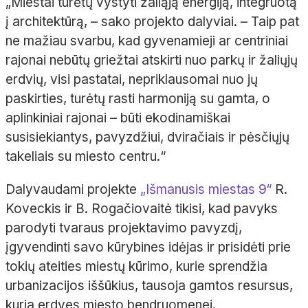
„Miestai turėtų vystyti žaliąją energiją, integruotą
į architektūrą, – sako projekto dalyviai. – Taip pat
ne mažiau svarbu, kad gyvenamieji ar centriniai
rajonai nebūtų griežtai atskirti nuo parkų ir žaliųjų
erdvių, visi pastatai, nepriklausomai nuo jų
paskirties, turėtų rasti harmoniją su gamta, o
aplinkiniai rajonai – būti ekodinamiškai
susisiekiantys, pavyzdžiui, dviračiais ir pėsčiųjų
takeliais su miesto centru.“
Dalyvaudami projekte
„Išmanusis miestas 9“
R.
Koveckis ir B. Rogačiovaitė tikisi, kad pavyks
parodyti tvaraus projektavimo pavyzdį,
įgyvendinti savo kūrybines idėjas ir prisidėti prie
tokių ateities miestų kūrimo, kurie sprendžia
urbanizacijos iššūkius, tausoja gamtos resursus,
kuria erdves miesto bendruomenei.