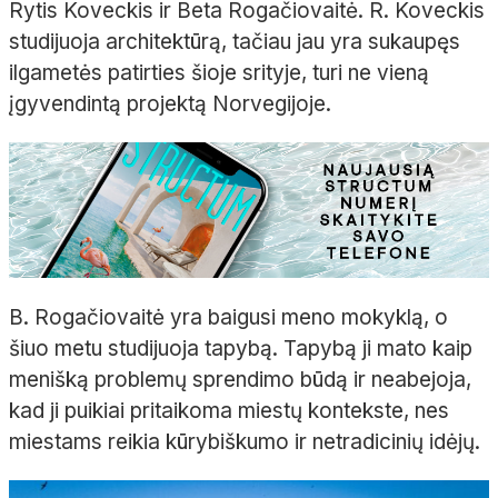
Rytis Koveckis ir Beta Rogačiovaitė. R. Koveckis
studijuoja architektūrą, tačiau jau yra sukaupęs
ilgametės patirties šioje srityje, turi ne vieną
įgyvendintą projektą Norvegijoje.
B. Rogačiovaitė yra baigusi meno mokyklą, o
šiuo metu studijuoja tapybą. Tapybą ji mato kaip
menišką problemų sprendimo būdą ir neabejoja,
kad ji puikiai pritaikoma miestų kontekste, nes
miestams reikia kūrybiškumo ir netradicinių idėjų.