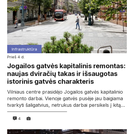
Infrastruktūra
prieš 4 d.
Jogailos gatvės kapitalinis remontas:
naujas dviračių takas ir išsaugotas
istorinis gatvės charakteris
Vilniaus centre prasidėjo Jogailos gatvės kapitalinio
remonto darbai. Vienoje gatvės pusėje jau baigiama
tvarkyti šaligatvius, netrukus darbai persikels į kitą…
4