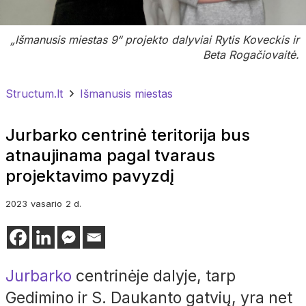
„Išmanusis miestas 9“ projekto dalyviai Rytis Koveckis ir
Beta Rogačiovaitė.
Structum.lt
Išmanusis miestas
Jurbarko centrinė teritorija bus
atnaujinama pagal tvaraus
projektavimo pavyzdį
2023
vasario
2 d.
Jurbarko
centrinėje dalyje, tarp
Gedimino ir S. Daukanto gatvių, yra net