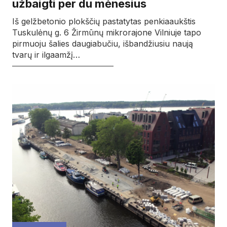
užbaigti per du mėnesius
Iš gelžbetonio plokščių pastatytas penkiaaukštis
Tuskulėnų g. 6 Žirmūnų mikrorajone Vilniuje tapo
pirmuoju šalies daugiabučiu, išbandžiusiu naują
tvarų ir ilgaamžį…