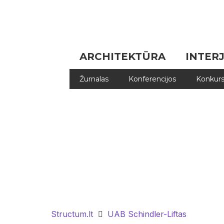
ARCHITEKTŪRA
INTER
Žurnalas
Konferencijos
Konkurs
Structum.lt
UAB Schindler-Liftas