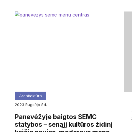
Architektūra
2023
rugsėjo
8d.
Panevėžyje baigtos SEMC
statybos – senąjį kultūros židinį