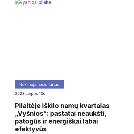
Nekilnojamasis turtas
2023
liepos
13d.
Pilaitėje iškilo namų kvartalas
„Vyšnios“: pastatai neaukšti,
patogūs ir energiškai labai
efektyvūs