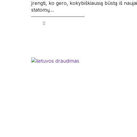
įrengti, ko gero, kokybiškiausią būstą iš nauja
statomų…