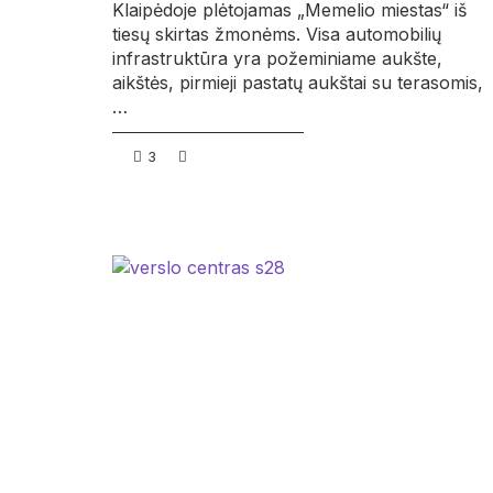
Klaipėdoje plėtojamas „Memelio miestas“ iš
tiesų skirtas žmonėms. Visa automobilių
infrastruktūra yra požeminiame aukšte,
aikštės, pirmieji pastatų aukštai su terasomis,
…
3