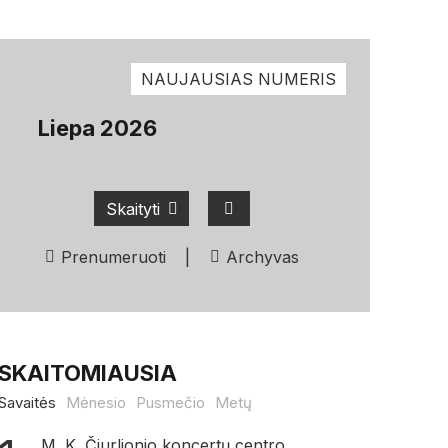
NAUJAUSIAS NUMERIS
Liepa 2026
Skaityti
Prenumeruoti
|
Archyvas
SKAITOMIAUSIA
Savaitės
Mėnesio
Pusmečio
Metų
M. K. Čiurlionio koncertų centro