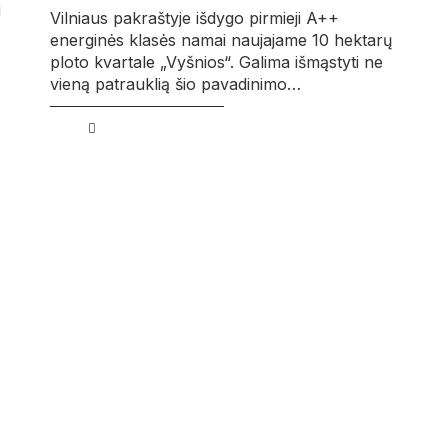
i
Vilniaus pakraštyje išdygo pirmieji A++
energinės klasės namai naujajame 10 hektarų
ploto kvartale „Vyšnios“. Galima išmąstyti ne
vieną patrauklią šio pavadinimo…