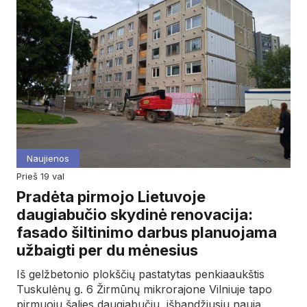
Naujienos
prieš 19 val
Pradėta pirmojo Lietuvoje
daugiabučio skydinė renovacija:
fasado šiltinimo darbus planuojama
užbaigti per du mėnesius
Iš gelžbetonio plokščių pastatytas penkiaaukštis
Tuskulėnų g. 6 Žirmūnų mikrorajone Vilniuje tapo
pirmuoju šalies daugiabučiu, išbandžiusiu naują