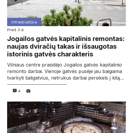
Infrastruktūra
prieš 3 d.
Jogailos gatvės kapitalinis remontas:
naujas dviračių takas ir išsaugotas
istorinis gatvės charakteris
Vilniaus centre prasidėjo Jogailos gatvės kapitalinio
remonto darbai. Vienoje gatvės pusėje jau baigiama
tvarkyti šaligatvius, netrukus darbai persikels į kitą…
4