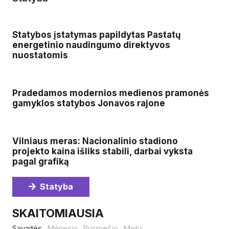
Statybos įstatymas papildytas Pastatų
energetinio naudingumo direktyvos
nuostatomis
Pradedamos modernios medienos pramonės
gamyklos statybos Jonavos rajone
Vilniaus meras: Nacionalinio stadiono
projekto kaina išliks stabili, darbai vyksta
pagal grafiką
Statyba
SKAITOMIAUSIA
Savaitės
Mėnesio
Pusmečio
Metų