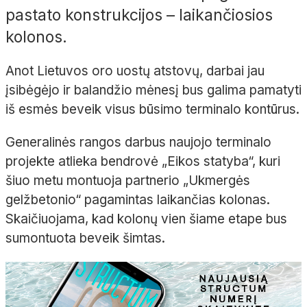
pastato konstrukcijos – laikančiosios
kolonos.
Anot Lietuvos oro uostų atstovų, darbai jau
įsibėgėjo ir balandžio mėnesį bus galima pamatyti
iš esmės beveik visus būsimo terminalo kontūrus.
Generalinės rangos darbus naujojo terminalo
projekte atlieka bendrovė „Eikos statyba“, kuri
šiuo metu montuoja partnerio „Ukmergės
gelžbetonio“ pagamintas laikančias kolonas.
Skaičiuojama, kad kolonų vien šiame etape bus
sumontuota beveik šimtas.