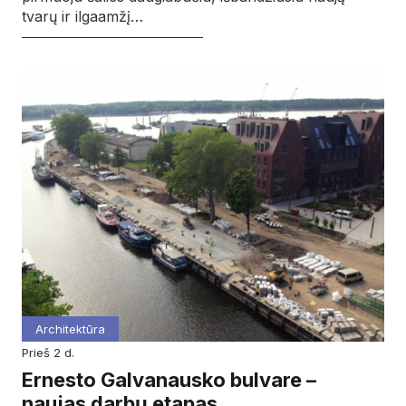
tvarų ir ilgaamžį…
Architektūra
prieš 2 d.
Ernesto Galvanausko bulvare –
naujas darbų etapas