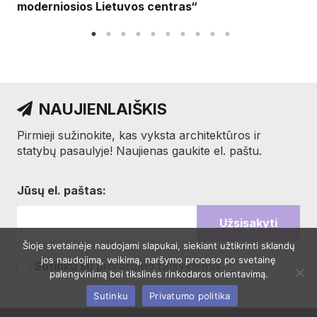
moderniosios Lietuvos centras“
NAUJIENLAIŠKIS
Pirmieji sužinokite, kas vyksta architektūros ir
statybų pasaulyje! Naujienas gaukite el. paštu.
Jūsų el. paštas:
Šioje svetainėje naudojami slapukai, siekiant užtikrinti sklandų
jos naudojimą, veikimą, naršymo proceso po svetainę
Sutinku su
privatumo taisyklėmis
palengvinimą bei tikslinės rinkodaros orientavimą.
Sutinku
Privatumo politika