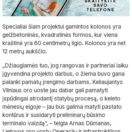
Specialiai šiam projektui gamintos kolonos yra
gelžbetoninės, kvadratinės formos, kur viena
kraštinė yra 60 centimetrų ilgio. Kolonos yra net
12 metrų aukščio.
„Džiaugiamės tuo, jog rangovas ir partneriai laiku
įgyvendina projekto darbus, o žiema buvo gana
palanki pamatų įrengimo darbams. Keliaujantys
Vilniaus oro uoste jau dabar gali pamatyti
įspūdingai atrodantį statybų procesą, o keleto
mėnesių eigoje – jau bus galima matyti pastato
kontūrus ir susidaryti preliminarų būsimo
terminalo vaizdą“, – teigia Arnas Dūmanas,
Lietuvos oro uostų Operacijų ir infrastruktūros