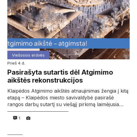
Viešosios erdvės
prieš 4 d.
Pasirašyta sutartis dėl Atgimimo
aikštės rekonstrukcijos
Klaipėdos Atgimimo aikštės atnaujinimas žengia į kitą
etapą – Klaipėdos miesto savivaldybė pasirašė
rangos darbų sutartį su viešąjį pirkimą laimėjusia…
1