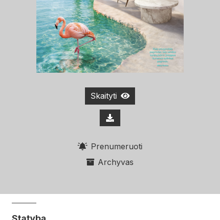
Skaityti
Prenumeruoti
Archyvas
Statyba