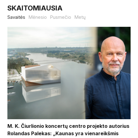
SKAITOMIAUSIA
Savaitės
Mėnesio
Pusmečio
Metų
M. K. Čiurlionio koncertų centro projekto autorius
Rolandas Palekas: „Kaunas yra vienareikšmis